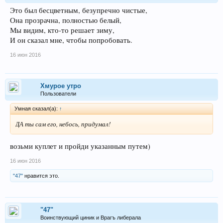
Это был бесцветным, безупречно чистые,
Она прозрачна, полностью белый,
Мы видим, кто-то решает зиму,
И он сказал мне, чтобы попробовать.
16 июн 2016
Хмурое утро
Пользователи
Умная сказал(а):
↑
ДА ты сам его, небось, придумал!
возьми куплет и пройди указанным путем)
16 июн 2016
"47"
нравится это.
"47"
Воинствующий циник и Врагъ либерала