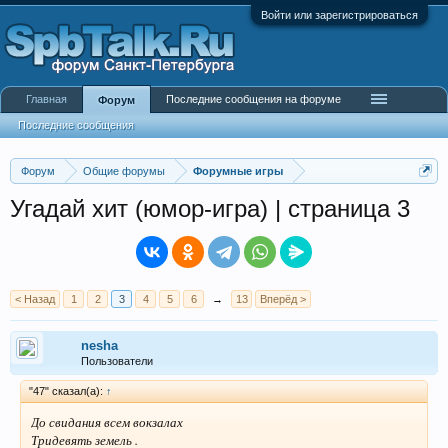
Войти или зарегистрироваться
Главная
Последние сообщения на форуме
Форум
Последние сообщения
Форум
Общие форумы
Форумные игры
Угадай хит (юмор-игра) | страница 3
< Назад
1
2
3
4
5
6
→
13
Вперёд >
nesha
Пользователи
"47" сказал(а):
↑
До свидания всем вокзалах
Тридевять земель .