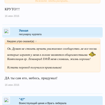
Х
Й меня сломишь - жизнь хороша!
Нажмите, чтобы раскрыть...
КРУТО!!!
16 июн 2016
Умная
песукарху курлата
Хмурое утро сказал(а):
↑
Ок. Думаю не стоить мучить уважаемое сообщество..не все песни
которые играют у меня в голове являются общеизвестными
Композиция гр. Ленинград Х@Й меня сломишь, жизнь хороша!
Кстати перевод получился прикольным)
ДА ты сам его, небось, придумал!
16 июн 2016
"47"
Воинствующий циник и Врагъ либерала