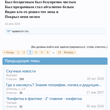
Был бесцветным был безупречно чистым
Был прозрачным стал абсолютно белым
Видно кто-то решил что зима и
Покрыл меня мелом
16 июн 2016
"47"
нравится это.
(Вы должны войти или зарегистрироваться, чтобы ответить.)
< Назад
1
2
3
4
5
6
→
13
Вперёд >
Предыдущие темы
Скучные новости
Выродок
10 окт 2016
Ответов:
293
Где я нахожусь? Знание географии, логика и дедукция...
Штирлиц_v_2.0
17 янв 2017
Ответов:
26
"Конфетка в фантике - 2" главное - конфетка
Торнада
30 апр 2016
Ответов:
42