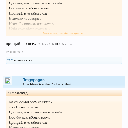
Прощай, мы оставляем навсегда
Под белым небом января .
Прощай, и не обещают ,
И ничего не говори ,
И чтобы понять мою печаль
Небо выглядело пустым .
Нажмите, чтобы раскрыть...
Вы помните , дрейфующих по небу
И вдруг погасил две звезды .
прощай, со всех вокзалов поезда....
Но сейчас для меня ясно ,
Что ты и я .
16 июн 2016
"47"
нравится это.
Tragopogon
One Flew Over the Cuckoo’s Nest
"47" сказал(а):
↑
До свидания всем вокзалах
Тридевять земель .
Прощай, мы оставляем навсегда
Под белым небом января .
Прощай, и не обещают ,
И ничего не говори ,