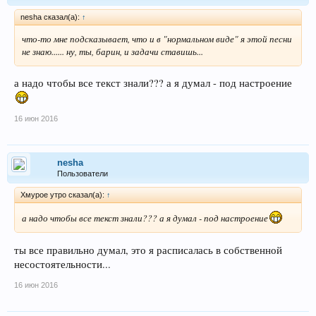
nesha сказал(а):
↑
что-то мне подсказывает, что и в "нормальном виде" я этой песни
не знаю...... ну, ты, барин, и задачи ставишь...
а надо чтобы все текст знали??? а я думал - под настроение
16 июн 2016
nesha
Пользователи
Хмурое утро сказал(а):
↑
а надо чтобы все текст знали??? а я думал - под настроение
ты все правильно думал, это я расписалась в собственной
несостоятельности...
16 июн 2016