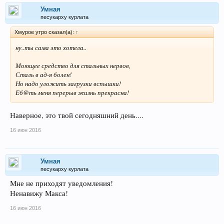
Умная
песукарху курлата
Хмурое утро сказал(а):
↑
ну..ты сама это хотела..
Моющее средство для стальных нервов,
Сталь в ад-я болен!
Но надо уложить загрузки вспышки!
Еб@ть меня перерыв жизнь прекрасна!
Наверное, это твой сегодняшний день....
16 июн 2016
Умная
песукарху курлата
Мне не приходят уведомления!
Ненавижу Макса!
16 июн 2016