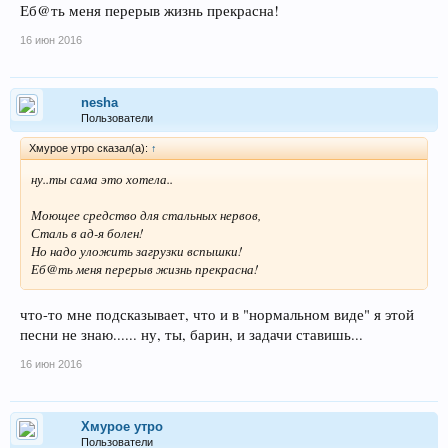
Еб@ть меня перерыв жизнь прекрасна!
16 июн 2016
nesha
Пользователи
Хмурое утро сказал(а):
↑
ну..ты сама это хотела..
Моющее средство для стальных нервов,
Сталь в ад-я болен!
Но надо уложить загрузки вспышки!
Еб@ть меня перерыв жизнь прекрасна!
что-то мне подсказывает, что и в "нормальном виде" я этой
песни не знаю...... ну, ты, барин, и задачи ставишь...
16 июн 2016
Хмурое утро
Пользователи