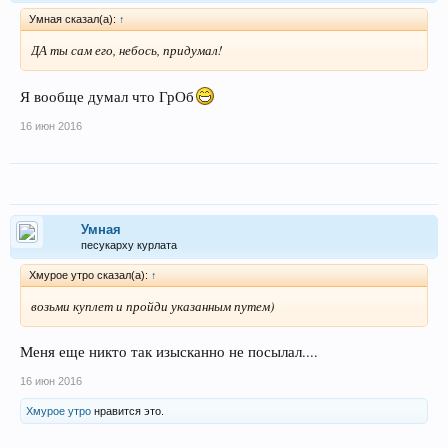
Умная сказал(а):
↑
ДА ты сам его, небось, придумал!
Я вообще думал что ГрОб
16 июн 2016
Умная
песукарху курлата
Хмурое утро сказал(а):
↑
возьми куплет и пройди указанным путем)
Меня еще никто так изысканно не посылал....
16 июн 2016
Хмурое утро
нравится это.