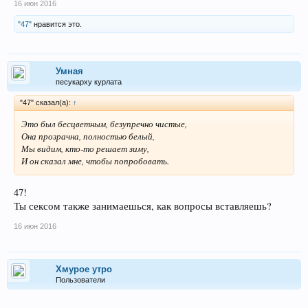
16 июн 2016
"47"
нравится это.
Умная
песукарху курлата
"47" сказал(а):
↑
Это был бесцветным, безупречно чистые,
Она прозрачна, полностью белый,
Мы видим, кто-то решает зиму,
И он сказал мне, чтобы попробовать.
47!
Ты сексом также занимаешься, как вопросы вставляешь?
16 июн 2016
Хмурое утро
Пользователи