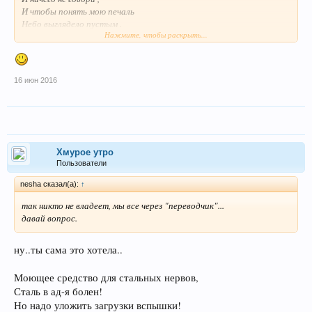
И чтобы понять мою печаль
Небо выглядело пустым .
Нажмите, чтобы раскрыть...
Вы помните , дрейфующих по небу
И вдруг погасил две звезды .
Но сейчас для меня ясно ,
Что ты и я .
16 июн 2016
Хмурое утро
Пользователи
nesha сказал(а):
↑
так никто не владеет, мы все через "переводчик"...
давай вопрос.
ну..ты сама это хотела..
Моющее средство для стальных нервов,
Сталь в ад-я болен!
Но надо уложить загрузки вспышки!