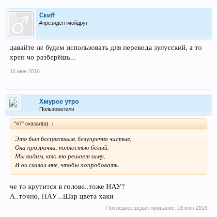
Скиff
#президентмойдруг
давайте не будем использовать для перевода зулусский, а то
хрен чо разберёшь...
16 июн 2016
Хмурое утро
Пользователи
"47" сказал(а):
↑
Это был бесцветным, безупречно чистые,
Она прозрачна, полностью белый,
Мы видим, кто-то решает зиму,
И он сказал мне, чтобы попробовать.
че то крутится в голове..тоже НАУ?
А..точно, НАУ...Шар цвета хаки
Последнее редактирование:
16 июн 2016