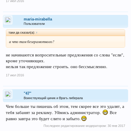
17 июл 2016
maria-mirabella
Пользователи
таки да сказал(а):
↑
а что там безграмотного?
не начинаются вопросительные предложения со слова "если",
кроме уточняющих.
нельзя так предложение строить. оно бессмысленно.
17 июл 2016
"47"
Воинствующий циник и Врагъ либерала
Чем больше ты пишешь об этом, тем скорее все это удалят, а
тебя забанят за рекламу. Уймись администратор.
Все
равно завтра это будет слито и забыто.
Последнее редактирование модератором:
30 янв 2017