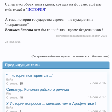
Супер пустобрех типа
гадина, срущая на форуме
, ещё раз
внёс вклад
в "
ИСТОРИЯ
".
А тема истории государства евреев ... не нуждается в
"исправлении"
Ветхого Завета
кем бы то ни было - кроме бездельников !
Последнее редактирование:
28 июл 2016
28 июл 2016
(Вы должны войти или зарегистрироваться, чтобы ответить.)
Предыдущие темы
"... история повторяется ..."
ВиРа
7 сен 2016
Ответов:
15
Сингапур. Колония райского режима
Flay
14 сен 2017
Ответов:
48
У Истории вопросов ... меньше, чем в Арифметике !
ВиРа
15 сен 2016
Ответов:
3