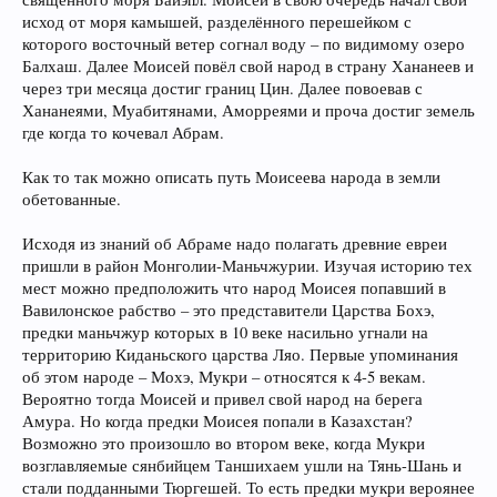
исход от моря камышей, разделённого перешейком с
которого восточный ветер согнал воду – по видимому озеро
Балхаш. Далее Моисей повёл свой народ в страну Хананеев и
через три месяца достиг границ Цин. Далее повоевав с
Хананеями, Муабитянами, Аморреями и проча достиг земель
где когда то кочевал Абрам.
Как то так можно описать путь Моисеева народа в земли
обетованные.
Исходя из знаний об Абраме надо полагать древние евреи
пришли в район Монголии-Маньчжурии. Изучая историю тех
мест можно предположить что народ Моисея попавший в
Вавилонское рабство – это представители Царства Бохэ,
предки маньчжур которых в 10 веке насильно угнали на
территорию Киданьского царства Ляо. Первые упоминания
об этом народе – Мохэ, Мукри – относятся к 4-5 векам.
Вероятно тогда Моисей и привел свой народ на берега
Амура. Но когда предки Моисея попали в Казахстан?
Возможно это произошло во втором веке, когда Мукри
возглавляемые сянбийцем Таншихаем ушли на Тянь-Шань и
стали подданными Тюргешей. То есть предки мукри вероянее