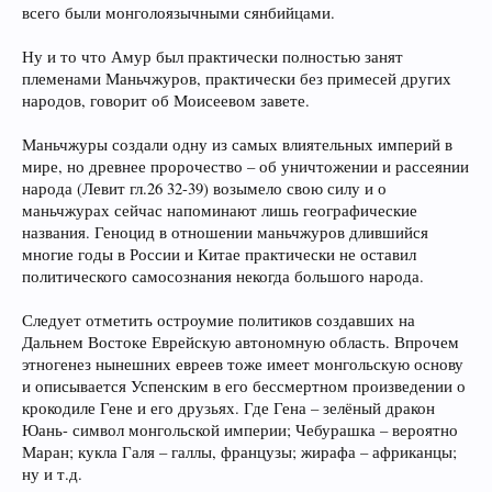
всего были монголоязычными сянбийцами.
Ну и то что Амур был практически полностью занят
племенами Маньчжуров, практически без примесей других
народов, говорит об Моисеевом завете.
Маньчжуры создали одну из самых влиятельных империй в
мире, но древнее пророчество – об уничтожении и рассеянии
народа (Левит гл.26 32-39) возымело свою силу и о
маньчжурах сейчас напоминают лишь географические
названия. Геноцид в отношении маньчжуров длившийся
многие годы в России и Китае практически не оставил
политического самосознания некогда большого народа.
Следует отметить остроумие политиков создавших на
Дальнем Востоке Еврейскую автономную область. Впрочем
этногенез нынешних евреев тоже имеет монгольскую основу
и описывается Успенским в его бессмертном произведении о
крокодиле Гене и его друзьях. Где Гена – зелёный дракон
Юань- символ монгольской империи; Чебурашка – вероятно
Маран; кукла Галя – галлы, французы; жирафа – африканцы;
ну и т.д.