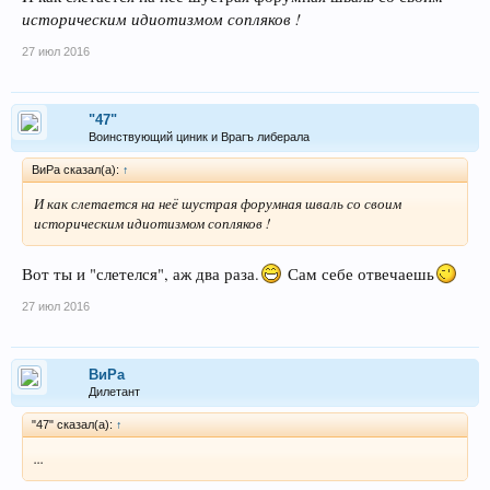
историческим идиотизмом сопляков !
27 июл 2016
"47"
Воинствующий циник и Врагъ либерала
ВиРа сказал(а):
↑
И как слетается на неё шустрая форумная шваль со своим
историческим идиотизмом сопляков !
Вот ты и "слетелся", аж два раза.
Сам себе отвечаешь
27 июл 2016
ВиРа
Дилетант
"47" сказал(а):
↑
...