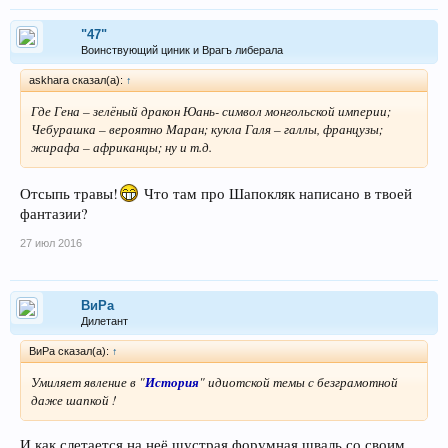
"47"
Воинствующий циник и Врагъ либерала
askhara сказал(а):
↑
Где Гена – зелёный дракон Юань- символ монгольской империи;
Чебурашка – вероятно Маран; кукла Галя – галлы, французы;
жирафа – африканцы; ну и т.д.
Отсыпь травы!
Что там про Шапокляк написано в твоей
фантазии?
27 июл 2016
ВиРа
Дилетант
ВиРа сказал(а):
↑
Умиляет
явление
в "
История
" идиотской темы с безграмотной
даже шапкой !
И как слетается на неё шустрая форумная шваль со своим