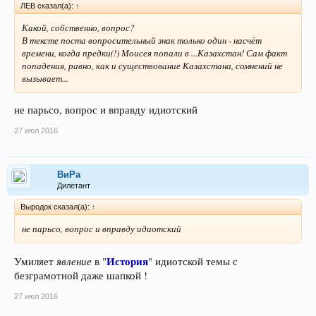
ЛEB сказал(а):
↑
Какой, собственно, вопрос?
В тексте поста вопросительный знак только один - насчёт
времени, когда предки(!) Моисея попали в ...Казахстан! Сам факт
попадения, равно, как и существование Казахстана, сомнений не
вызывает...
не парьсо, вопрос и вправду идиотский
27 июл 2016
ВиРа
Дилетант
Выродок сказал(а):
↑
не парьсо, вопрос и вправду идиотский
явление
История
Умиляет
в "
" идиотской темы с
безграмотной даже шапкой !
27 июл 2016