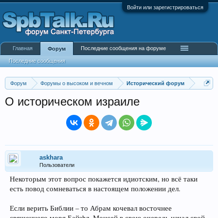
Войти или зарегистрироваться
Главная
Последние сообщения на форуме
Форум
Последние сообщения
Форум
Форумы о высоком и вечном
Исторический форум
О историческом израиле
askhara
Пользователи
Некоторым этот вопрос покажется идиотским, но всё таки
есть повод сомневаться в настоящем положении дел.
Если верить Библии – то Абрам кочевал восточнее
священного моря Байэhл. Моисей в свою очередь начал свой