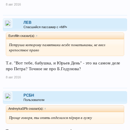
8 авг 2016
ЛEB
Спасшийся пассажир с «МР»
Eurofilin сказал(а):
↑
Петруша которому памятники везде понатыканы, не ввел
крепостное право
Т.е. "Вот тебе, бабушка, и Юрьев День" - это на самом деле
про Петра? Точное не про Б.Годунова?
8 авг 2016
РСБН
Пользователи
AndreykaSPb сказал(а):
↑
Проще говоря, ты опять опделался пёрнув в лужу