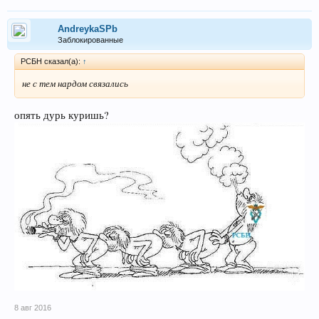
AndreykaSPb
Заблокированные
РСБН сказал(а):
↑
не с тем нардом связались
опять дурь куришь?
8 авг 2016