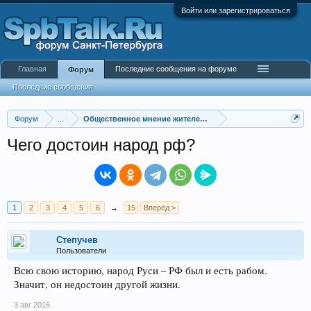
Войти или зарегистрироваться
Главная
Последние сообщения на форуме
Форум
Последние сообщения
Форум
...
Общественное мнение жителей города
Чего достоин народ рф?
1
2
3
4
5
6
→
15
Вперёд >
Степучев
Пользователи
Всю свою историю, народ Руси – РФ был и есть рабом.
Значит, он недостоин другой жизни.
3 авг 2016