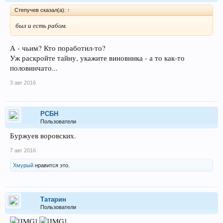
Степучев сказал(а):
↑
был и есть рабом.
А - чьим? Кто поработил-то?
Уж раскройте тайну, укажите виновника - а то как-то
половинчато...
3 авг 2016
РСБН
Пользователи
Буржуев воровских.
7 авг 2016
Хмурый
нравится это.
Татарин
Пользователи