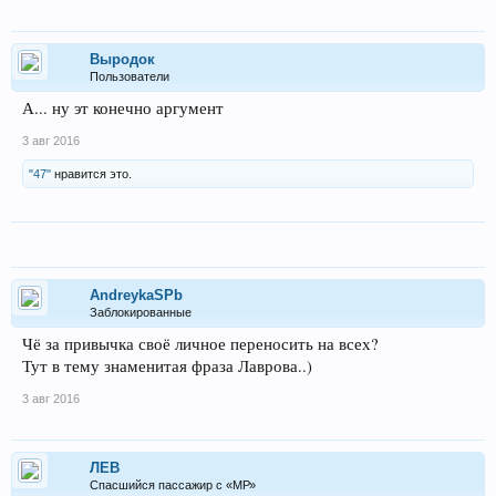
Выродок
Пользователи
А... ну эт конечно аргумент
3 авг 2016
"47"
нравится это.
AndreykaSPb
Заблокированные
Чё за привычка своё личное переносить на всех?
Тут в тему знаменитая фраза Лаврова..)
3 авг 2016
ЛEB
Спасшийся пассажир с «МР»