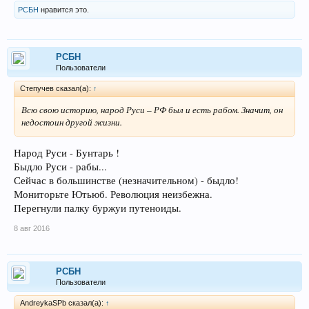
РСБН
нравится это.
РСБН
Пользователи
Степучев сказал(а):
↑
Всю свою историю, народ Руси – РФ был и есть рабом. Значит, он
недостоин другой жизни.
Народ Руси - Бунтарь !
Быдло Руси - рабы...
Сейчас в большинстве (незначительном) - быдло!
Мониторьте Ютьюб. Революция неизбежна.
Перегнули палку буржуи путеноиды.
8 авг 2016
РСБН
Пользователи
AndreykaSPb сказал(а):
↑