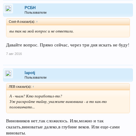
РСБН
Пользователи
Coot-A сказал(а):
↑
вы так на мой вопрос и не ответили.
Давайте вопрос. Прямо сейчас, через три дня искать не буду!
7 авг 2016
lapotj
Пользователи
ЛEB сказал(а):
↑
А - чьим? Кто поработил-то?
Уж раскройте тайну, укажите виновника - а то как-то
половинчато...
Виновников нет,так сложилось. Или,можно и так
сказать,виноватые далеко,в глубине веков. Или еще-сами
виноваты.