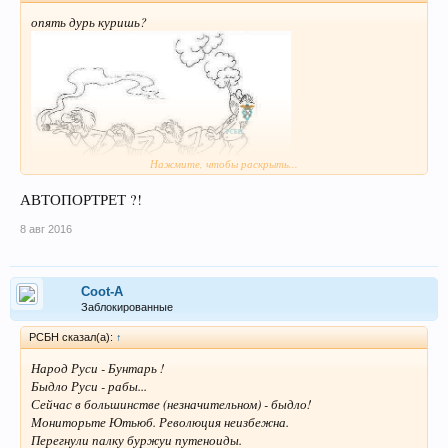
опять дурь куришь?
Нажмите, чтобы раскрыть...
АВТОПОРТРЕТ ?!
8 авг 2016
Coot-A
Заблокированные
РСБН сказал(а):
↑
Народ Руси - Бунтарь !
Быдло Руси - рабы...
Сейчас в большинстве (незначительном) - быдло!
Мониторьте Ютьюб. Революция неизбежна.
Перегнули палку буржуи путеноиды.