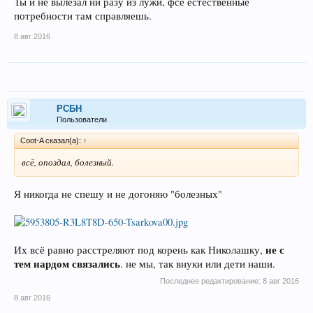
Ты и не вылезал ни разу из лужи, фсе естественные
потребности там справляешь.
8 авг 2016
РСБН
Пользователи
Coot-A сказал(а):
↑
всё, опоздал, болезный.
Я никогда не спешу и не догоняю "болезных"
не с
Их всё равно расстреляют под корень как Николашку,
тем нардом связались
. не мы, так внуки или дети наши.
Последнее редактирование:
8 авг 2016
8 авг 2016