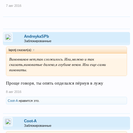
7 авг 2016
AndreykaSPb
Заблокированные
lapotj сказал(а):
↑
Виновников нет,так сложилось. Или,можно и так
сказать,виноватые далеко,в глубине веков. Или еще-сами
виноваты.
Проще говоря, ты опять опделался пёрнув в лужу
8 авг 2016
Coot-A
нравится это.
Coot-A
Заблокированные