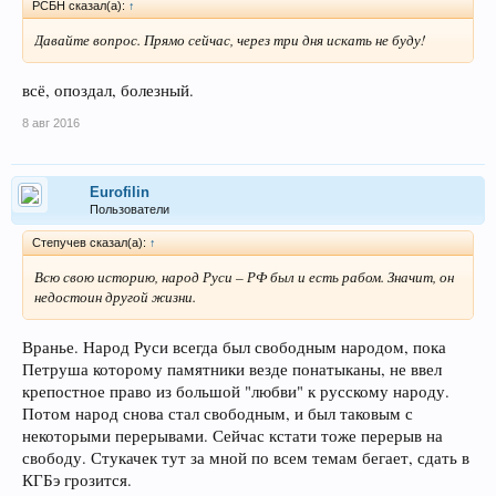
РСБН сказал(а):
↑
Давайте вопрос. Прямо сейчас, через три дня искать не буду!
всё, опоздал, болезный.
8 авг 2016
Eurofilin
Пользователи
Степучев сказал(а):
↑
Всю свою историю, народ Руси – РФ был и есть рабом. Значит, он
недостоин другой жизни.
Вранье. Народ Руси всегда был свободным народом, пока
Петруша которому памятники везде понатыканы, не ввел
крепостное право из большой "любви" к русскому народу.
Потом народ снова стал свободным, и был таковым с
некоторыми перерывами. Сейчас кстати тоже перерыв на
свободу. Стукачек тут за мной по всем темам бегает, сдать в
КГБэ грозится.