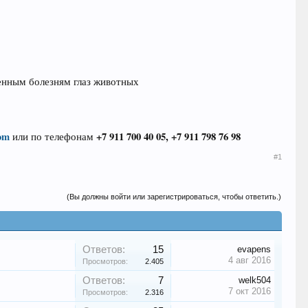
енным болезням глаз животных
om
+7 911 700 40 05, +7 911 798 76 98
или по телефонам
#1
(Вы должны войти или зарегистрироваться, чтобы ответить.)
Ответов:
15
evapens
4 авг 2016
Просмотров:
2.405
Ответов:
7
welk504
7 окт 2016
Просмотров:
2.316