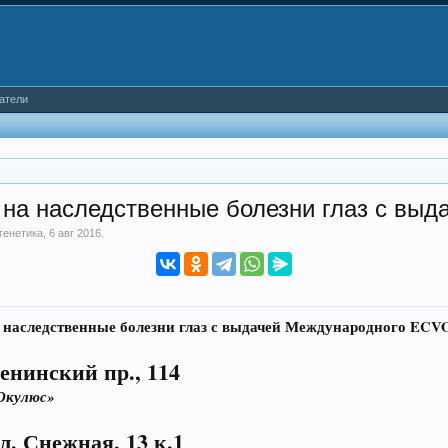
атели
на наследственные болезни глаз с выд
генетика
,
6 авг 2016
.
 наследственные болезни глаз с выдачей Международного ECV
Ленинский пр., 114
Окулюс»
л. Снежная, 13 к.1