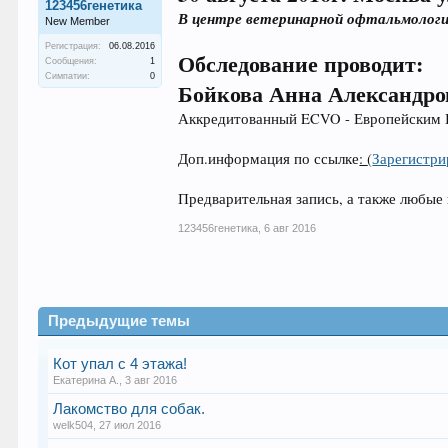
123456генетика
В центре ветеринарной офтальмологи
New Member
Регистрация:
06.08.2016
Обследование проводит:
Сообщения:
1
Симпатии:
0
Бойкова Анна Александро
Аккредитованный ECVO - Европейским К
Доп.информация по ссылке
:
(
Зарегистри
Предварительная запись, а также любы
123456генетика
,
6 авг 2016
Предыдущие темы
Кот упал с 4 этажа!
Екатерина А.
,
3 авг 2016
Лакомство для собак.
welk504
,
27 июл 2016