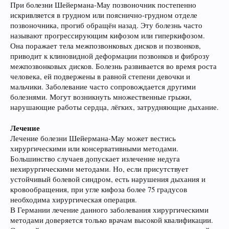
При болезни Шейермана-Мау позвоночник постепенно
искривляется в грудном или пояснично-грудном отделе
позвоночника, прогиб обращён назад. Эту болезнь часто
называют прогрессирующим кифозом или гиперкифозом.
Она поражает тела межпозвонковых дисков и позвонков,
приводит к клиновидной деформации позвонков и фиброзу
межпозвонковых дисков. Болезнь развивается во время роста
человека, ей подвержены в равной степени девочки и
мальчики. Заболевание часто сопровождается другими
болезнями. Могут возникнуть множественные грыжи,
нарушающие работы сердца, лёгких, затрудняющие дыхание.
Лечение
Лечение болезни Шейермана-Мау может вестись
хирургическими или консервативными методами.
Большинство случаев допускает излечение недуга
нехирургическими методами. Но, если присутствует
устойчивый болевой синдром, есть нарушения дыхания и
кровообращения, при угле кифоза более 75 градусов
необходима хирургическая операция.
В Германии лечение данного заболевания хирургическими
методами доверяется только врачам высокой квалификации.