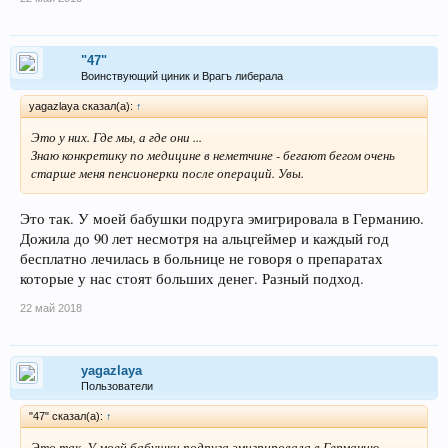
"47"
Воинствующий циник и Врагъ либерала
yagazlaya сказал(а):
↑
Это у них. Где мы, а где они ...
Знаю конкретику по медицине в неметчине - бегают бегом очень
старше меня пенсионерки после операций. Увы.
Это так. У моей бабушки подруга эмигрировала в Германию.
Дожила до 90 лет несмотря на альцгеймер и каждый год
бесплатно лечилась в больнице не говоря о препаратах
которые у нас стоят больших денег. Разный подход.
22 май 2018
yagazlaya
Пользователи
"47" сказал(а):
↑
Это так. У моей бабушки подруга эмигрировала в Германию.