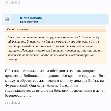
23 май 2018
Юлия Коваль
Пользователи
Сudrin сказал(а):
↑
А все болезни позвоночника хирургически лечатся? Я имею ввиду
эффективно. У меня после давней травмы, периодические боли в
пояснице, иногда наклоняюсь и схватывает так, аж в глазах
темнеет. Лечился у невролога два курса лечения, но мне что-то ни
массажи ни таблетки, особо не помогают может операция
нужна.
Я бы посоветовала сначала обследоваться, как говорит
профессор Войцицкий, операция - это крайнее средство. Вот
к нему и обратитесь для начала в клинику доктора Войта, на
Фурштатской. Они лечат многие болезни, но
специализируются именно на болезнях позвоночника и лечат
безоперационно.
28 май 2018