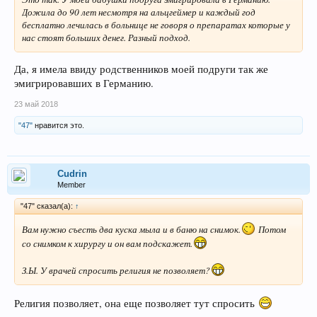
Дожила до 90 лет несмотря на альцгеймер и каждый год
бесплатно лечилась в больнице не говоря о препаратах которые у
нас стоят больших денег. Разный подход.
Да, я имела ввиду родственников моей подруги так же
эмигрировавших в Германию.
23 май 2018
"47"
нравится это.
Сudrin
Member
"47" сказал(а):
↑
Вам нужно съесть два куска мыла и в баню на снимок.
Потом
со снимком к хирургу и он вам подскажет.
З.Ы. У врачей спросить религия не позволяет?
Религия позволяет, она еще позволяет тут спросить