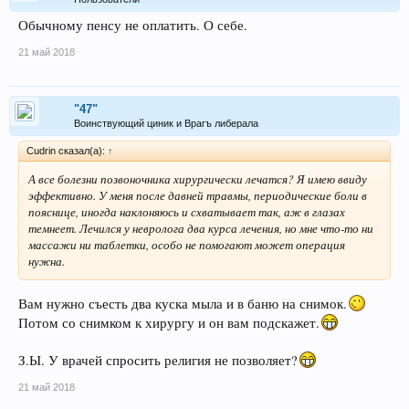
Обычному пенсу не оплатить. О себе.
21 май 2018
"47"
Воинствующий циник и Врагъ либерала
Сudrin сказал(а):
↑
А все болезни позвоночника хирургически лечатся? Я имею ввиду
эффективно. У меня после давней травмы, периодические боли в
пояснице, иногда наклоняюсь и схватывает так, аж в глазах
темнеет. Лечился у невролога два курса лечения, но мне что-то ни
массажи ни таблетки, особо не помогают может операция
нужна.
Вам нужно съесть два куска мыла и в баню на снимок.
Потом со снимком к хирургу и он вам подскажет.
З.Ы. У врачей спросить религия не позволяет?
21 май 2018