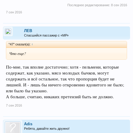
Последнее редактирование:
8 сен 2016
7 сен 2016
ЛEB
Спасшийся пассажир с «МР»
"47" сказал(а):
↑
Что еще?
По-мне, так вполне достаточно; хотя - пельмени, которые
содержат, как указано, мясо молодых бычков, могут
содержать и всё остальное, так что пропорция будет не
лишней. И - лишь бы ничего откровенно ядовитого не было;
или было бы указано.
А больше, считаю, никаких претензий быть не должно.
7 сен 2016
Adis
Ребята, давайте жить дружно!