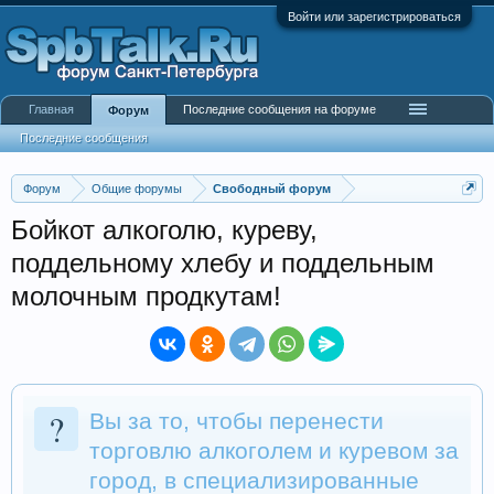
Войти или зарегистрироваться
Главная
Последние сообщения на форуме
Форум
Последние сообщения
Форум
Общие форумы
Свободный форум
Бойкот алкоголю, куреву,
поддельному хлебу и поддельным
молочным продкутам!
?
Вы за то, чтобы перенести
торговлю алкоголем и куревом за
город, в специализированные