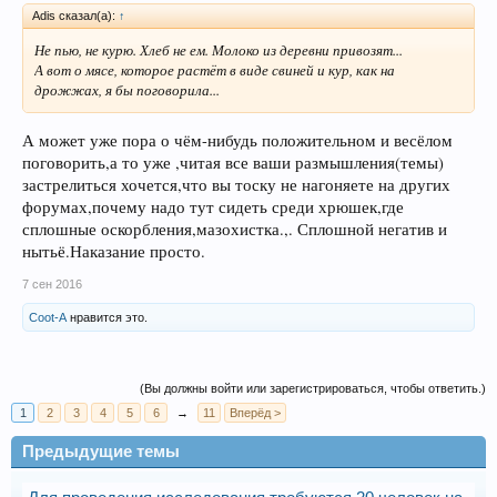
Adis сказал(а):
↑
Не пью, не курю. Хлеб не ем. Молоко из деревни привозят...
А вот о мясе, которое растёт в виде свиней и кур, как на
дрожжах, я бы поговорила...
А может уже пора о чём-нибудь положительном и весёлом
поговорить,а то уже ,читая все ваши размышления(темы)
застрелиться хочется,что вы тоску не нагоняете на других
форумах,почему надо тут сидеть среди хрюшек,где
сплошные оскорбления,мазохистка.,. Сплошной негатив и
нытьё.Наказание просто.
7 сен 2016
Coot-A
нравится это.
(Вы должны войти или зарегистрироваться, чтобы ответить.)
1
2
3
4
5
6
→
11
Вперёд >
Предыдущие темы