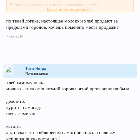
Подробнее - читайте в инете, смотрите в ютубе.
Нажмите, чтобы раскрыть...
Ну, о вреде алкоголя и курева писать-излишне.
по твоей логике, настоящее молоко и хлеб продают за
пределами городов, хочешь поменять места продажи?
7 сен 2016
Тетя Нюра
Пользователи
хлеб самому печь.
молоко - тока от знакомой коровы. чтоб провереннная была.
делов-то.
курить -самосад.
пить -самогон.
кстати.
а кто скажет на яблоневом самогоне-то коли наливку
черноплодную поставить?