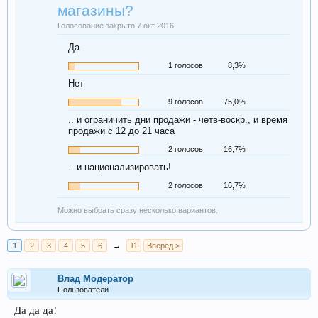
магазины?
Голосование закрыто 7 окт 2016.
Да
1 голосов
8,3%
Нет
9 голосов
75,0%
.. и ограничить дни продажи - четв-воскр., и время
продажи с 12 до 21 часа
2 голосов
16,7%
.. и национализировать!
2 голосов
16,7%
Можно выбрать сразу несколько вариантов.
1
2
3
4
5
6
→
11
Вперёд >
Влад Модератор
Пользователи
Да да да!