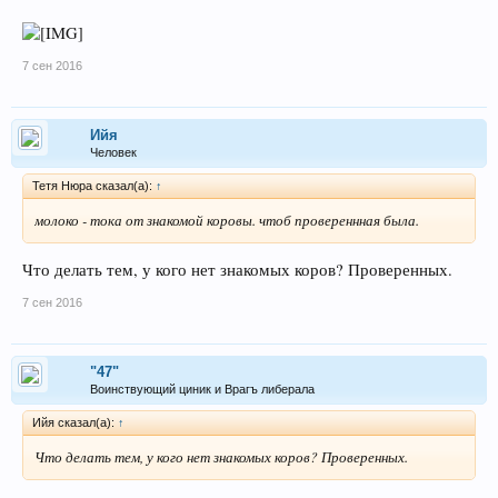
Али разорится -бутылек водки купить?
вот в чем вопрос!
7 сен 2016
Ийя
Человек
Тетя Нюра сказал(а):
↑
молоко - тока от знакомой коровы. чтоб провереннная была.
Что делать тем, у кого нет знакомых коров? Проверенных.
7 сен 2016
"47"
Воинствующий циник и Врагъ либерала
Ийя сказал(а):
↑
Что делать тем, у кого нет знакомых коров? Проверенных.