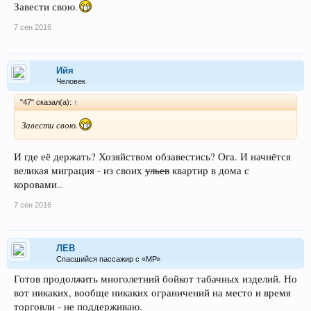
Завести свою.
7 сен 2016
Ийя
Человек
"47" сказал(а):
↑
Завести свою.
И где её держать? Хозяйством обзавестись? Ога. И начнётся
великая миграция - из своих
ульев
квартир в дома с
коровами..
7 сен 2016
ЛEB
Спасшийся пассажир с «МР»
Готов продолжить многолетний бойкот табачных изделий. Но
вот никаких, вообще никаких ограничений на место и время
торговли - не поддерживаю.