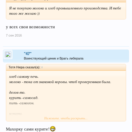
Я не покупаю молоко и хлеб промышленного производства. И тебе
того же желаю ))
у всех свои возможности
7 сен 2016
"47"
Воинствующий циник и Врагъ либерала
Тетя Нюра сказал(а):
↑
хлеб самому печь.
молоко - тока от знакомой коровы. чтоб провереннная была.
делов-то.
курить -самосад.
пить -самогон.
кстати.
Нажмите, чтобы раскрыть...
а кто скажет на яблоневом самогоне-то коли наливку
черноплодную поставить?
Махорку сами курите!
А?