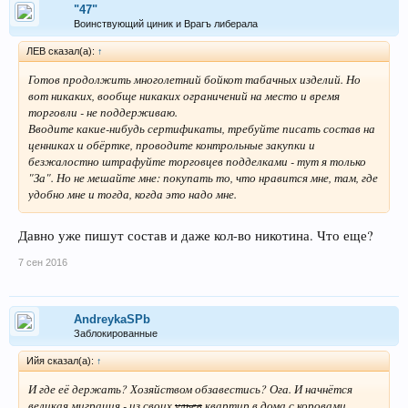
"47"
Воинствующий циник и Врагъ либерала
ЛEB сказал(а):
↑
Готов продолжить многолетний бойкот табачных изделий. Но
вот никаких, вообще никаких ограничений на место и время
торговли - не поддерживаю.
Вводите какие-нибудь сертификаты, требуйте писать состав на
ценниках и обёртке, проводите контрольные закупки и
безжалостно штрафуйте торговцев подделками - тут я только
"За". Но не мешайте мне: покупать то, что нравится мне, там, где
удобно мне и тогда, когда это надо мне.
Давно уже пишут состав и даже кол-во никотина. Что еще?
7 сен 2016
AndreykaSPb
Заблокированные
Ийя сказал(а):
↑
И где её держать? Хозяйством обзавестись? Ога. И начнётся
великая миграция - из своих
ульев
квартир в дома с коровами..