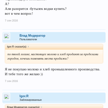
А?
Али разорится -бутылек водки купить?
вот в чем вопрос!
7 сен 2016
Влад Модератор
Пользователи
Igor.R сказал(а):
↑
по твоей логике, настоящее молоко и хлеб продают за пределами
городов, хочешь поменять места продажи?
Я не покупаю молоко и хлеб промышленного производства.
И тебе того же желаю ))
7 сен 2016
Igor.R
Заблокированные
Влад Модератор сказал(а):
↑