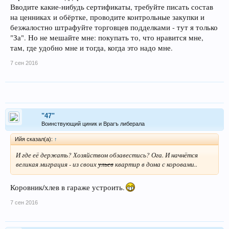
Вводите какие-нибудь сертификаты, требуйте писать состав
на ценниках и обёртке, проводите контрольные закупки и
безжалостно штрафуйте торговцев подделками - тут я только
"За". Но не мешайте мне: покупать то, что нравится мне,
там, где удобно мне и тогда, когда это надо мне.
7 сен 2016
"47"
Воинствующий циник и Врагъ либерала
Ийя сказал(а):
↑
И где её держать? Хозяйством обзавестись? Ога. И начнётся
великая миграция - из своих
ульев
квартир в дома с коровами..
Коровник/хлев в гараже устроить.
7 сен 2016