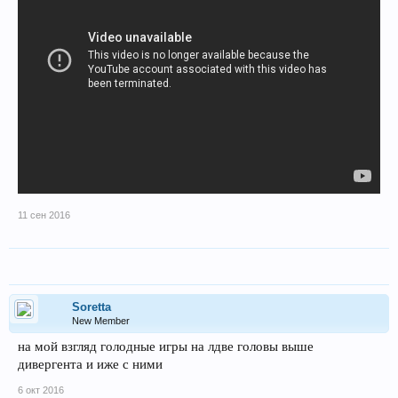
11 сен 2016
Soretta
New Member
на мой взгляд голодные игры на лдве головы выше
дивергента и иже с ними
6 окт 2016