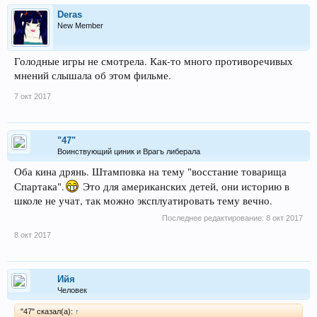
Deras
New Member
Голодные игры не смотрела. Как-то много противоречивых
мнений слышала об этом фильме.
7 окт 2017
"47"
Воинствующий циник и Врагъ либерала
Оба кина дрянь. Штамповка на тему "восстание товарища
Спартака".
Это для американских детей, они историю в
школе не учат, так можно эксплуатировать тему вечно.
Последнее редактирование:
8 окт 2017
8 окт 2017
Ийя
Человек
"47" сказал(а):
↑