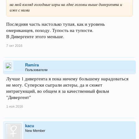
на мой взгляд голодные игры на лдве головы выше дивергента и
иже с ними
Последняя часть настолько тупая, как и уровень
омериканцев, походу. Тупость на тупости.
В Дивергенте этого меньше.
7 окт 2016
Ramira
Пользователи
Лучше 1 дивергента я пока ничему большему нарадоваться
не могу. Суперски сыграли актеры, да и сюжет
интригующий, во общем я за качественный фильм
"Дивергент"
1 ноя 2016
kacu
New Member