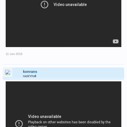
11 сен 2016
konrans
rock'n'roll