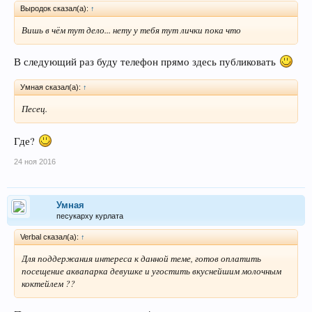
Выродок сказал(а):
↑
Вишь в чём тут дело... нету у тебя тут лички пока что
В следующий раз буду телефон прямо здесь публиковать
Умная сказал(а):
↑
Песец.
Где?
24 ноя 2016
Умная
песукарху курлата
Verbal сказал(а):
↑
Для поддержания интереса к данной теме, готов оплатить
посещение аквапарка девушке и угостить вкуснейшим молочным
коктейлем ??