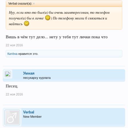
Verbal сказал(а):
↑
Нуу, если кто-то был(а) бы очень заинтересован, то телефон
получил(а) бы в личке
) По телефону могли б связаться и
найтись
Вишь в чём тут дело... нету у тебя тут лички пока что
22 ноя 2016
Катёна
нравится это.
Умная
песукарху курлата
Песец.
22 ноя 2016
Verbal
New Member