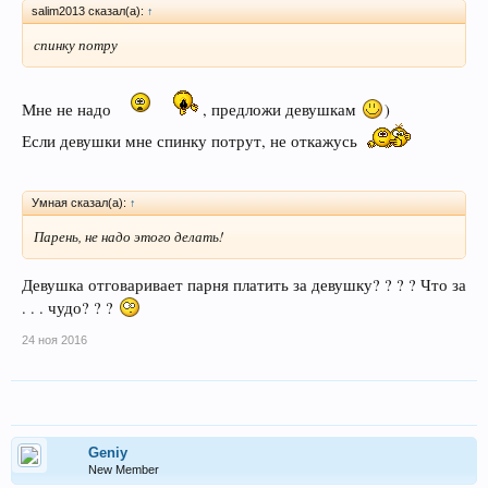
salim2013 сказал(а):
↑
спинку потру
Мне не надо
, предложи девушкам
)
Если девушки мне спинку потрут, не откажусь
Умная сказал(а):
↑
Парень, не надо этого делать!
Девушка отговаривает парня платить за девушку? ? ? ? Что за
. . . чудо? ? ?
24 ноя 2016
Geniy
New Member