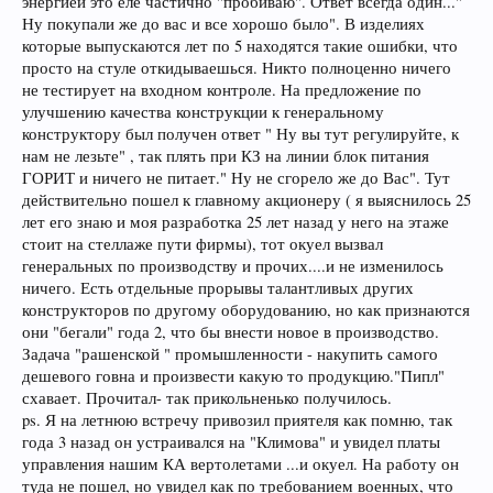
энергией это еле частично "пробиваю". Ответ всегда один..."
Ну покупали же до вас и все хорошо было". В изделиях
которые выпускаются лет по 5 находятся такие ошибки, что
просто на стуле откидываешься. Никто полноценно ничего
не тестирует на входном контроле. На предложение по
улучшению качества конструкции к генеральному
конструктору был получен ответ " Ну вы тут регулируйте, к
нам не лезьте" , так плять при КЗ на линии блок питания
ГОРИТ и ничего не питает." Ну не сгорело же до Вас". Тут
действительно пошел к главному акционеру ( я выяснилось 25
лет его знаю и моя разработка 25 лет назад у него на этаже
стоит на стеллаже пути фирмы), тот окуел вызвал
генеральных по производству и прочих....и не изменилось
ничего. Есть отдельные прорывы талантливых других
конструкторов по другому оборудованию, но как признаются
они "бегали" года 2, что бы внести новое в производство.
Задача "рашенской " промышленности - накупить самого
дешевого говна и произвести какую то продукцию."Пипл"
схавает. Прочитал- так прикольненько получилось.
ps. Я на летнюю встречу привозил приятеля как помню, так
года 3 назад он устраивался на "Климова" и увидел платы
управления нашим КА вертолетами ...и окуел. На работу он
туда не пошел, но увидел как по требованием военных, что