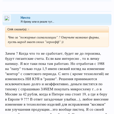
Нечто
Я брежу или в реале тут...
Cinik сказал(а):
↑
Что за "пожарные сигнализации" ? Озвучьте название фирмы,
пусть народ знает своих "хероефф" ))
Зачем ? Когда что то не сработает, будет не до героизма,
будут гигантские счета. Если вам интересно , то в личку
напишу. Я все таки пока там работаю. Но отработав с 1988
на "папу" только года 1,5 имею свежий взгляд на изменение
"контор" с советского периода. С него ( кроме технологий) не
изменилось НИ КУЯ в "рашке". Решения принимаются
исключительно долго и неэффективно, деньги пистятся по
тихому ( спрашиваю ЗАЧЕМ покупать микросхему г...о в
Москве за 42 рубля, когда в Питере она стоит 19, а где я беру
в Европе 9 ??? В ответ загадочные улыбки...), любое внесение
изменение в технологию изделий для исправления "косяков"
или улучшения продукции...это вообще пистец. Я со своей