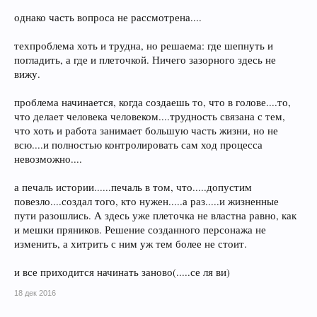
однако часть вопроса не рассмотрена....
техпроблема хоть и трудна, но решаема: где шепнуть и
погладить, а где и плеточкой. Ничего зазорного здесь не
вижу.
проблема начинается, когда создаешь то, что в голове....то,
что делает человека человеком....трудность связана с тем,
что хоть и работа занимает большую часть жизни, но не
всю....и полностью контролировать сам ход процесса
невозможно....
а печаль истории......печаль в том, что.....допустим
повезло....создал того, кто нужен.....а раз.....и жизненные
пути разошлись. А здесь уже плеточка не властна равно, как
и мешки пряников. Решение созданного персонажа не
изменить, а хитрить с ним уж тем более не стоит.
и все приходится начинать заново(.....се ля ви)
18 дек 2016