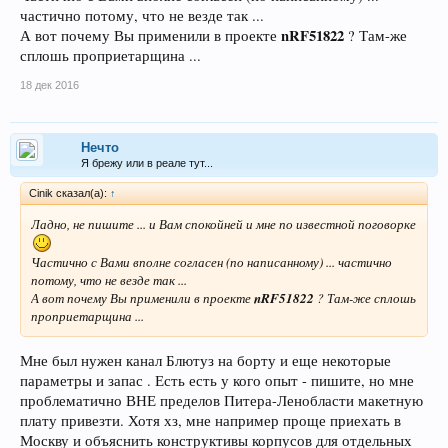
частично потому, что не везде так ...
nRF51822
А вот почему Вы применили в проекте
? Там-же
сплошь проприетарщина ...
18 дек 2016
Нечто
Я брежу или в реале тут...
Cinik сказал(а):
↑
Ладно, не пишите ... и Вам спокойней и мне по известной поговорке
Частично с Вами вполне согласен (по написанному) ... частично
потому, что не везде так ...
А вот почему Вы применили в проекте
nRF51822
? Там-же сплошь
проприетарщина ...
Мне был нужен канал Блютуз на борту и еще некоторые
параметры и запас . Есть есть у кого опыт - пишите, но мне
проблематично ВНЕ пределов Питера-Ленобласти макетную
плату привезти. Хотя хз, мне например проще приехать в
Москву и объяснить конструктивы корпусов для отдельных