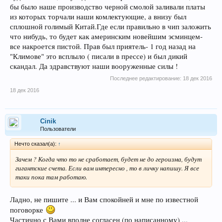
бы было наше производство черной смолой заливали платы
из которых торчали наши комлектующие, а внизу был
сплошной голимый Китай.Где если правильно в чип заложить
что нибудь, то будет как америнским новейшим эсминцем-
все накроется пистой. Прав был приятель- 1 год назад на
"Климове" это всплыло ( писали в прессе) и был дикий
скандал. Да здравствуют наши вооруженные силы !
Последнее редактирование:
18 дек 2016
18 дек 2016
Cinik
Пользователи
Нечто сказал(а):
↑
Зачем ? Когда что то не сработает, будет не до героизма, будут
гигантские счета. Если вам интересно , то в личку напишу. Я все
таки пока там работаю.
Ладно, не пишите ... и Вам спокойней и мне по известной
поговорке
Частично с Вами вполне согласен (по написанному) ...