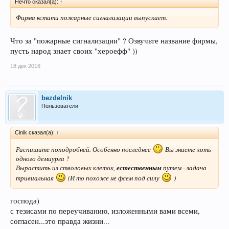
Нечто сказал(а):
↑
Фирма кстати пожарные сигнализации выпускает.
Что за "пожарные сигнализации" ? Озвучьте название фирмы,
пусть народ знает своих "хероефф" ))
18 дек 2016
bezdelnik
Пользователи
Cinik сказал(а):
↑
Распишите поподробней. Особенно последнее
Вы знаете хоть
одного демиурга ?
Вырастить из стволовых клеток,
естественным
путем - задача
тривиальная
(И то похоже не фсем под силу
)
господа)
с тезисами по переучиванию, изложенными вами всеми,
согласен...это правда жизни...