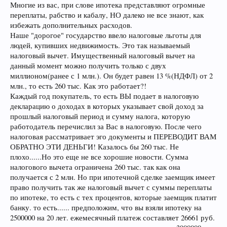
Многие из вас, при слове ипотека представляют огромные
переплаты, рабство и кабалу, НО далеко не все знают, как
избежать дополнительных расходов.
Наше "дорогое" государство ввело налоговые льготы для
людей, купивших недвижимость. Это так называемый
налоговый вычет. Имущественный налоговый вычет на
данный момент можно получить только с двух
миллионом(ранее с 1 млн.). Он будет равен 13 %(НДФЛ) от 2
млн., то есть 260 тыс. Как это работает?!
Каждый год покупатель, то есть ВЫ подает в налоговую
декларацию о доходах в которых указывает свой доход за
прошлый налоговый период и сумму налога, которую
работодатель перечислил за Вас в налоговую. После чего
налоговая рассматривает эго документы и ПЕРЕВОДИТ ВАМ
ОБРАТНО ЭТИ ДЕНЬГИ! Казалось бы 260 тыс. Не
плохо......Но это еще не все хорошие новости. Сумма
налогового вычета ограничена 260 тыс. так как она
получается с 2 млн. Но при ипотечной сделке заемщик имеет
право получить так же налоговый вычет с суммы переплаты
по ипотеке, то есть с тех процентов, которые заемщик платит
банку. то есть...... предположим, что вы взяли ипотеку на
2500000 на 20 лет. ежемесячный платеж составляет 26661 руб.