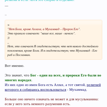
__
..
>
"
Нет Бога, кроме Аллаха, а Мухаммад – Пророк Его
".
Это правило означает: "наше все, ваше - ничего".
))
_
Нет, это означает Я свидетельствую, что нет никого достойного
поклонения, кроме Бога. И я свидетельствую, что Мухаммад - Его
раб и Посланник.
Вот именно.
Бог - один на всех, и пророки Его были во
Это значит, что
многих народах
.
Из них одно из имен Бога есть Аллах, а тот святой,
религией
которого я собираюсь воспользоваться
- Мухаммад.
Больше оно ничего означать не может и для мусульманина:
если у него хоть немного разумения есть.