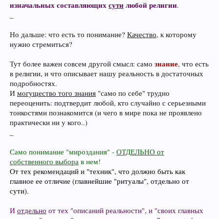
изначальных составляющих
сути
любой религии
.
_
Но дальше: что есть то понимание?
Качество
, к которому
нужно стремиться?
знание
Тут более важен совсем другой смысл: само
, что есть
в религии, и что описывает нашу реальность в достаточных
подробностях.
И
могущество того знания
"само по себе" трудно
переоценить: подтвердит любой, кто случайно с серьезными
тонкостями познакомится (и чего в мире пока не проявлено
практически ни у кого..)
_
Само понимание "мироздания" -
ОТДЕЛЬНО от
собственного выбора
в нем!
От тех рекомендаций и "техник", что должно быть как
главное ее отличие (главнейшие "ритуалы", отдельно от
сути).
И
отдельно
от тех "описаний реальности", и "своих главных