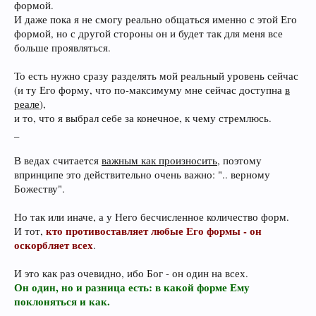
формой.
И даже пока я не смогу реально общаться именно с этой Его
формой, но с другой стороны он и будет так для меня все
больше проявляться.
То есть нужно сразу разделять мой реальный уровень сейчас
(и ту Его форму, что по-максимуму мне сейчас доступна
в
реале
),
и то, что я выбрал себе за конечное, к чему стремлюсь.
_
В ведах считается
важным как произносить
, поэтому
впринципе это действительно очень важно: ".. верному
Божеству".
Но так или иначе, а у Него бесчисленное количество форм.
кто противоставляет любые Его формы - он
И тот,
оскорбляет всех
.
И это как раз очевидно, ибо Бог - он один на всех.
Он один, но и разница есть: в какой форме Ему
поклоняться и как.
_