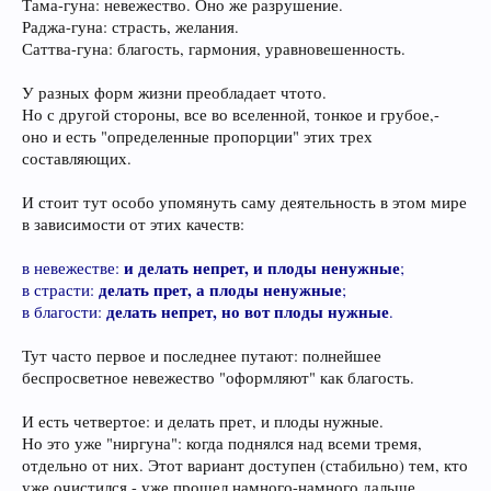
Тама-гуна: невежество. Оно же разрушение.
Раджа-гуна: страсть, желания.
Саттва-гуна: благость, гармония, уравновешенность.
У разных форм жизни преобладает чтото.
Но с другой стороны, все во вселенной, тонкое и грубое,-
оно и есть "определенные пропорции" этих трех
составляющих.
И стоит тут особо упомянуть саму деятельность в этом мире
в зависимости от этих качеств:
и делать непрет, и плоды ненужные
в невежестве:
;
делать прет, а плоды ненужные
в страсти:
;
делать непрет, но вот плоды нужные
в благости:
.
Тут часто первое и последнее путают: полнейшее
беспросветное невежество "оформляют" как благость.
И есть четвертое: и делать прет, и плоды нужные.
Но это уже "ниргуна": когда поднялся над всеми тремя,
отдельно от них. Этот вариант доступен (стабильно) тем, кто
уже очистился,- уже прошел намного-намного дальше