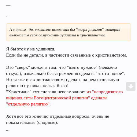
__
..
А в целом - да, согласен: ислам как бы "сверх-религия", которая
включает в себя самую суть иудаизма и христианства.
Я бы этому не удивился.
Если бы не детали, в частности связанные с христианством.
Это "сверх" может в том, что "взято нужное" (неважно
откуда), изначально без стремления сделать "чтото новое".
Но также и с христианством: сделать на нем отдельную
религию ну никак нельзя было!
"Христиане" тут сделали невозможное:
из "непредвзятого
видения сути Богоцентрической религии" сделали
"отдельную религию"
.
Хотя все это конечно отдельные вопросы, очень не
показательные (спорные).
_