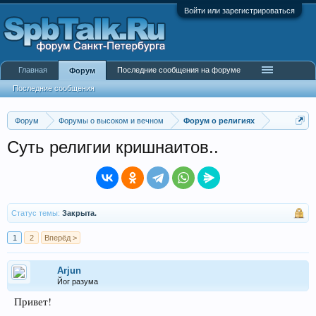
Войти или зарегистрироваться
Главная
Последние сообщения на форуме
Форум
Последние сообщения
Форум
Форумы о высоком и вечном
Форум о религиях
Суть религии кришнаитов..
Статус темы:
Закрыта.
1
2
Вперёд >
Arjun
Йог разума
Привет!