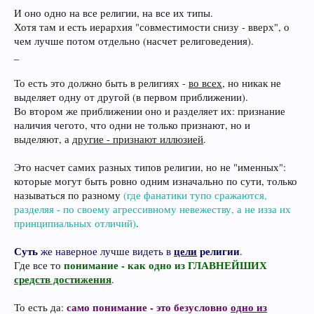
И оно одно на все религии, на все их типы.
Хотя там и есть иерархия "совместимости снизу - вверх", о
чем лучше потом отдельно (насчет религоведения).
_
То есть это должно быть в религиях -
во всех
, но никак не
выделяет одну от другой (в первом приближении).
Во втором же приближении оно и разделяет их: признание
наличия чегото, что одни не только признают, но и
выделяют, а
другие - признают иллюзией
.
Это насчет самих разных типов религии, но не "именных":
которые могут быть ровно одним изначально по сути, только
называться по разному
(где фанатики тупо сражаются,
разделяя - по своему агрессивному невежеству, а не изза их
принципиальных отличий)
.
Суть
цели
религии
же наверное лучше видеть в
.
понимание - как одно из ГЛАВНЕЙШИХ
Где все то
средств достижения
.
само понимание - это безусловно
одно из
То есть да: