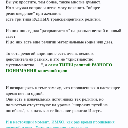
Вы уж простите, тем более, также многие думают.
Но я изучал вопрос и легко могу пояснить "общее
религоведение" при желании:
есть три типа РАЗНЫХ трансцендентных религий
.
Из них последняя "раздваивается" на разные: ветхий и новый
завет.
И до них есть еще религии материальные (одна или две).
То есть религий впринципе есть очень немного
действительно разных, и это не "христианство,
сами ТИПЫ религий РАЗНОГО
мусульманство, ... ", а
ПОНИМАНИЯ конечной цели
.
_
И возвращаясь к теме замечу, что проявленных в настоящее
время нет ни одной.
Они
есть в изначальных источниках
тех религий, но
полностью отсутствуют на уровне "широких путей на
погибель", как называл те большие религии Иисус..
И в настоящий момент, ИМХО, как раз время проявления
религий и есть. Хотя это спорно и отдельно.