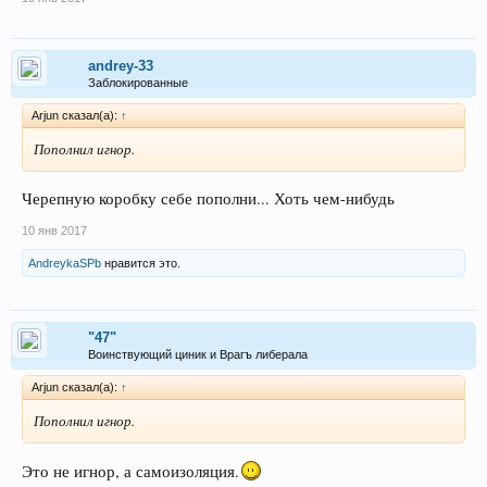
andrey-33
Заблокированные
Arjun сказал(а):
↑
Пополнил игнор.
Черепную коробку себе пополни... Хоть чем-нибудь
10 янв 2017
AndreykaSPb
нравится это.
"47"
Воинствующий циник и Врагъ либерала
Arjun сказал(а):
↑
Пополнил игнор.
Это не игнор, а самоизоляция.