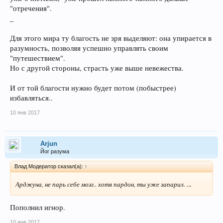
"отречения".
_
Для этого мира ту благость не зря выделяют: она упирается в
разумность, позволяя успешно управлять своим
"путешествием".
Но с другой стороны, страсть уже выше невежества.
И от той благости нужно будет потом (побыстрее)
избавляться..
10 янв 2017
Arjun
Йог разума
Влад Модератор сказал(а):
↑
.
Арджуна, не парь себе мозг.. хотя пардон, ты уже запарил. ..
Пополнил игнор.
10 янв 2017