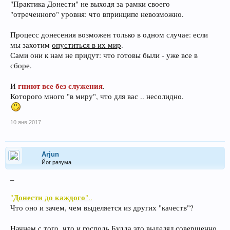
"Практика Донести" не выходя за рамки своего
"отреченного" уровня: что впринципе невозможно.
Процесс донесения возможен только в одном случае: если
мы захотим
опуститься в их мир
.
Сами они к нам не придут: что готовы были - уже все в
сборе.
гниют все без служения
И
.
Которого много "в миру", что для вас .. несолидно.
10 янв 2017
Arjun
Йог разума
_
Донести до каждого
"
"..
Что оно и зачем, чем выделяется из других "качеств"?
Начнем с того, что и господь Будда это выделял совершенно