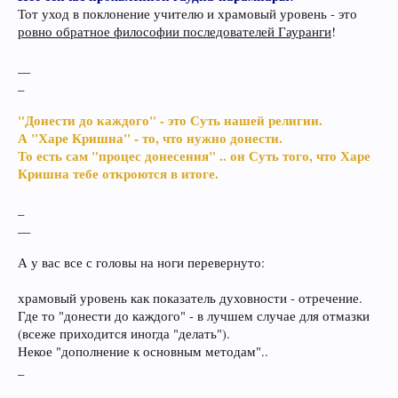
Тот уход в поклонение учителю и храмовый уровень - это
ровно обратное философии последователей Гауранги
!
__
_
"Донести до каждого" - это Суть нашей религии.
А "Харе Кришна" - то, что нужно донести.
То есть сам "процес донесения" .. он Суть того, что Харе
Кришна тебе откроются в итоге.
_
__
А у вас все с головы на ноги перевернуто:
храмовый уровень как показатель духовности - отречение.
Где то "донести до каждого" - в лучшем случае для отмазки
(всеже приходится иногда "делать").
Некое "дополнение к основным методам"..
_