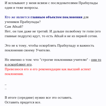
И всплывают у меня всвязи с последователями Прабхупады
одни и теже вопросы.
главным объектом поклонения
Кто же является
для
учеников Прабхупады?
Сам Абхай?
Нет, он там даже не третий. И дальше полюбому те гопи (его
главные подруги) идут, то есть Абхай и не из первой сотни.
Это не к тому, чтобы оскорблять Прабхупаду и важность
поклонения своему Учителю.
Но именно о том: что "строгие поклонники учителю" -
они то
и оскорбляют его
.
Превознося его и его рекомендации как высший аспект
поклонения.
_
..
В итоге (середине) нужно все это оставить.
Оставить придется все.