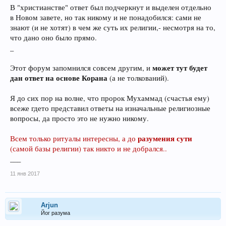
В "христианстве" ответ был подчеркнут и выделен отдельно
в Новом завете, но так никому и не понадобился: сами не
знают (и не хотят) в чем же суть их религии,- несмотря на то,
что дано оно было прямо.
_
может тут будет
Этот форум запомнился совсем другим, и
дан ответ на основе Корана
(а не толкований).
Я до сих пор на волне, что пророк Мухаммад (счастья ему)
всеже гдето представил ответы на изначальные религиозные
вопросы, да просто это не нужно никому.
разумения сути
Всем только ритуалы интересны, а до
(самой базы религии) так никто и не добрался..
___
11 янв 2017
Arjun
Йог разума