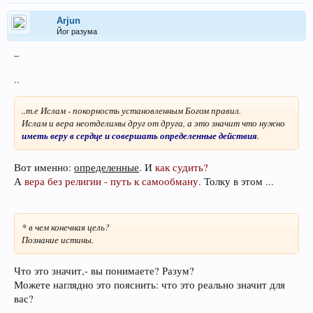
Arjun
Йог разума
_
..
..т.е Ислам - покорность установленным Богом правил.
Ислам и вера неотделимы друг от друга, а это значит что нужно
иметь веру в сердце и совершать определенные действия
.
Вот именно:
определенные
. И
как судить?
А
вера без религии - путь к самообману
. Толку в этом ...
* в чем конечная цель?
Познание истины.
Что это значит,- вы понимаете? Разум?
Можете наглядно это пояснить: что это реально значит для
вас?