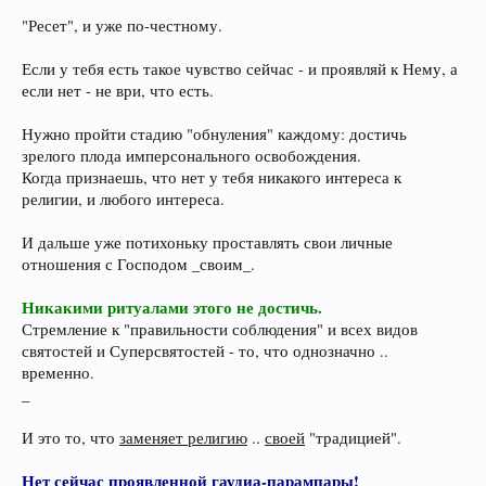
"Ресет", и уже по-честному.
Если у тебя есть такое чувство сейчас - и проявляй к Нему, а
если нет - не ври, что есть.
Нужно пройти стадию "обнуления" каждому: достичь
зрелого плода имперсонального освобождения.
Когда признаешь, что нет у тебя никакого интереса к
религии, и любого интереса.
И дальше уже потихоньку проставлять свои личные
отношения с Господом _своим_.
Никакими ритуалами этого не достичь.
Стремление к "правильности соблюдения" и всех видов
святостей и Суперсвятостей - то, что однозначно ..
временно.
_
И это то, что
заменяет религию
..
своей
"традицией".
Нет сейчас проявленной гаудиа-парампары!