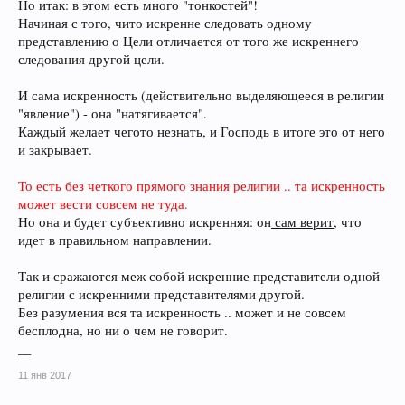
Но итак: в этом есть много "тонкостей"!
Начиная с того, чито искренне следовать одному
представлению о Цели отличается от того же искреннего
следования другой цели.
И сама искренность (действительно выделяющееся в религии
"явление") - она "натягивается".
Каждый желает чегото незнать, и Господь в итоге это от него
и закрывает.
То есть без четкого прямого знания религии .. та искренность
может вести совсем не туда.
Но она и будет субъективно искренняя: он
сам верит
, что
идет в правильном направлении.
Так и сражаются меж собой искренние представители одной
религии с искренними представителями другой.
Без разумения вся та искренность .. может и не совсем
бесплодна, но ни о чем не говорит.
__
11 янв 2017