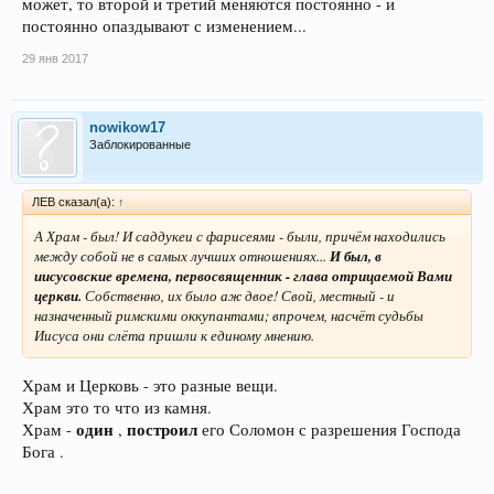
может, то второй и третий меняются постоянно - и
постоянно опаздывают с изменением...
29 янв 2017
nowikow17
Заблокированные
ЛEB сказал(а):
↑
А Храм - был! И саддукеи с фарисеями - были, причём находились
между собой не в самых лучших отношениях...
И был, в
иисусовские времена, первосвященник - глава отрицаемой Вами
церкви.
Собственно, их было аж двое! Свой, местный - и
назначенный римскими оккупантами; впрочем, насчёт судьбы
Иисуса они слёта пришли к единому мнению.
Храм и Церковь - это разные вещи.
Храм это то что из камня.
один
построил
Храм -
,
его Соломон с разрешения Господа
Бога .