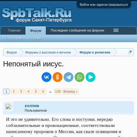
Войти или зарегистрироваться
Главная
Последние сообщения на форуме
Форум
Последние сообщения
Форум
Форумы о высоком и вечном
Форум о религиях
Непонятый иисус.
1
2
3
4
5
6
→
135
Вперёд >
коллив
Пользователи
И это не удивительно. Его слова и поступки, нередко
соблазнительные и провокационные, соответствовали
написанному пророком о Мессии, как скале освящения и