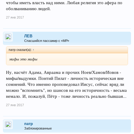
чтобы иметь власть над ними. Любая религия это афера по
оболваниванию людей.
27 янв 2017
ЛEB
Спасшийся пассажир с «МР»
патр сказал(а):
↑
мифы это мифы
Ну, насчёт Адама, Авраама и прочих Ноев/Хамов/Иовов -
мифы/выдумки. Понтий Пилат - личность историческая вне
сомнений. Что именно проповедовал Иисус, сейчас вряд ли
можно "вспомнить", но шансов на его историчность - весьма
немало. И, пожалуй, Пётр - тоже личность реально бывшая...
27 янв 2017
патр
Заблокированные