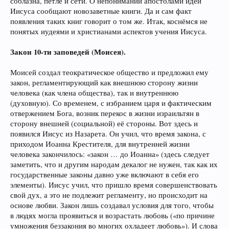
соблазна, петле и сети. О непонимании апостолами идей
Иисуса сообщают новозаветные книги. Да и сам факт
появления таких книг говорит о том же. Итак, коснёмся не
понятых иудеями и христианами аспектов учения Иисуса.
Закон 10-ти заповедей (Моисея).
Моисей создал теократическое общество и предложил ему
закон, регламентирующий как внешнюю сторону жизни
человека (как члена общества), так и внутреннюю
(духовную). Со временем, с избранием царя и фактическим
отвержением Бога, возник перекос в жизни израильтян в
сторону внешней (социальной) её стороны. Вот здесь и
появился Иисус из Назарета. Он учил, что время закона, с
приходом Иоанна Крестителя, для внутренней жизни
человека закончилось: «закон … до Иоанна» (здесь следует
заметить, что и другим народам декалог не нужен, так как их
государственные законы давно уже включают в себя его
элементы). Иисус учил, что пришло время совершенствовать
свой дух, а это не подлежит регламенту, но происходит на
основе любви. Закон лишь создавал условия для того, чтобы
в людях могла проявиться и возрастать любовь («по причине
умножения беззакония во многих охладеет любовь»). И слова