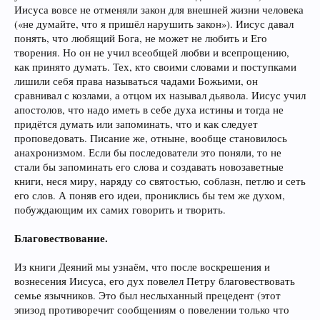
Иисуса вовсе не отменяли закон для внешней жизни человека
(«не думайте, что я пришёл нарушить закон»). Иисус давал
понять, что любящий Бога, не может не любить и Его
творения. Но он не учил всеобщей любви и всепрощению,
как принято думать. Тех, кто своими словами и поступками
лишили себя права называться чадами Божьими, он
сравнивал с козлами, а отцом их называл дьявола. Иисус учил
апостолов, что надо иметь в себе духа истины и тогда не
придётся думать или запоминать, что и как следует
проповедовать. Писание же, отныне, вообще становилось
анахронизмом. Если бы последователи это поняли, то не
стали бы запоминать его слова и создавать новозаветные
книги, неся миру, наряду со святостью, соблазн, петлю и сеть
его слов. А поняв его идеи, прониклись бы тем же духом,
побуждающим их самих говорить и творить.
Благовествование.
Из книги Деяний мы узнаём, что после воскрешения и
вознесения Иисуса, его дух повелел Петру благовествовать
семье язычников. Это был неслыханный прецедент (этот
эпизод противоречит сообщениям о повелении только что