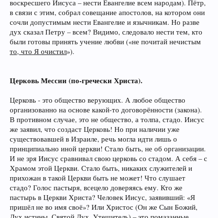
воскресшего Иисуса – нести Евангелие всем народам). Пётр,
в связи с этим, собрал совещание апостолов, на котором они
сочли допустимым нести Евангелие и язычникам. Но разве
дух сказал Петру – всем? Видимо, следовало нести тем, кто
были готовы принять учение любви («не почитай нечистым
то, что Я очистил
»).
Церковь Мессии (по-гречески Христа).
Церковь - это общество верующих. А любое общество
организованно на основе какой-то договорённости (закона).
В противном случае, это не общество, а толпа, стадо. Иисус
же заявил, что создаст Церковь! Но при наличии уже
существовавшей в Израиле, речь могла идти лишь о
принципиально иной церкви! Стало быть, не об организации.
И не зря Иисус сравнивал свою церковь со стадом. А себя – с
Храмом этой Церкви. Стало быть, никаких служителей и
прихожан в такой Церкви быть не может! Что слушает
стадо? Голос пастыря, всецело доверяясь ему. Кто же
пастырь в Церкви Христа? Человек Иисус, заявивший: «Я
пришёл не во имя своё»? Или Христос (Он же Сын Божий,
Дух истины, Святой Дух, Утешитель) – это помазанные