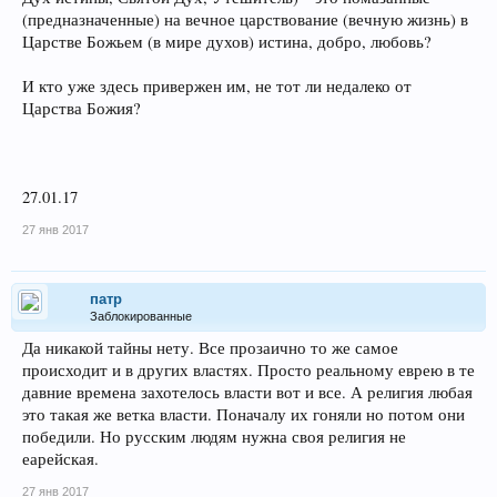
(предназначенные) на вечное царствование (вечную жизнь) в
Царстве Божьем (в мире духов) истина, добро, любовь?
И кто уже здесь привержен им, не тот ли недалеко от
Царства Божия?
27.01.17
27 янв 2017
патр
Заблокированные
Да никакой тайны нету. Все прозаично то же самое
происходит и в других властях. Просто реальному еврею в те
давние времена захотелось власти вот и все. А религия любая
это такая же ветка власти. Поначалу их гоняли но потом они
победили. Но русским людям нужна своя религия не
еарейская.
27 янв 2017