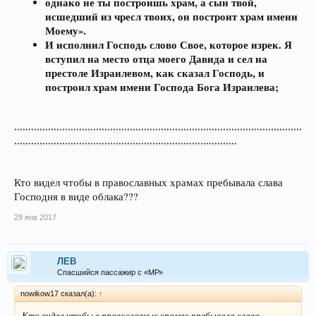
однако не ты построишь храм, а сын твой,
исшедший из чресл твоих, он построит храм имени
Моему».
И исполнил Господь слово Свое, которое изрек. Я
вступил на место отца моего Давида и сел на
престоле Израилевом, как сказал Господь, и
построил храм имени Господа Бога Израилева;
,,,,,,,,,,,,,,,,,,,,,,,,,,,,,,,,,,,,,,,,,,,,,,,,,,,,,,,,,,,,,,,,,,,,,,,,,,,,,,,,,,,,,,,,,,,,,,,,,,,,,,
,,,,,,,,,,,,,,,,,,,,,,,,,,,,,,,,,,,,,,,,,,,,,,,,,,,,,,,,,,,,,,,,,,,,,,,,,,,,,,,
Кто видел чтобы в православных храмах пребывала слава
Господня в виде облака???
29 янв 2017
ЛEB
Спасшийся пассажир с «МР»
nowikow17 сказал(а):
↑
Кто видел чтобы в православных храмах пребывала слава