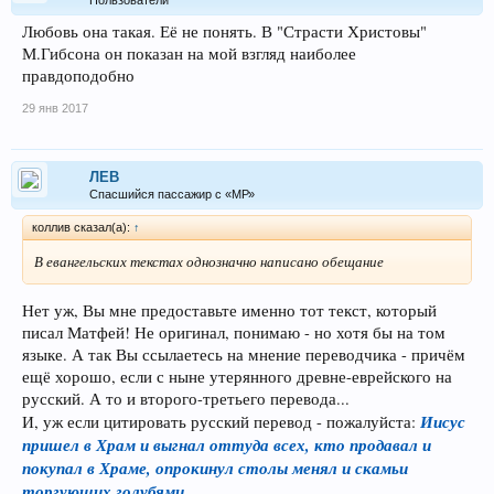
Любовь она такая. Её не понять. В "Страсти Христовы"
М.Гибсона он показан на мой взгляд наиболее
правдоподобно
29 янв 2017
ЛEB
Спасшийся пассажир с «МР»
коллив сказал(а):
↑
В евангельских текстах однозначно написано обещание
Нет уж, Вы мне предоставьте именно тот текст, который
писал Матфей! Не оригинал, понимаю - но хотя бы на том
языке. А так Вы ссылаетесь на мнение переводчика - причём
ещё хорошо, если с ныне утерянного древне-еврейского на
русский. А то и второго-третьего перевода...
Иисус
И, уж если цитировать русский перевод - пожалуйста:
пришел в Храм и выгнал оттуда всех, кто продавал и
покупал в Храме, опрокинул столы менял и скамьи
торгующих голубями.