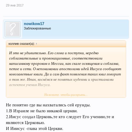
29 янв 2017
nowikow17
Заблокированные
коллив сказал(а):
↑
И это не удивительно. Его слова и поступки, нередко
соблазнительные и провокационные, соответствовали
написанному пророком о Мессии, как скале освящения и соблазна,
петле и сети. О непонимании апостолами идей Иисуса сообщают
новозаветные книги. Да и сам факт появления таких книг говорит
о том же. Итак, коснёмся не понятых иудеями и христианами
аспектов учения Иисуса.
Нажмите, чтобы раскрыть...
Закон 10-ти заповедей (Моисея).
.........
Не понятно где вы нахватались сей ерунды.
Благовествование.
1.В Израиле не было никакой церкви.
Из книги Деяний мы узнаём, что после воскрешения и вознесения
2.Иисус создал Церковь,те кто следует Его учению,те и
Иисуса, его дух повелел Петру благовествовать семье язычников.
являются Церковью.
Это был неслыханный прецедент (этот эпизод противоречит
И Ииисус -глава этой Церкви.