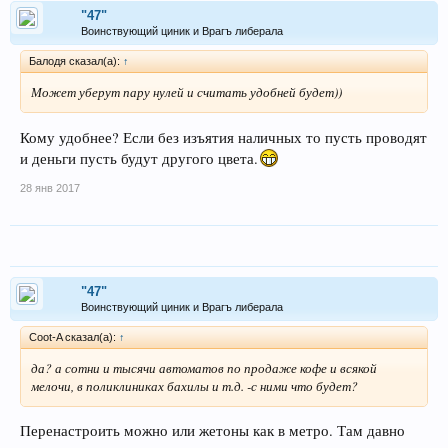
"47"
Воинствующий циник и Врагъ либерала
Балодя сказал(а):
↑
Может уберут пару нулей и считать удобней будет))
Кому удобнее? Если без изъятия наличных то пусть проводят
и деньги пусть будут другого цвета.
28 янв 2017
"47"
Воинствующий циник и Врагъ либерала
Coot-A сказал(а):
↑
да? а сотни и тысячи автоматов по продаже кофе и всякой
мелочи, в поликлиниках бахилы и т.д. -с ними что будет?
Перенастроить можно или жетоны как в метро. Там давно