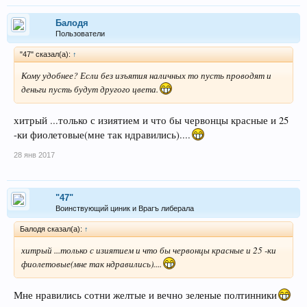
Балодя
Пользователи
"47" сказал(а):
↑
Кому удобнее? Если без изъятия наличных то пусть проводят и
деньги пусть будут другого цвета.
хитрый ...только с изиятием и что бы червонцы красные и 25
-ки фиолетовые(мне так ндравились)....
28 янв 2017
"47"
Воинствующий циник и Врагъ либерала
Балодя сказал(а):
↑
хитрый ...только с изиятием и что бы червонцы красные и 25 -ки
фиолетовые(мне так ндравились)....
Мне нравились сотни желтые и вечно зеленые полтинники