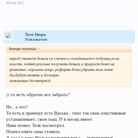
28 янв 2017
Тетя Нюра
Пользователи
Балодя сказал(а):
↑
народ снимает деньги со счетов и складывает в подушку,если
власти, хотят реально получить деньги и прирост денег на
развитие ,хорошая вещь- реформа денег,убрать ноль хотя
бы,будут менять и доллары
заныканые достанут)))
)) то исть обратно все забрать?
Не.. а что?
То есть к примеру есть Васька - тихо так окна пластиковые
устанавливает, свои тыщ 35 в месяц имеет.
Пива попил. Теле посмотрел.
Пошел опять окна ставить.
А соед у него Федька положим вот э.... руководитель