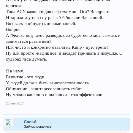
проекта.
Типа АСУ какое-то для нефтехимии . Ога? Внедряет.
И зарплата у нево ну раз в 5-6 больше Васькиной...
Вот всех и обнулить деноминацией.
Вопрос.
А Федька под такое разводилово будет есчо мозг ломать и
заниматься развитием?
Или чисто и конкретно отвали на Кипр - пузо греть?
Ну или просто -нафик все, и засядет где-ниьть в избушке. О
судьбах леса думать.
Я к чему.
Развитие - это люди.
У людей должна быть заинтересованность.
Обнуление - заинтересованность губит
Ну можно канешно и шарашки - тож эффективно..
28 янв 2017
Coot-A
Заблокированные