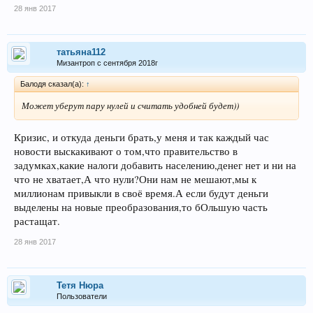
28 янв 2017
татьяна112
Мизантроп с сентября 2018г
Балодя сказал(а):
↑
Может уберут пару нулей и считать удобней будет))
Кризис, и откуда деньги брать,у меня и так каждый час
новости выскакивают о том,что правительство в
задумках,какие налоги добавить населению,денег нет и ни на
что не хватает,А что нули?Они нам не мешают,мы к
миллионам привыкли в своё время.А если будут деньги
выделены на новые преобразования,то бОльшую часть
растащат.
28 янв 2017
Тетя Нюра
Пользователи