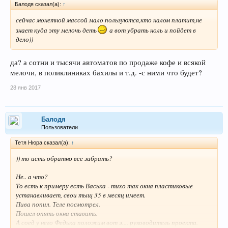
Балодя сказал(а):
↑
сейчас монетной массой мало пользуются,кто налом платит,не
знает куда эту мелочь деть
а вот убрать ноль и пойдет в
дело))
да? а сотни и тысячи автоматов по продаже кофе и всякой
мелочи, в поликлиниках бахилы и т.д. -с ними что будет?
28 янв 2017
Балодя
Пользователи
Тетя Нюра сказал(а):
↑
)) то исть обратно все забрать?
Не.. а что?
То есть к примеру есть Васька - тихо так окна пластиковые
устанавливает, свои тыщ 35 в месяц имеет.
Пива попил. Теле посмотрел.
Пошел опять окна ставить.
А соед у него Федька положим вот э.... руководитель проекта.