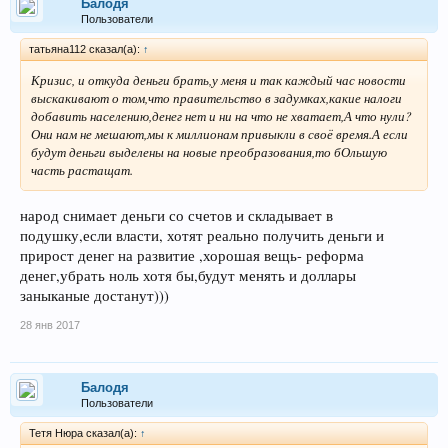
Балодя
Пользователи
татьяна112 сказал(а):
↑
Кризис, и откуда деньги брать,у меня и так каждый час новости
выскакивают о том,что правительство в задумках,какие налоги
добавить населению,денег нет и ни на что не хватает,А что нули?
Они нам не мешают,мы к миллионам привыкли в своё время.А если
будут деньги выделены на новые преобразования,то бОльшую
часть растащат.
народ снимает деньги со счетов и складывает в
подушку,если власти, хотят реально получить деньги и
прирост денег на развитие ,хорошая вещь- реформа
денег,убрать ноль хотя бы,будут менять и доллары
заныканые достанут)))
28 янв 2017
Балодя
Пользователи
Тетя Нюра сказал(а):
↑