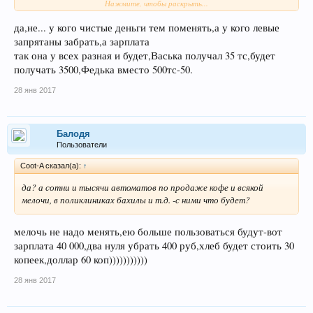
Нажмите, чтобы раскрыть...
Типа АСУ какое-то для нефтехимии . Ога? Внедряет.
И зарплата у нево ну раз в 5-6 больше Васькиной...
да,не... у кого чистые деньги тем поменять,а у кого левые
Вот всех и обнулить деноминацией.
запрятаны забрать,а зарплата
Вопрос.
А Федька под такое разводилово будет есчо мозг ломать и
так она у всех разная и будет,Васька получал 35 тс,будет
заниматься развитием?
получать 3500,Федька вместо 500тс-50.
Или чисто и конкретно отвали на Кипр - пузо греть?
28 янв 2017
Ну или просто -нафик все, и засядет где-ниьть в избушке. О
судьбах леса думать.
Я к чему.
Балодя
Развитие - это люди.
Пользователи
У людей должна быть заинтересованность.
Coot-A сказал(а):
↑
Обнуление - заинтересованность губит
Ну можно канешно и шарашки - тож эффективно..
да? а сотни и тысячи автоматов по продаже кофе и всякой
мелочи, в поликлиниках бахилы и т.д. -с ними что будет?
мелочь не надо менять,ею больше пользоваться будут-вот
зарплата 40 000,два нуля убрать 400 руб,хлеб будет стоить 30
копеек,доллар 60 коп)))))))))))
28 янв 2017