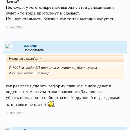
Зачем?
Не, ежели у кого конкретная выгода с этой деноминации
будет - то тогда протолкнут и сделают.
Ну.. вот стоимость бензина как то так выгодно округлят...
28 янв 2017
Балодя
Пользователи
Эльниньо сказал(а):
↑
В 1997-м, когда ЗП миллионами считали, была нужна.
А сейчас лишний геммор
как раз время,сделать реформу слишком много денег в
подушках у мерзоты -типа полковника Захарченко
убрать ноль,заодно побороться с коррупцией и гражданами
,кто налоги не платит
28 янв 2017