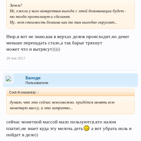
Зачем?
Не, ежели у кого конкретная выгода с этой деноминации будет -
то тогда протолкнут и сделают.
Ну.. вот стоимость бензина как то так выгодно округлят...
Нюр,я вот не знаю,как в верхах дележ происходит,но денег
меньше перепадать стало,а так барыг тряхнут
может что и вытрясут)))))
28 янв 2017
Балодя
Пользователи
Coot-A сказал(а):
↑
думаю, что это сейчас невозможно. придётся менять всю
монетную массу, а это затратно...
сейчас монетной массой мало пользуются,кто налом
платит,не знает куда эту мелочь деть
а вот убрать ноль и
пойдет в дело))