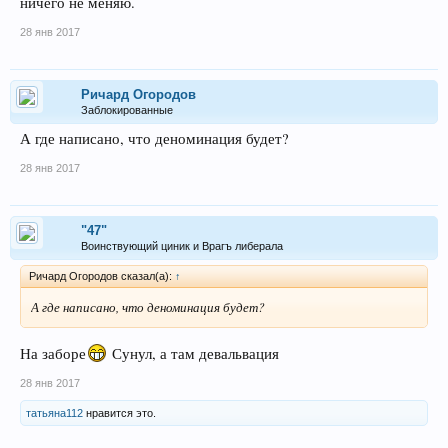
ничего не меняю.
28 янв 2017
Ричард Огородов
Заблокированные
А где написано, что деноминация будет?
28 янв 2017
"47"
Воинствующий циник и Врагъ либерала
Ричард Огородов сказал(а):
↑
А где написано, что деноминация будет?
На заборе
Сунул, а там девальвация
28 янв 2017
татьяна112
нравится это.