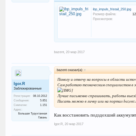
ibp_impuls_fristail_250.jpg
Размер файла:
12
Просмотров:
bazent
,
20 мар 2017
bazent сказал(а):
↑
Помогу и отвечу на вопросы в области исто
Igor.R
Сам работаю техническим специалистом в э
Заблокированные
Лучше письменно спрашивать, работы выезд
Регистрация:
08.10.2012
Писать можно в личку или на портал bazen
Сообщения:
5.851
Симпатии:
1.151
Адрес:
Как восстановить подздохший аккумуля
Большая Турухтанная
Гавань
Igor.R
,
20 мар 2017