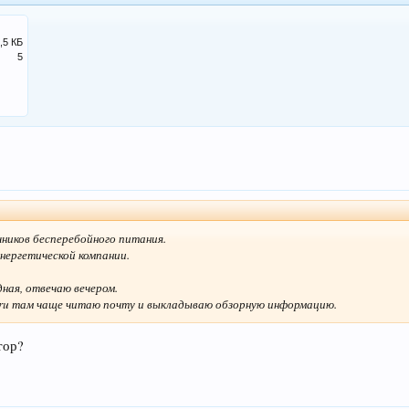
,5 КБ
5
чников бесперебойного питания.
нергетической компании.
ная, отвечаю вечером.
t.ru там чаще читаю почту и выкладываю обзорную информацию.
тор?