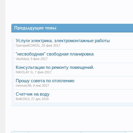
Предыдущие темы
Услуги электрика. электромонтажные работы
Григорий134031
,
20 фев 2017
"несвободная" свободная планировка
VasilVasil
,
9 фев 2017
Консультации по ремонту помещений.
NIKOLAY G
,
7 фев 2017
Прошу совета по отоплению
mertvec98
,
9 янв 2017
Счетчик на воду
BolK2913
,
27 дек 2016