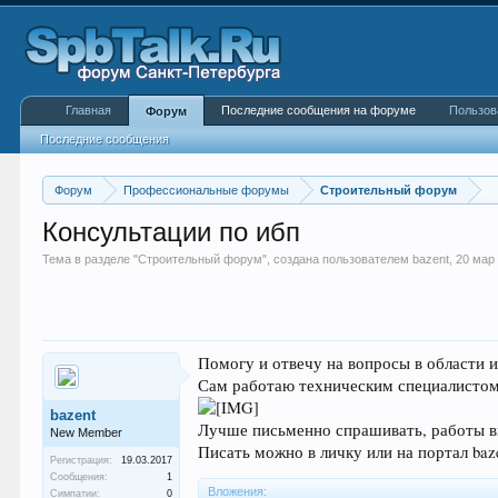
Главная
Последние сообщения на форуме
Пользов
Форум
Последние сообщения
Форум
Профессиональные форумы
Строительный форум
Консультации по ибп
Тема в разделе "
Строительный форум
", создана пользователем
bazent
,
20 мар
Помогу и отвечу на вопросы в области 
Сам работаю техническим специалистом
bazent
Лучше письменно спрашивать, работы в
New Member
Писать можно в личку или на портал ba
Регистрация:
19.03.2017
Сообщения:
1
Вложения:
Симпатии:
0