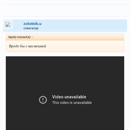
zolotnik.u
спектатор
lapotj сказал(а):
↑
Вроде бы с насмешкой