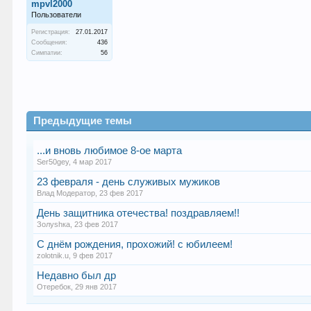
mpvl2000
Пользователи
Регистрация:
27.01.2017
Сообщения:
436
Симпатии:
56
Предыдущие темы
...и вновь любимое 8-ое марта
Ser50gey
,
4 мар 2017
23 февраля - день служивых мужиков
Влад Модератор
,
23 фев 2017
День защитника отечества! поздравляем!!
Золуshка
,
23 фев 2017
С днём рождения, прохожий! с юбилеем!
zolotnik.u
,
9 фев 2017
Недавно был др
Отеребок
,
29 янв 2017