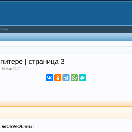
атели
питере | страница 3
,
30 мар 2017
.
наследодАтель
 а
!