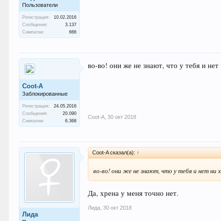
Пользователи
Регистрация:
10.02.2016
Сообщения:
3.137
Симпатии:
666
во-во! они же не знают, что у тебя и нет
Coot-A
Заблокированные
Регистрация:
24.05.2016
Сообщения:
20.090
Coot-A
,
30 окт 2018
Симпатии:
6.368
Coot-A сказал(а):
↑
во-во! они же не знают, что у тебя и нет ни х
Да, хрена у меня точно нет.
Лида
,
30 окт 2018
Лида