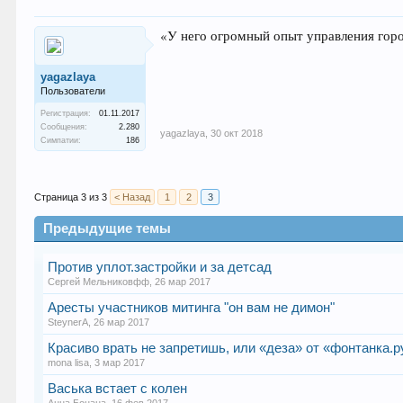
«У него огромный опыт управления горо
yagazlaya
Пользователи
Регистрация:
01.11.2017
Сообщения:
2.280
yagazlaya
,
30 окт 2018
Симпатии:
186
Страница 3 из 3
< Назад
1
2
3
Предыдущие темы
Против уплот.застройки и за детсад
Сергей Мельниковфф
,
26 мар 2017
Аресты участников митинга "он вам не димон"
SteynerA
,
26 мар 2017
Красиво врать не запретишь, или «деза» от «фонтанка.р
mona lisa
,
3 мар 2017
Васька встает с колен