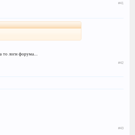
#41
а то логи форума...
#42
#43