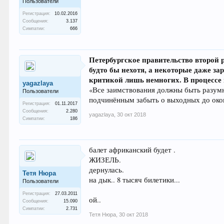
Пользователи
Регистрация:
10.02.2016
Сообщения:
3.137
Симпатии:
666
Петербургское правительство второй 
будто бы нехотя, а некоторые даже за
критикой лишь немногих. В процессе
yagazlaya
«Все заимствования должны быть разумны
Пользователи
подчинённым забыть о выходных до око
Регистрация:
01.11.2017
Сообщения:
2.280
yagazlaya
,
30 окт 2018
Симпатии:
186
балет африканский будет .
ЖИЗЕЛЬ.
дернулась.
Тетя Нюра
на дык.. 8 тысяч билетики...
Пользователи
Регистрация:
27.03.2011
ой..
Сообщения:
15.090
Симпатии:
2.731
Тетя Нюра
,
30 окт 2018