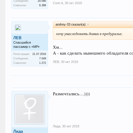
Сообщения:
20.090
Coot-A
,
30 окт 2018
Симпатии:
6.368
andrey-33 сказал(а):
↑
хочу унаследовать домик в предуралье.
ЛEB
Спасшийся
Хм...
пассажир с «МР»
А - как сделать нынешнего обладателя со
Регистрация:
21.07.2016
Сообщения:
7.049
ЛEB
,
30 окт 2018
Симпатии:
1.272
Размечтались....))))
Лида
,
30 окт 2018
Лида