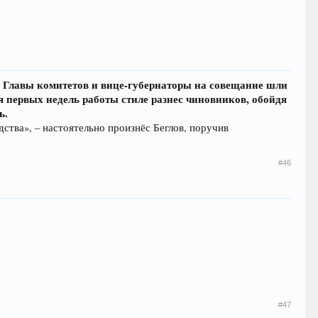
а. Главы комитетов и вице-губернаторы на совещание шли
ля первых недель работы стиле разнес чиновников, обойдя
ь.
ства», – настоятельно произнёс Беглов, поручив
#46
#47