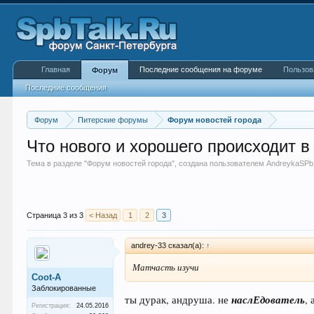
Главная
Последние сообщения на форуме
Пользов
Форум
Последние сообщения
Форум
Питерские форумы
Форум новостей города
Что нового и хорошего происходит в 
Тема в разделе "
Форум новостей города
", создана пользователем
AndreykaSPb
Страница 3 из 3
< Назад
1
2
3
andrey-33 сказал(а):
↑
Матчасть изучи
Coot-A
Заблокированные
наслЕдователь
ты дурак, андруша. не
,
Регистрация:
24.05.2016