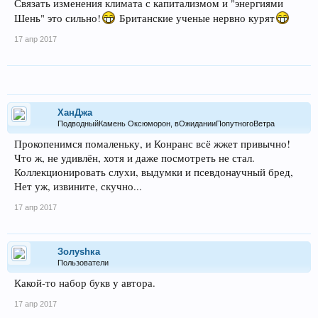
Связать изменения климата с капитализмом и "энергиями
Шень" это сильно!
Британские ученые нервно курят
17 апр 2017
ХанДжа
ПодводныйКамень Оксюморон, вОжиданииПопутногоВетра
Прокопенимся помаленьку, и Конранс всё жжет привычно!
Что ж, не удивлён, хотя и даже посмотреть не стал.
Коллекционировать слухи, выдумки и псевдонаучный бред,
Нет уж, извините, скучно...
17 апр 2017
Золуshка
Пользователи
Какой-то набор букв у автора.
17 апр 2017