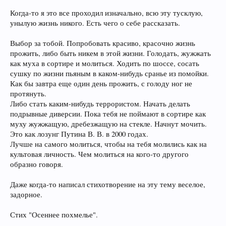
Когда-то я это все проходил изначально, всю эту тусклую,
унылую жизнь никого. Есть чего о себе рассказать.
Выбор за тобой. Попробовать красиво, красочно жизнь
прожить, либо быть никем в этой жизни. Голодать, жужжать
как муха в сортире и молиться. Ходить по шоссе, сосать
сушку по жизни пьяным в каком-нибудь сранье из помойки.
Как бы завтра еще один день прожить, с голоду ног не
протянуть.
Либо стать каким-нибудь террористом. Начать делать
подрывные диверсии. Пока тебя не поймают в сортире как
муху жужжащую, дребезжащую на стекле. Начнут мочить.
Это как лозунг Путина В. В. в 2000 годах.
Лучше на самого молиться, чтобы на тебя молились как на
культовая личность. Чем молиться на кого-то другого
образно говоря.
Даже когда-то написал стихотворение на эту тему веселое,
задорное.
Стих "Осеннее похмелье".