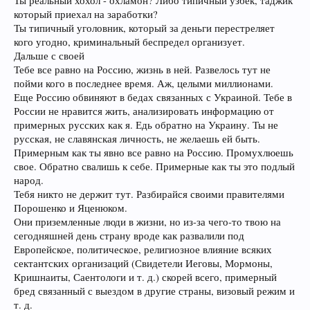
Ты реальный хохол - охламон? Либо типичный узбек, таджик
который приехал на заработки?
Ты типичный уголовник, который за деньги перестреляет
кого угодно, криминальный беспредел организует.
Дальше с своей
Тебе все равно на Россию, жизнь в ней. Развелось тут не
пойми кого в последнее время. Аж, целыми миллионами.
Еще Россию обвиняют в бедах связанных с Украиной. Тебе в
России не нравится жить, анализировать информацию от
примерных русских как я. Едь обратно на Украину. Ты не
русская, не славянская личность, не желаешь ей быть.
Примерным как ты явно все равно на Россию. Промухлюешь
свое. Обратно свалишь к себе. Примерные как ты это подлый
народ.
Тебя никто не держит тут. Разбирайся своими правителями
Порошенко и Яценюком.
Они приземленные люди в жизни, но из-за чего-то твою на
сегодняшней день страну вроде как развалили под
Европейское, политическое, религиозное влияние всяких
сектантских организаций (Свидетели Иеговы, Мормоны,
Кришнаиты, Саентологи и т. д.) скорей всего, примерный
бред связанный с выездом в другие страны, визовый режим и
т. д.