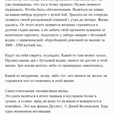
уже понимаешь, что ты к этому пришел. Нужно немного
поднажать. Чтобы быть обеспеченным. Валяться на пляже,
на каком-нибудь курорте с кучей баб. Трахать их по очереди,
заливать своей раскаленной спермой с утра до вечера. Жизнь
удалась. От этого всего появится желание стремиться к
долгим годам жизни, а не забить свой организм шлаками за
копеечную зарплату, подохнуть у забора нищим с бутылкой
водки, с наркоманской, обдолбанной девочкой по вызову за
2000 - 2500 рублей час.
Будут на тебя глядеть, осуждать. Какой-то там может хохол.
Прожил жизнь зря с бутылкой водки, ничего не достиг в этой
жизни. Зря землю коптил, небо от примерных закоптилось.
Какой-то неудачник, лузер, либо тот, кто ничего не желал, не
стремился что-то поменять в этой жизни.
Самостоятельная, независимая жизнь.
Это риск валяться в итоге пьяным в мусорном бочке в
сранье, в ссанье, вряд ли кому-то нужным и ковыряться в
помойках. Это как фильм Духлесс. С Даней Козловским. Еще
одна жизненная мотивация.