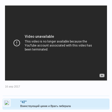
16 апр 2017
"47"
Воинствующий циник и Врагъ либерала