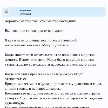
konrans
rock'n'roll
Хорошо смеется тот, кто смеется последним.
Вы наверное сейчас ржете над мною.
Я как в чем-то специалист по энергетической,
космологической теме. Могу подметить.
Когда может ноги отламывать из-за возможных морозов
начнете. Вспомните меня. Когда было время до морозов
утепляться, по возможности переезжать в южные страны.
Когда вся элита правления мира в бункерах будет
отсиживаться.
Вряд ли может меня в бункер пригласят к управленцам мира,
с ними тусить, я не напрашиваюсь.
Большинство народу на земле постарается в южные страны
хлынуть. Я в том числе по возможности скроюсь от ледников
куда-нибудь.
Где еще ледниковый период не дойдет до этих земель.