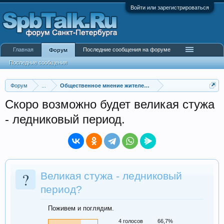
Войти или зарегистрироваться
Главная
Последние сообщения на форуме
Форум
Последние сообщения
Форум
...
Общественное мнение жителей города
Скоро возможно будет великая стужа
- ледниковый период.
?
Великая стужа - ледниковый
период?
Поживем и поглядим.
4 голосов
66,7%