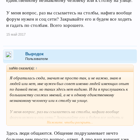
единственному незнакомому человеку или к столбу на улице.
У меня вопрос, раз вы ссылаетесь на столбы, нафига вообще
форум нужен и соц сети? Закрывайте его и будем все ходить
и гадать по столбам. Всего хорошего.
15 май 2017
Выродок
Пользователи
saNio сказал(а):
↑
Я обратилась сюда, значит не просто так, и не важно, знаю я
людей или нет, мне нужен был совет именно людей имеющих опыт
по данной теме, но таких здесь нет видимо. И да я прислушаюсь к
большинству схожих мнений, а не к одному единственному
незнакомому человеку или к столбу на улице.
У меня вопрос, раз вы ссылаетесь на столбы, нафига вообще
форум нужен и соц сети? Закрывайте его и будем все ходить и
Нажмите, чтобы раскрыть...
гадать по столбам. Всего хорошего.
Здесь люди общаются. Общение подрузамевает нечто
большее чем просто вопрос- ответ. А про ваш вариант уже