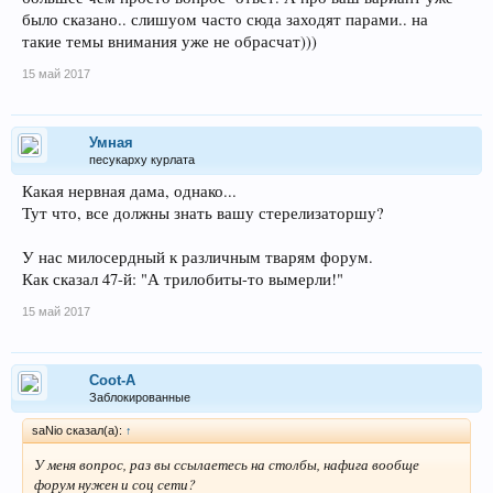
было сказано.. слишуом часто сюда заходят парами.. на
такие темы внимания уже не обрасчат)))
15 май 2017
Умная
песукарху курлата
Какая нервная дама, однако...
Тут что, все должны знать вашу стерелизаторшу?
У нас милосердный к различным тварям форум.
Как сказал 47-й: "А трилобиты-то вымерли!"
15 май 2017
Coot-A
Заблокированные
saNio сказал(а):
↑
У меня вопрос, раз вы ссылаетесь на столбы, нафига вообще
форум нужен и соц сети?