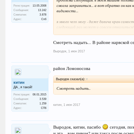
проблема следующая. в моём машине поломал
смогла заправиться... а вот обратно он как 
Регистрация:
13.05.2008
видимости...
Сообщения:
13.242
Симпатии:
3.878
Адрес:
Спб
я много чего могу - даже давича кран самосто
следующий раз может и совсем отвалиться/не
ехать в сервис по логике - но жаба давит к
Смотреть надыть... В районе нарвской 
настроение улучшить
Выродок
,
1 июн 2017
есть тут умельцы?
район Ломоносова
Выродок сказал(а):
↑
китин
ДА , я такой!
Смотреть надыть..
Регистрация:
06.01.2015
Сообщения:
3.539
Симпатии:
1.259
китин
,
1 июн 2017
Адрес:
СПб
Выродок, китин, пасибо
сегодня, пох
и эта... вам пивом? или такса после осм