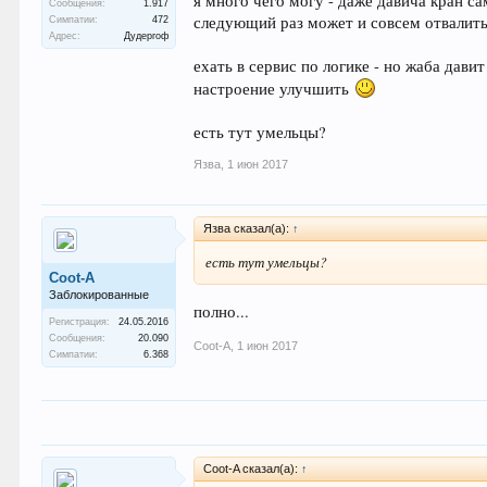
я много чего могу - даже давича кран сам
Сообщения:
1.917
следующий раз может и совсем отвалитьс
Симпатии:
472
Адрес:
Дудергоф
ехать в сервис по логике - но жаба дав
настроение улучшить
есть тут умельцы?
Язва
,
1 июн 2017
Язва сказал(а):
↑
есть тут умельцы?
Coot-A
Заблокированные
полно...
Регистрация:
24.05.2016
Сообщения:
20.090
Coot-A
,
1 июн 2017
Симпатии:
6.368
Coot-A сказал(а):
↑