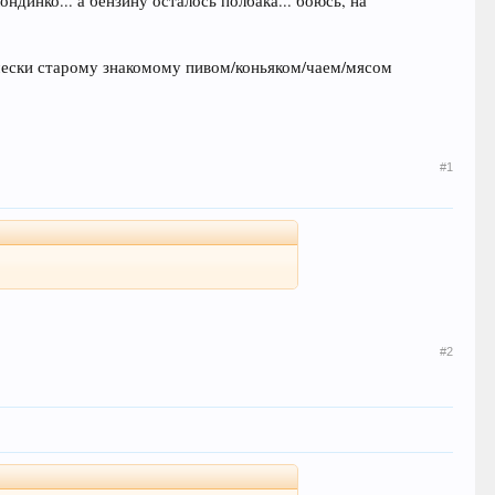
ондинко... а бензину осталось полбака... боюсь, на
тически старому знакомому пивом/коньяком/чаем/мясом
#1
#2