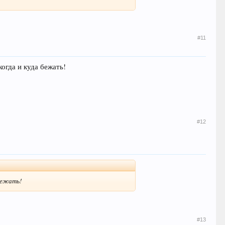
#11
когда и куда бежать!
#12
 бежать!
#13