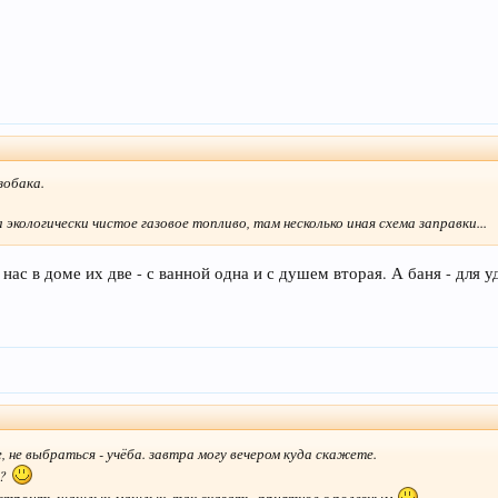
зобака.
экологически чистое газовое топливо, там несколько иная схема заправки...
ас в доме их две - с ванной одна и с душем вторая. А баня - для уд
, не выбраться - учёба. завтра могу вечером куда скажете.
а?
 устроить шашлык-машлык, так сказать. приятное с полезным