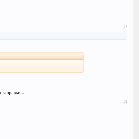
#7
 заправки...
#8