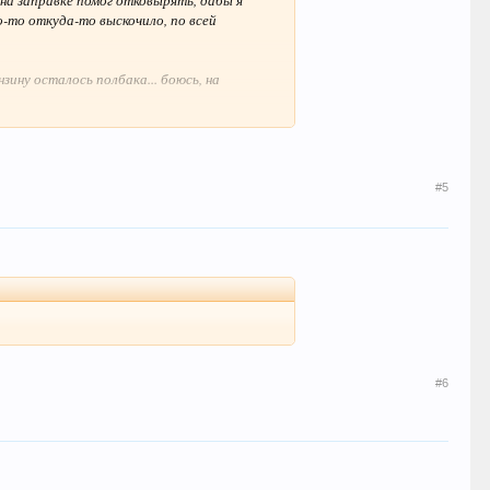
на заправке помог отковырять, дабы я
то-то откуда-то выскочило, по всей
нзину осталось полбака... боюсь, на
у знакомому пивом/коньяком/чаем/мясом
#5
#6