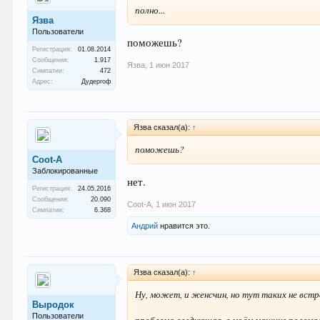
полно...
Язва
Пользователи
поможешь?
Регистрация:
01.08.2014
Сообщения:
1.917
Язва
,
1 июн 2017
Симпатии:
472
Адрес:
Дудергоф
Язва сказал(а):
↑
поможешь?
Coot-A
Заблокированные
нет.
Регистрация:
24.05.2016
Сообщения:
20.090
Coot-A
,
1 июн 2017
Симпатии:
6.368
Андрий
нравится это.
Язва сказал(а):
↑
Ну, может, и женсчин, но тут таких не встре
Выродок
Пользователи