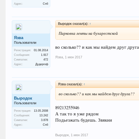
Адрес:
Спб
Выродок сказал(а):
↑
Парковка ленты на бухарестской
Язва
Пользователи
во сколько?? и как мы найдем друг друг
Регистрация:
01.08.2014
Сообщения:
1.917
Язва
,
1 июн 2017
Симпатии:
472
Адрес:
Дудергоф
Язва сказал(а):
↑
во сколько?? и как мы найдем друг друга??
Выродок
Пользователи
89213255946
Регистрация:
13.05.2008
А так то я уже рядом
Сообщения:
13.242
Подьезжать будешь. Звякни
Симпатии:
3.878
Адрес:
Спб
Выродок
,
1 июн 2017