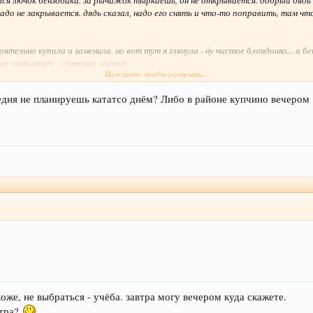
ся лючок бензобака. за рычажок тыркаешь, он не открывается. добрый дядь 
надо не закрывается. дядь сказал, надо его снять и что-то поправить, там ч
ятельно купила и заменила. но вот тут я глянула - ну чистое блондинко... а бе
 закрыться... стремно, короче.
Нажмите, чтобы раскрыть...
ому попало за такую фигню денег платить. куды приятней практически старом
седня не планируешь кататсо днём? Либо в районе купчино вечером
оже, не выбраться - учёба. завтра могу вечером куда скажете.
отра?