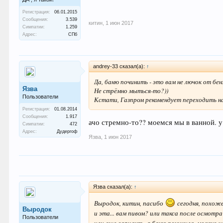
Регистрация:
06.01.2015
Сообщения:
3.539
китин
,
1 июн 2017
Симпатии:
1.259
Адрес:
СПб
andrey-33 сказал(а):
↑
Да, баню починить - это вам не лючок от бен
Язва
Не стрёмно мыться-то?))
Пользователи
Кстати, Газпром рекомендует переходить на 
Регистрация:
01.08.2014
Сообщения:
1.917
ачо стремно-то?? моемся мы в ванной. у н
Симпатии:
472
Адрес:
Дудергоф
Язва
,
1 июн 2017
Язва сказал(а):
↑
Выродок, китин, пасибо
сегодня, похоже
Выродок
и эта... вам пивом? или такса после осмотр
Пользователи
или еще вариант - я баню починила, можно