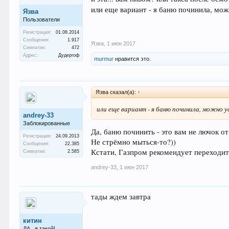
или еще вариант - я баню починила, мо
Язва
Пользователи
Регистрация:
01.08.2014
Сообщения:
1.917
Язва
,
1 июн 2017
Симпатии:
472
Адрес:
Дудергоф
murmur
нравится это.
Язва сказал(а):
↑
или еще вариант - я баню починила, можно
andrey-33
Заблокированные
Да, баню починить - это вам не лючок от
Регистрация:
24.09.2013
Не стрёмно мыться-то?))
Сообщения:
22.385
Кстати, Газпром рекомендует переходить
Симпатии:
2.585
andrey-33
,
1 июн 2017
тады ждем завтра
китин
ДА , я такой!