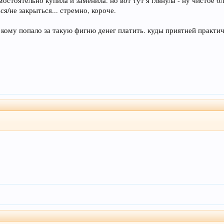
остоятельно купила и заменила. но вот тут я глянула - ну чистое бл
я/не закрыться... стремно, короче.
ит кому попало за такую фигню денег платить. куды приятней прак