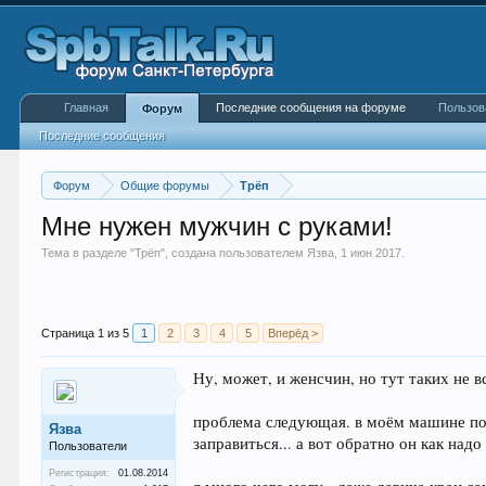
Главная
Последние сообщения на форуме
Пользов
Форум
Последние сообщения
Форум
Общие форумы
Трёп
Мне нужен мужчин с руками!
Тема в разделе "
Трёп
", создана пользователем
Язва
,
1 июн 2017
.
Страница 1 из 5
1
2
3
4
5
Вперёд >
Ну, может, и женсчин, но тут таких не вс
проблема следующая. в моём машине пол
Язва
заправиться... а вот обратно он как надо
Пользователи
Регистрация:
01.08.2014