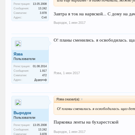
Регистрация:
13.05.2008
Сообщения:
13.242
Завтра я ток на нарвской... С дому на да
Симпатии:
3.878
Адрес:
Спб
Выродок
,
1 июн 2017
О! планы сменились. я освободилась. щаз
Язва
Пользователи
Регистрация:
01.08.2014
Сообщения:
1.917
Язва
,
1 июн 2017
Симпатии:
472
Адрес:
Дудергоф
Язва сказал(а):
↑
О! планы сменились. я освободилась. щаз де
Выродок
Пользователи
Парковка ленты на бухарестской
Регистрация:
13.05.2008
Сообщения:
13.242
Выродок
,
1 июн 2017
Симпатии:
3.878