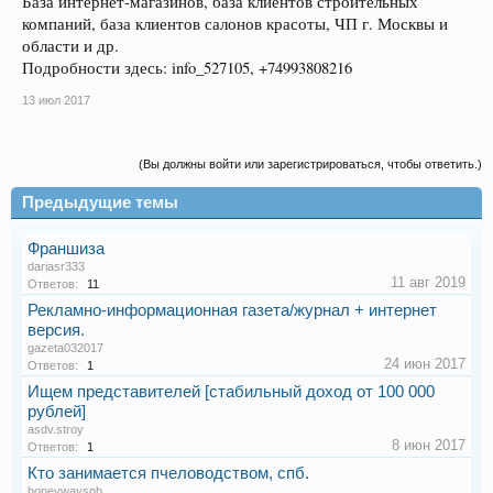
База интернет-магазинов, база клиентов строительных
компаний, база клиентов салонов красоты, ЧП г. Москвы и
области и др.
Подробности здесь: info_527105, +74993808216
13 июл 2017
(Вы должны войти или зарегистрироваться, чтобы ответить.)
Предыдущие темы
Франшиза
dariasr333
11 авг 2019
Ответов:
11
Рекламно-информационная газета/журнал + интернет
версия.
gazeta032017
24 июн 2017
Ответов:
1
Ищем представителей [стабильный доход от 100 000
рублей]
asdv.stroy
8 июн 2017
Ответов:
1
Кто занимается пчеловодством, спб.
honeywayspb