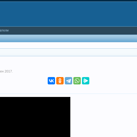
атели
сен 2017
.