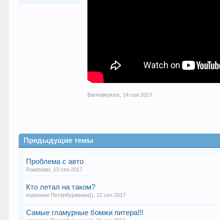
Barmaleykins
,
14 сен 2017
Предыдущие темы
Проблема с авто
Roadslaer
,
13 сен 2017
Кто летал на таком?
коренная Петербурженка))
,
12 сен 2017
Самые гламурные бомжи питера!!!