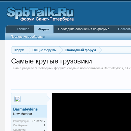
Главная
Последние сообщения на форуме
Пользов
Форум
Последние сообщения
Форум
Общие форумы
Свободный форум
Самые крутые грузовики
Тема в разделе "
Свободный форум
", создана пользователем
Barmaleykins
,
14 
Barmaleykins
New Member
Регистрация:
07.09.2017
Сообщения:
2
Симпатии:
0