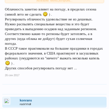
Нажмите, чтобы раскрыть...
управленцы погодой переезжают в другой регион и там
устраивают хорошую погоду. Что думают об этом челеки
Облачность заметно влияет на погоду, в пределах сезона
петровгородского форума?
(зимой лето не сделать
) .
Регулировать облачность удовольствие не из дешевых.
Нужно распылять специальные вещества и это будет
приводить к выпадению осадков над заданным регионом.
Соответственно какие-то регионы будет затоплять, а в
других (куда облака не дойдут) будет сухая солнечная
погода.
В СССР такое практиковали на большие праздники в городах
федерального значения, в США практикуют в засушливых
районах (умудряются из "ничего" выжать несколько капель
) .
Других способов регулировать погоду нет ...
26 сен 2017
konrans
rock'n'roll