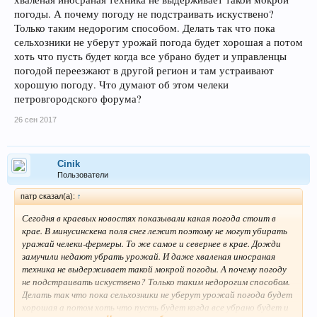
погоды. А почему погоду не подстраивать искуствено?
Только таким недорогим способом. Делать так что пока
сельхозники не уберут урожай погода будет хорошая а потом
хоть что пусть будет когда все убрано будет и управленцы
погодой переезжают в другой регион и там устраивают
хорошую погоду. Что думают об этом челеки
петровгородского форума?
26 сен 2017
Cinik
Пользователи
патр сказал(а):
↑
Сегодня в краевых новостях показывали какая погода стоит в
крае. В минусинскена поля снег лежит поэтому не могут убирать
уражай челеки-фермеры. То же самое и севернее в крае. Дожди
замучили недают убрать урожай. И даже хваленая иносраная
техника не выдерживает такой мокрой погоды. А почему погоду
не подстраивать искуствено? Только таким недорогим способом.
Делать так что пока сельхозники не уберут урожай погода будет
хорошая а потом хоть что пусть будет когда все убрано будет и