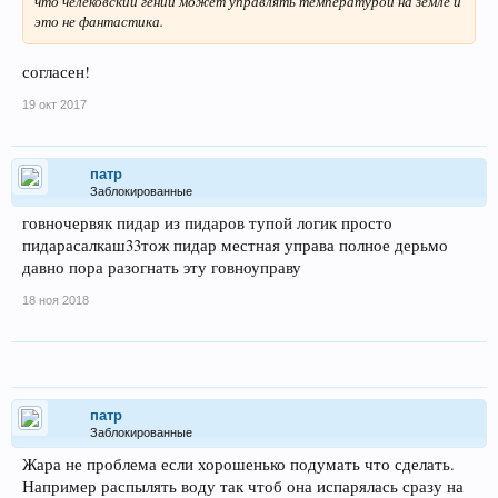
что челековский гений может управлять температурой на земле и
это не фантастика.
согласен!
19 окт 2017
патр
Заблокированные
говночервяк пидар из пидаров тупой логик просто
пидарасалкаш33тож пидар местная управа полное дерьмо
давно пора разогнать эту говноуправу
18 ноя 2018
патр
Заблокированные
Жара не проблема если хорошенько подумать что сделать.
Например распылять воду так чтоб она испарялась сразу на