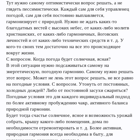
Тут нужно самому оптимистически вопрос решать, а не
глядеть пессимистически. Каждый сам для себя управленец
погодой, сам для себя постоянно выплавляется,
гармонизирует с природой. Нужно не ждать каких-то
благодатных вестей с высоких небес, от каких-либо молитв
христианских, от каких-либо гармоничных, йоговских
личностей и от каких-либо технических средств и т. д. У
кого-то своих тем достаточно на все это происходящее
вокруг жизни.
С вопросом. Когда погода будет солнечная, ясная?
В этой ситуации нужно подсаживаться самому на
энергетическую, погодную гармонию. Самому нужно решать
этот вопрос. Может не лень этот вопрос решать, не все равно
на погодные условия. С вопросом. Утонуть от постоянных,
холодных дождей? Либо от постоянной засухи сжариться?
Погодные условия это для каждого индивидуальный подход
по более активному пробуждению чакр, активного баланса
природной гармонии.
Будет тогда счастье солнечное, ясное и возможность урожай
собрать, крышу какого-либо помещения, дома по
необходимости отремонтировать и т. д. Более активная,
природная гармония всегда необходима в быту, для