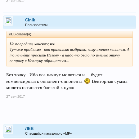
27 сен 2017
Cinik
Пользователи
ЛEB сказал(а):
↑
Не повредит, конечно; но!
Тут же проблема - как правильно выбрать, кому именно молится. А
то начнёте просить Иегову - а надо-то было по именно этому
вопросу к Нептуну обращаться...
Без толку . Ибо все начнут молиться и ... будут
компенсировать оппонент-оппонента
Векторная сумма
молитв останется близкой к нулю .
27 сен 2017
ЛEB
Спасшийся пассажир с «МР»