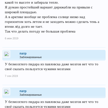
какой то высоте и забирала тепло.
Я думаю простейший вариант дирижабли на привызи с
широкой площадью.
А в арктике вообще не проблема солнце низко над
горизонтом хоть летом и не заходить можно сделать тень а
втени лёд долго не тает.
Так что делать погоду не большая проблема
6 июн 2019
патр
Заблокированные
У безмозглого пидара из павловска даже мозгов нет что то
своё сказать пользуется чужими мозгами
7 сен 2019
патр
Заблокированные
У безмозглого пидара из павловска даже мозгов нет что то
своё сказать пользуется чужими мозгами