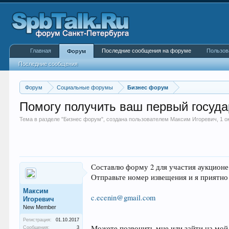
Главная
Последние сообщения на форуме
Пользов
Форум
Последние сообщения
Форум
Социальные форумы
Бизнес форум
Помогу получить ваш первый госуда
Тема в разделе "
Бизнес форум
", создана пользователем
Максим Игоревич
,
1 о
Составлю форму 2 для участия аукционе 
Отправьте номер извещения и я приятно
Максим
c.ecenin@gmail.com
Игоревич
New Member
Регистрация:
01.10.2017
Можете позвонить мне или зайти на мой
Сообщения:
3