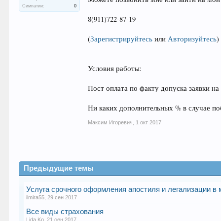
Симпатии:
0
8(911)722-87-19
(
Зарегистрируйтесь
или
Авторизуйтесь
)
Условия работы:
Пост оплата по факту допуска заявки на
Ни каких дополнительных % в случае по
Максим Игоревич
,
1 окт 2017
Предыдущие темы
Услуга срочного оформления апостиля и легализации в 
ilmira55
,
29 сен 2017
Все виды страхования
Lida Ko
,
21 сен 2017