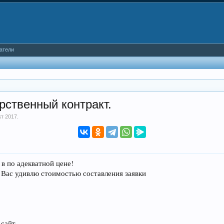
атели
рственный контракт.
кт 2017
.
в по адекватной цене!
 Вас удивлю стоимостью составления заявки
 сайт