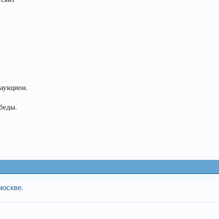
 аукцион.
беды.
москве.