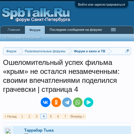
Войти или зарегистрироваться
Главная
Последние сообщения на форуме
Форум
Последние сообщения
Форум
Развлекательные форумы
Форум о кино и ТВ
Ошеломительный успех фильма
«крым» не остался незамеченным:
своими впечатлениями поделился
грачевски | страница 4
< Назад
1
2
3
4
5
6
7
Вперёд >
Таррабар Тыка