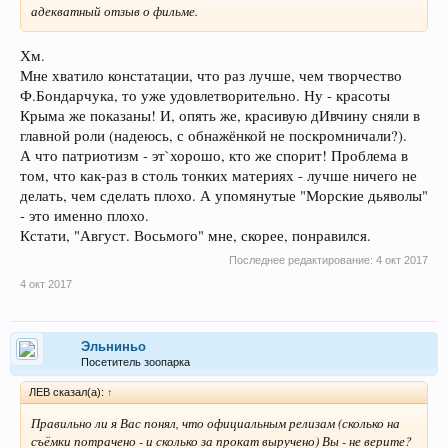
адекватный отзыв о фильме.
Хм.
Мне хватило констатации, что раз лучше, чем творчество
Ф.Бондарчука, то уже удовлетворительно. Ну - красоты
Крыма же показаны! И, опять же, красивую дИвчину сняли в
главной роли (надеюсь, с обнажёнкой не поскромничали?).
А что патриотизм - эт`хорошо, кто же спорит! Проблема в
том, что как-раз в столь тонких материях - лучше ничего не
делать, чем сделать плохо. А упомянутые "Морские дьяволы"
- это именно плохо.
Кстати, "Август. Восьмого" мне, скорее, понравился.
Последнее редактирование:
4 окт 2017
4 окт 2017
Эльниньо
Посетитель зоопарка
ЛEB сказал(а):
↑
Правильно ли я Вас понял, что официальным релизам (сколько на
съёмки потрачено - и сколько за прокат выручено) Вы - не верите?