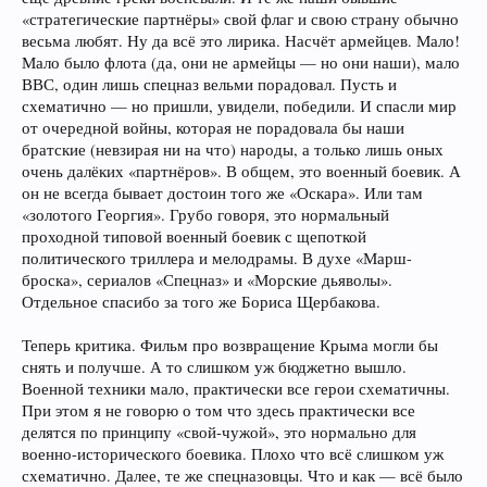
«стратегические партнёры» свой флаг и свою страну обычно
весьма любят. Ну да всё это лирика. Насчёт армейцев. Мало!
Мало было флота (да, они не армейцы — но они наши), мало
ВВС, один лишь спецназ вельми порадовал. Пусть и
схематично — но пришли, увидели, победили. И спасли мир
от очередной войны, которая не порадовала бы наши
братские (невзирая ни на что) народы, а только лишь оных
очень далёких «партнёров». В общем, это военный боевик. А
он не всегда бывает достоин того же «Оскара». Или там
«золотого Георгия». Грубо говоря, это нормальный
проходной типовой военный боевик с щепоткой
политического триллера и мелодрамы. В духе «Марш-
броска», сериалов «Спецназ» и «Морские дьяволы».
Отдельное спасибо за того же Бориса Щербакова.
Теперь критика. Фильм про возвращение Крыма могли бы
снять и получше. А то слишком уж бюджетно вышло.
Военной техники мало, практически все герои схематичны.
При этом я не говорю о том что здесь практически все
делятся по принципу «свой-чужой», это нормально для
военно-исторического боевика. Плохо что всё слишком уж
схематично. Далее, те же спецназовцы. Что и как — всё было