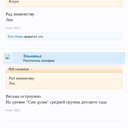
Клоун
Рад знакомству.
Лев.
4 окт 2017
Тетя Нюра
нравится это.
Эльниньо
Посетитель зоопарка
ЛEB сказал(а):
↑
Рад знакомству.
Лев.
Весьма остроумно.
На уровне "Сам дулак" средней группы детского сада
4 окт 2017