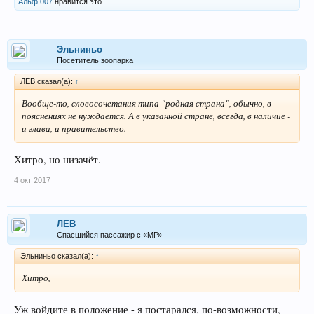
Альф 007
нравится это.
Эльниньо
Посетитель зоопарка
ЛEB сказал(а):
↑
Вообще-то, словосочетания типа "родная страна", обычно, в
пояснениях не нуждается. А в указанной стране, всегда, в наличие -
и глава, и правительство.
Хитро, но низачёт.
4 окт 2017
ЛEB
Спасшийся пассажир с «МР»
Эльниньо сказал(а):
↑
Хитро,
Уж войдите в положение - я постарался, по-возможности,