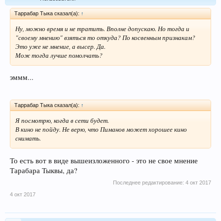
Таррабар Тыка сказал(а):
↑
Ну, можно время и не тратить. Вполне допускаю. Но тогда и
"своему мнению" взяться то откуда? По косвенным признакам?
Это уже не мнение, а высер. Да.
Мож тогда лучше помолчать?
эммм...
Таррабар Тыка сказал(а):
↑
Я посмотрю, когда в сети будет.
В кино не пойду. Не верю, что Пиманов может хорошее кино
снимать.
То есть вот в виде вышеизложенного - это не свое мнение
Тарабара Тыквы, да?
Последнее редактирование:
4 окт 2017
4 окт 2017