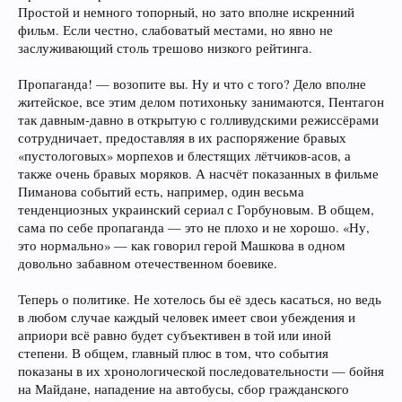
Простой и немного топорный, но зато вполне искренний
фильм. Если честно, слабоватый местами, но явно не
заслуживающий столь трешово низкого рейтинга.
Пропаганда! — возопите вы. Ну и что с того? Дело вполне
житейское, все этим делом потихоньку занимаются, Пентагон
так давным-давно в открытую с голливудскими режиссёрами
сотрудничает, предоставляя в их распоряжение бравых
«пустологовых» морпехов и блестящих лётчиков-асов, а
также очень бравых моряков. А насчёт показанных в фильме
Пиманова событий есть, например, один весьма
тенденциозных украинский сериал с Горбуновым. В общем,
сама по себе пропаганда — это не плохо и не хорошо. «Ну,
это нормально» — как говорил герой Машкова в одном
довольно забавном отечественном боевике.
Теперь о политике. Не хотелось бы её здесь касаться, но ведь
в любом случае каждый человек имеет свои убеждения и
априори всё равно будет субъективен в той или иной
степени. В общем, главный плюс в том, что события
показаны в их хронологической последовательности — бойня
на Майдане, нападение на автобусы, сбор гражданского