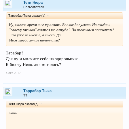
Тетя Нюра
Пользователи
Таррабар Тыка сказал(а):
↑
Ну, можно время и не тратить. Вполне допускаю. Но тогда и
"своему мнению" взяться то откуда? По косвенным признакам?
Это уже не мнение, а высер. Да.
Мож тогда лучше помолчать?
Тарабар?
Дак ну и молчите себе на здоровьичко.
К бюсту Николая смотались?
4 окт 2017
Таррабар Тыка
ТТ
Тетя Нюра сказал(а):
↑
эммм...