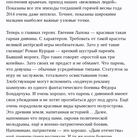
ополчения крымчан, приход наших «вежливых людей».
Показаны все эти эпизоды тогдашней горячей весны года
2014 очень даже неплохо. Точнее, показаны широкими
мазками наиболее важные узловые точки.
Теперь о главных героях. Евгения Лапова — красивая такая
гарная дивчина. С характером. Требовать от такой красоты
великой актёрской игры необязательно. Зато у неё такие
глазищи! Роман Курцын — крепкий шустрый паренёк.
Бывший морпех. Про таких говорят «простой как три
копейки». Зато своих не предаст и не обманет. Что парень,
что девушка — обычные усреднённые типажи. Статуэток за
игру не заслужили, тотального освистывания тоже.
Злобствующие могут вспомнить «ходячую рекламу
шампуня» из одного фантастического боевика Фёдора
Бондарчука. И очень хорошо, что парень с дивчиной имеют
свои убеждения и не хотят прогибаться друг под друга. Ещё
очень порадовали красивые виды крымского полуострова.
Это древняя земля, напитанная историей… Далее,
напоминаю что перед нами, окромя политической
мелодрамы, ещё и военно-патриотический боевик.
Напоминаю, патриотизм — это хорошо. «Дым отечества»
ещё древние греки воспевали. И те же наши бывшие