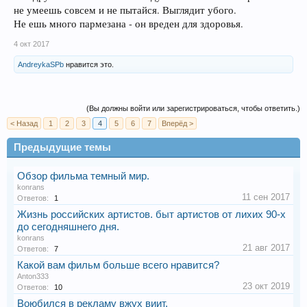
не умеешь совсем и не пытайся. Выглядит убого.
Не ешь много пармезана - он вреден для здоровья.
4 окт 2017
AndreykaSPb
нравится это.
(Вы должны войти или зарегистрироваться, чтобы ответить.)
< Назад
1
2
3
4
5
6
7
Вперёд >
Предыдущие темы
Обзор фильма темный мир.
konrans
11 сен 2017
Ответов:
1
Жизнь российских артистов. быт артистов от лихих 90-x
до сегодняшнего дня.
konrans
21 авг 2017
Ответов:
7
Какой вам фильм больше всего нравится?
Anton333
23 окт 2019
Ответов:
10
Воюбился в рекламу вжух виит.