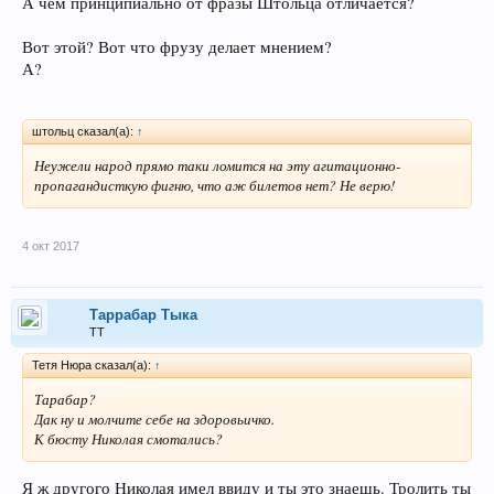
А чем принципиально от фразы Штольца отличается?
Вот этой? Вот что фрузу делает мнением?
А?
штольц сказал(а):
↑
Неужели народ прямо таки ломится на эту агитационно-
пропагандисткую фигню, что аж билетов нет? Не верю!
4 окт 2017
Таррабар Тыка
ТТ
Тетя Нюра сказал(а):
↑
Тарабар?
Дак ну и молчите себе на здоровьичко.
К бюсту Николая смотались?
Я ж другого Николая имел ввиду и ты это знаешь. Тролить ты