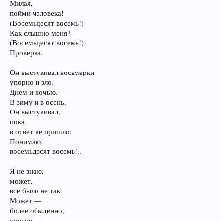
Милая,
пойми человека!
(Восемьдесят восемь!)
Как слышно меня?
(Восемьдесят восемь!)
Проверка.
Он выстукивал восьмерки
упорно и зло.
Днем и ночью.
В зиму и в осень.
Он выстукивал,
пока
в ответ не пришло:
Понимаю,
восемьдесят восемь!..
Я не знаю,
может,
все было не так.
Может —
более обыденно,
пресно…