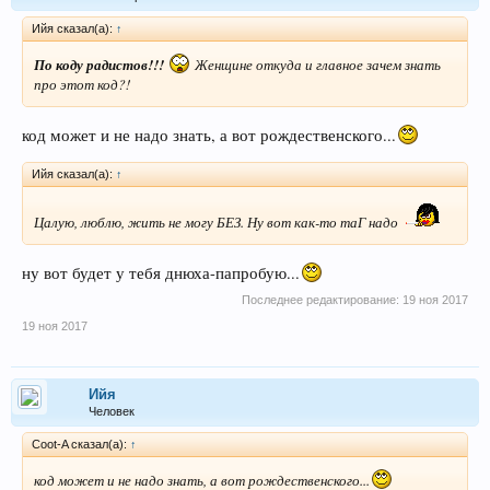
Ийя сказал(а):
↑
По коду радистов!!!
Женщине откуда и главное зачем знать
про этот код?!
код может и не надо знать, а вот рождественского...
Ийя сказал(а):
↑
Цалую, люблю, жить не могу БЕЗ.
Ну вот как-то таГ надо
ну вот будет у тебя днюха-папробую...
Последнее редактирование:
19 ноя 2017
19 ноя 2017
Ийя
Человек
Coot-A сказал(а):
↑
код может и не надо знать, а вот рождественского...