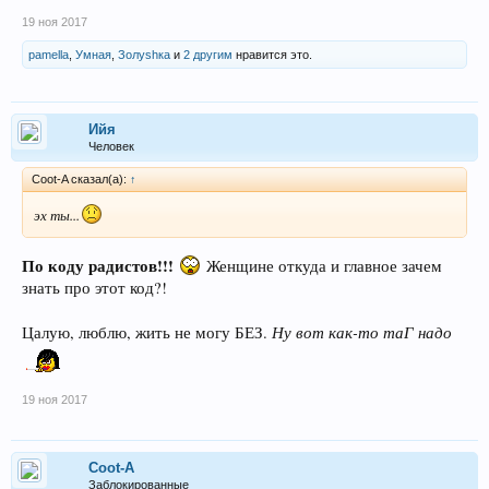
19 ноя 2017
pamella
,
Умная
,
Золуshка
и
2 другим
нравится это.
Ийя
Человек
Coot-A сказал(а):
↑
эх ты...
По коду радистов!!!
Женщине откуда и главное зачем
знать про этот код?!
Ну вот как-то таГ надо
Цалую, люблю, жить не могу БЕЗ.
19 ноя 2017
Coot-A
Заблокированные