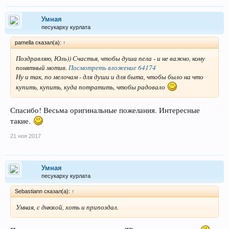
Умная
песукарху курлата
pamella сказал(а):
↑
Поздравляю, Юль)) Счастья, чтобы душа пела - и не важно, кому
понятный мотив.
Посмотреть вложение 64174
Ну и так, по мелочам - для души и для быта, чтобы было на что
купить, купить, куда потратить, чтобы радовало
Спасибо! Весьма оригинальные пожелания. Интересные
такие.
21 ноя 2017
Умная
песукарху курлата
Sebastiann сказал(а):
↑
Умная, с днюхой, хоть и припоздал.