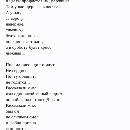
и цветы продаются на Дзержинке.
Там у вас -деревья в листве…
А у нас,-
за версту,
наверное,
слышно,-
будто кожа новая,
поскрипывает наст,
а в субботу будет кросс
лыжный…
Письма очень долго идут.
Не сердись.
Почту обвинять
не годится…
Рассказали мне:
жил один влюбленный радист
до войны на острове Диксон.
Рассказали мне:
был он
не слишком смел
и любви привык
сторониться.