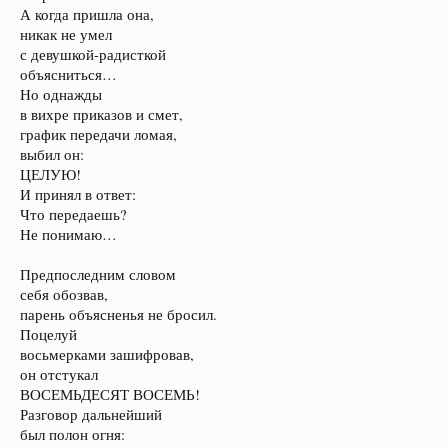
А когда пришла она,
никак не умел
с девушкой-радисткой
объясниться…
Но однажды
в вихре приказов и смет,
график передачи ломая,
выбил он:
ЦЕЛУЮ!
И принял в ответ:
Что передаешь?
Не понимаю…
Предпоследним словом
себя обозвав,
парень объясненья не бросил.
Поцелуй
восьмерками зашифровав,
он отстукал
ВОСЕМЬДЕСЯТ ВОСЕМЬ!
Разговор дальнейший
был полон огня: