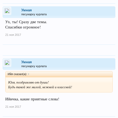
Умная
песукарху курлата
Ух, ты! Сразу две темы.
Спасибки огромное!
21 ноя 2017
Умная
песукарху курлата
Ийя сказал(а):
↑
Юля, поздравляю от души!
Будь такой же милой, нежной и классной!
Ийичка, какие приятные слова!
21 ноя 2017