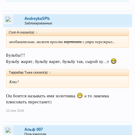
AndreykaSPb
Заблокированные
Coot-A сказал(а):
↑
необязательно. может просто
картошки
с утра пережрал...
Бульбы!!!
Бульбу жарят, бульбу варят, бульбу так, сырой ху...т
Таррабар Тыка сказал(а):
↑
Кто?
Он боится называть имя золотника
а то лакомка
плюсовать перестанет)
10 янв 2018
Альф 007
Пользователи