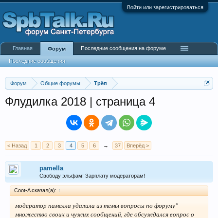
Войти или зарегистрироваться
Главная
Последние сообщения на форуме
Форум
Последние сообщения
Форум
Общие форумы
Трёп
Флудилка 2018 | страница 4
< Назад
1
2
3
4
5
6
→
37
Вперёд >
pamella
Свободу эльфам! Зарплату модераторам!
Coot-A сказал(а):
↑
модератор памелла удалила из темы вопросы по форуму"
множество своих и чужих сообщений, где обсуждался вопрос о