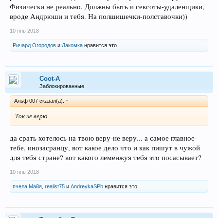
Физически не реально. Должны быть и сексоты-удаленщики,
вроде Андрюши и тебя. На полшишечки-полставочки))
10 янв 2018
Ричард Огородов
и
Лакомка
нравится это.
Coot-A
Заблокированные
Альф 007 сказал(а):
↑
Ток не верю
да срать хотелось на твою веру-не веру... а самое главное-
тебе, инозасранцу, вот какое дело что и как пишут в чужой
для тебя стране? вот какого леменжуя тебя это посасывает?
10 янв 2018
пчела Майя
,
realist75
и
AndreykaSPb
нравится это.