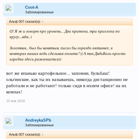
Coot-A
Заблокированные
Альф 007 сказал(а):
↑
О! Я ж и говорю про уровень... Два притопа, три прихлопа по
кругу...мда..)
Золотник.. был бы нанятым, писал бы гораздо активнее, в
конторах ваших ведь сдельная оплата?)) А так ДядьКоль просто
изредка здесь развлекается))
вот же ипанько картофельное... запомни, бульбаш!
ольгинские, как ты их называешь, никогда дистанционно не
работали и не работают! только сидя в ихнем офисе! на их
компах!
10 янв 2018
AndreykaSPb
Заблокированные
Альф 007 сказал(а):
↑