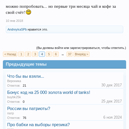
можно попробовать... но первые три месяца чай и кофе за
свой счёт!
10 янв 2018
AndreykaSPb
нравится это.
(Вы должны войти или зарегистрироваться, чтобы ответить.)
< Назад
1
2
3
4
5
6
→
37
Вперёд >
Предыдущие темы
Что бы вы взяли...
Веpоника
30 дек 2017
Ответов:
21
Бонус код на 25 000 золота world of tanks!
buybk25k
25 дек 2017
Ответов:
0
России вы патриоты?
патр
6 ноя 2024
Ответов:
76
Про бабки на выборы презика?