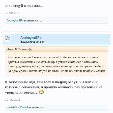
так песдуй в ольгино...
10 янв 2018
AndreykaSPb
нравится это.
AndreykaSPb
Заблокированные
Альф 007 сказал(а):
↑
Так скоко в вашей конторе платят? Я бы тоже может пошел,
срать в комментах и гнать волну я умею). Надо же поднимать
планку, уроненную андрюшами ниже плинтуса, а то прям стыдно)
За примером и идти никуда не надо - хотя бы этот твой коммент))
К золотникам иди, там всех в подряд берут, и аленей, и
котиков с собачками, и прочую живность без претензий на
уровень интеллекта
10 янв 2018
realist75
и
Coot-A
нравится это.