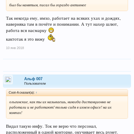
был бы нанятым, писал бы гораздо активнее
Так некогда ему, имхо, работает на всяких ухах и дождях,
наверняка там в почёте и понимании. А тут нахер шлют,
работа вся насмарку
кактотак я это вижу
10 янв 2018
Альф 007
Пользователи
Coot-A сказал(а):
↑
ольгинские, как ты их называешь, никогда дистанционно не
работали и не работают! только сидя в ихнем офисе! на их
компах!
Видал такую инфу. Ток не верю что персонал,
расположенный в одной конторке, окучивает весь рунет.