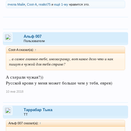
пчела Майя
,
Coot-A
,
realist75
и
ещё 1-му
нравится это.
Альф 007
Пользователи
Coot-A сказал(а):
↑
.. а самое главное-тебе, инозасранцу, вот какое дело что и как
пишут в чужой для тебя стране?
А схерали чужая?))
Русской крови у меня может больше чем у тебя, еврея)
10 янв 2018
Таррабар Тыка
ТТ
Альф 007 сказал(а):
↑