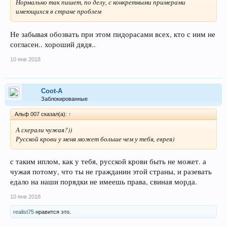
Нормально так пишет, по делу, с конкретными примерами
имеющихся в стране проблем
Не забывая обозвать при этом пидорасами всех, кто с ним не
согласен.. хороший дядя..
10 янв 2018
Coot-A
Заблокированные
Альф 007 сказал(а):
↑
А схерали чужая?))
Русской крови у меня может больше чем у тебя, еврея)
с таким иплом, как у тебя, русской крови быть не может. а
чужая потому, что ты не гражданин этой страны, и разевать
едало на наши порядки не имеешь права, свиная морда.
10 янв 2018
realist75
нравится это.