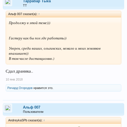
Таррабар Тыка
ТТ
Альф 007 сказал(а):
↑
Продолжу в этой теме)))
Гастеру как бы пох где работать))
Уверен, среди ваших, ольгинских, немало и моих земляков
впахивает))
В том числе дистанционно.)
Сдал драника..
10 янв 2018
Ричард Огородов
нравится это.
Альф 007
Пользователи
AndreykaSPb сказал(а):
↑