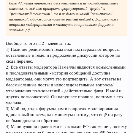
бане 47. явная причина-её бессмысленные и непоследовательные
ответы, но всё это прикрыто формулировкой "флуда" и
"религиозной тематики". там не было никакой "религиозной
тематики", обсуждался лишь её разный подход к форумчанам в
вопросах модерирования и манипуляция правилами форума и
законами рф.
Вообще-то это п.12 - клевета, т.к.
1) Наличие религиозной тематики подтверждают вопросы
оставленные в теме, и продолжение дискуссии которое ты
сюда перенес.
2) Все ответы модератора Памеллы являются осмысленными
и последовательными - история сообщений доступна
модераторам, они могут это подтвердить. А вот ответы на
бессмысленные посты и непоследовательные вопросы/
утверждения пользователей - действительно флуд. И мой и
других пользователей. Он нарушает правила, поэтому я его
удалила.
3) Мой подход к форумчанам в вопросах модерирования
одинаковый ко всем, как минимум потому, что ещё ни разу
не было доказано обратное.
4) Манипуляции правилами и законами РФ так же нет, потому
что мы ни кого не баним за нарушения законов РФ без суда и