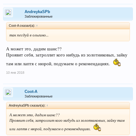
AndreykaSPb
Заблокированные
Coot-A сказал(а):
↑
так песдуй в ольгино...
А может это, дадим шанс??
Проявит себя, затроллит кого нибудь из золотниковых, зайку
там или лаптя с нюрой, подумаем о рекомендациях.
10 янв 2018
Coot-A
Заблокированные
AndreykaSPb сказал(а):
↑
А может это, дадим шанс??
Проявит себя, затроллит кого нибудь из золотниковых, зайку там
или лаптя с нюрой, подумаем о рекомендациях.