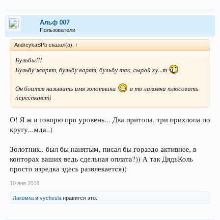
Альф 007
Пользователи
AndreykaSPb сказал(а):
↑
Бульбы!!!
Бульбу жарят, бульбу варят, бульбу так, сырой ху...т
Он боится называть имя золотника
а то лакомка плюсовать
перестанет)
О! Я ж и говорю про уровень... Два притопа, три прихлопа по
кругу...мда..)
Золотник.. был бы нанятым, писал бы гораздо активнее, в
конторах ваших ведь сдельная оплата?)) А так ДядьКоль
просто изредка здесь развлекается))
10 янв 2018
Лакомка
и
vychesla
нравится это.