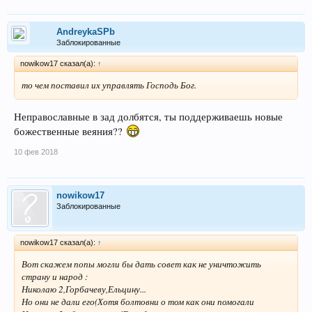
Кто знает историю России высказывайтесь.
AndreykaSPb
Заблокированные
nowikow17 сказал(а):
↑
то чем поставил их управлять Господь Бог.
Неправославные в зад долбятся, ты поддерживаешь новые
божественные веяния??
10 фев 2018
nowikow17
Заблокированные
nowikow17 сказал(а):
↑
Вот скажем попы могли бы дать совет как не уничтожить
страну и народ :
Николаю 2,Горбачеву,Ельцину...
Но они не дали его(Хотя болтовни о том как они помогали