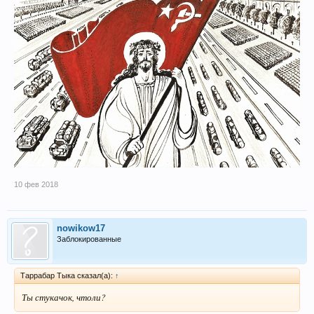
10 фев 2018
nowikow17
Заблокированные
Таррабар Тыка сказал(а):
↑
Ты стукачок, чтоли?