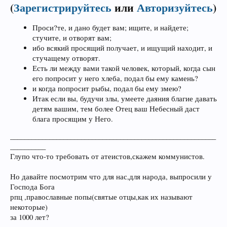
(
Зарегистрируйтесь
или
Авторизуйтесь
)
Проси?те, и дано будет вам; ищите, и найдете;
стучите, и отворят вам;
ибо всякий просящий получает, и ищущий находит, и
стучащему отворят.
Есть ли между вами такой человек, который, когда сын
его попросит у него хлеба, подал бы ему камень?
и когда попросит рыбы, подал бы ему змею?
Итак если вы, будучи злы, умеете даяния благие давать
детям вашим, тем более Отец ваш Небесный даст
блага просящим у Него.
__________________________________________________________
__________
Глупо что-то требовать от атеистов,скажем коммунистов.
Но давайте посмотрим что для нас,для народа, выпросили у
Господа Бога
рпц ,православные попы(святые отцы,как их называют
некоторые)
за 1000 лет?