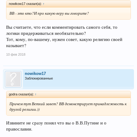
nowikow17 сказал(а):
↑
ВВ - это кто?И про какую веру вы говорите?
Вы считаете, что если комментировать самого себя, то
логики придерживаться необязательно?
Тот, кому, по-вашему, нужен совет, какую религию своей
называет?
10 фев 2018
nowikow17
Заблокированные
godra сказал(а):
↑
Причем тут Ветхий завет? ВВ демонстрирует принадлежность к
другой религии.))
Извините не сразу понял что вы о В.В.Путине и о
православии.