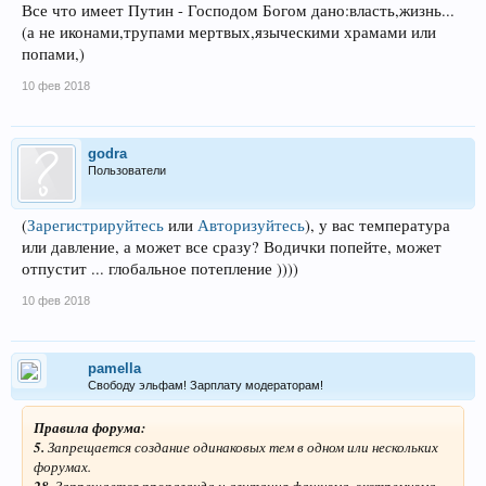
Все что имеет Путин - Господом Богом дано:власть,жизнь...
(а не иконами,трупами мертвых,языческими храмами или
попами,)
10 фев 2018
godra
Пользователи
(
Зарегистрируйтесь
или
Авторизуйтесь
)
, у вас температура
или давление, а может все сразу? Водички попейте, может
отпустит ... глобальное потепление ))))
10 фев 2018
pamella
Свободу эльфам! Зарплату модераторам!
Правила форума:
5.
Запрещается создание одинаковых тем в одном или нескольких
форумах.
28.
Запрещается пропаганда и агитация фашизма, экстремизма,