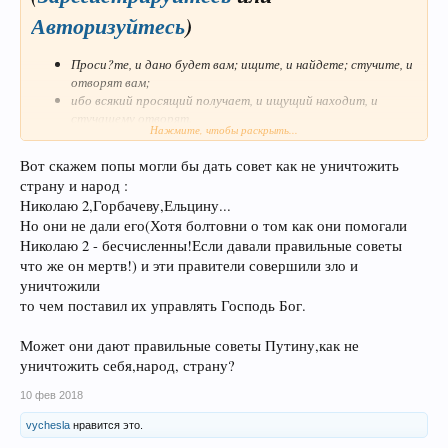
Авторизуйтесь
)
Проси?те, и дано будет вам; ищите, и найдете; стучите, и
отворят вам;
ибо всякий просящий получает, и ищущий находит, и
стучащему отворят.
Нажмите, чтобы раскрыть...
Есть ли между вами такой человек, который, когда сын его
попросит у него хлеба, подал бы ему камень?
Вот скажем попы могли бы дать совет как не уничтожить
и когда попросит рыбы, подал бы ему змею?
страну и народ :
Итак если вы, будучи злы, умеете даяния благие давать
Николаю 2,Горбачеву,Ельцину...
детям вашим, тем более Отец ваш Небесный даст блага
Но они не дали его(Хотя болтовни о том как они помогали
просящим у Него.
Николаю 2 - бесчисленны!Если давали правильные советы
_______________________________________________________
что же он мертв!) и эти правители совершили зло и
_____________
уничтожили
Глупо что-то требовать от атеистов,скажем коммунистов.
то чем поставил их управлять Господь Бог.
Но давайте посмотрим что для нас,для народа, выпросили у
Может они дают правильные советы Путину,как не
Господа Бога
уничтожить себя,народ, страну?
рпц ,православные попы(святые отцы,как их называют
некоторые)
10 фев 2018
за 1000 лет?
vychesla
нравится это.