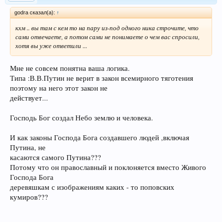
godra сказал(а):
↑
кхм .. вы там с кем то на пару из-под одного ника строчите, что
сами отвечаете, а потом сами не понимаете о чем вас спросили,
хотя вы уже ответили ...
Мне не совсем понятна ваша логика.
Типа :В.В.Путин не верит в закон всемирного тяготения
поэтому на него этот закон не
действует...
Господь Бог создал Небо землю и человека.
И как законы Господа Бога создавшего людей ,включая
Путина, не
касаются самого Путина???
Потому что он православный и поклоняется вместо Живого
Господа Бога
деревяшкам с изображениям каких - то поповских
кумиров???