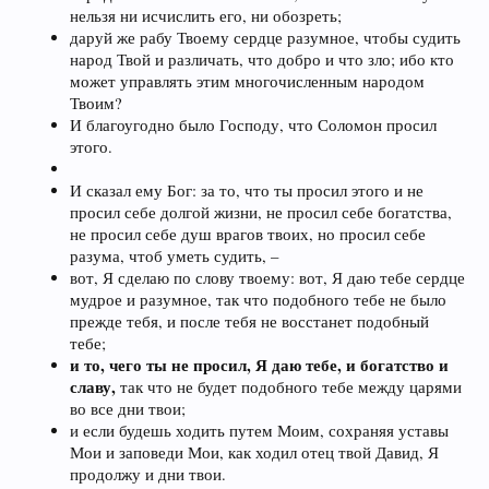
нельзя ни исчислить его, ни обозреть;
даруй же рабу Твоему сердце разумное, чтобы судить
народ Твой и различать, что добро и что зло; ибо кто
может управлять этим многочисленным народом
Твоим?
И благоугодно было Господу, что Соломон просил
этого.
И сказал ему Бог: за то, что ты просил этого и не
просил себе долгой жизни, не просил себе богатства,
не просил себе душ врагов твоих, но просил себе
разума, чтоб уметь судить, –
вот, Я сделаю по слову твоему: вот, Я даю тебе сердце
мудрое и разумное, так что подобного тебе не было
прежде тебя, и после тебя не восстанет подобный
тебе;
и то, чего ты не просил, Я даю тебе, и богатство и
славу,
так что не будет подобного тебе между царями
во все дни твои;
и если будешь ходить путем Моим, сохраняя уставы
Мои и заповеди Мои, как ходил отец твой Давид, Я
продолжу и дни твои.