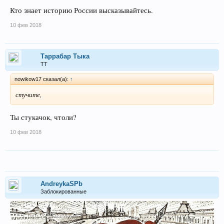
Кто знает историю России высказывайтесь.
10 фев 2018
Таррабар Тыка
ТТ
nowikow17 сказал(а):
↑
стучите,
Ты стукачок, чтоли?
10 фев 2018
AndreykaSPb
Заблокированные