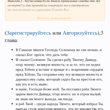
Николаю 2 - бесчисленны!Если давали правильные советы что же
он мертв!) и эти правители совершили зло и уничтожили
то чем поставил их управлять Господь Бог.
Нажмите, чтобы раскрыть...
Может они дают правильные советы Путину,как не уничтожить
себя,народ, страну?
(
Зарегистрируйтесь
или
Авторизуйтесь
)
.3
глава.
В Гаваоне явился Господь Соломону во сне ночью, и
сказал Бог: проси, что дать тебе.
И сказал Соломон: Ты сделал рабу Твоему Давиду,
отцу моему, великую милость; и за то, что он ходил
пред Тобою в истине и правде и с искренним сердцем
пред Тобою, Ты сохранил ему эту великую милость и
даровал ему сына, который сидел бы на престоле его,
как это и есть ныне;
и ныне, Господи Боже мой, Ты поставил раба Твоего
царем вместо Давида, отца моего; но я отрок малый,
не знаю ни моего выхода, ни входа;
и раб Твой – среди народа Твоего, который избрал Ты,
народа столь многочисленного, что по множеству его