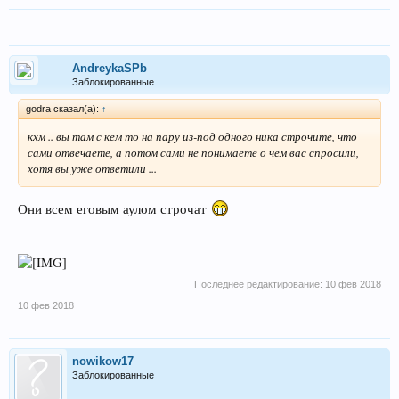
AndreykaSPb
Заблокированные
godra сказал(а):
↑
кхм .. вы там с кем то на пару из-под одного ника строчите, что
сами отвечаете, а потом сами не понимаете о чем вас спросили,
хотя вы уже ответили ...
Они всем еговым аулом строчат
Последнее редактирование:
10 фев 2018
10 фев 2018
nowikow17
Заблокированные