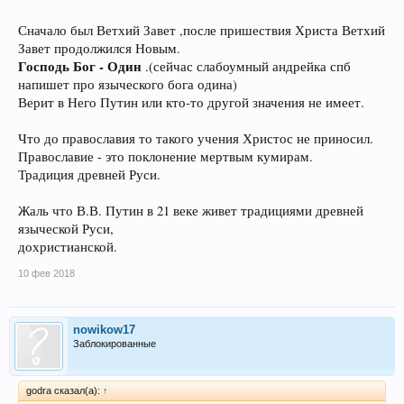
Сначало был Ветхий Завет ,после пришествия Христа Ветхий
Завет продолжился Новым.
Господь Бог - Один
.(сейчас слабоумный андрейка спб
напишет про языческого бога одина)
Верит в Него Путин или кто-то другой значения не имеет.
Что до православия то такого учения Христос не приносил.
Православие - это поклонение мертвым кумирам.
Традиция древней Руси.
Жаль что В.В. Путин в 21 веке живет традициями древней
языческой Руси,
дохристианской.
10 фев 2018
nowikow17
Заблокированные
godra сказал(а):
↑