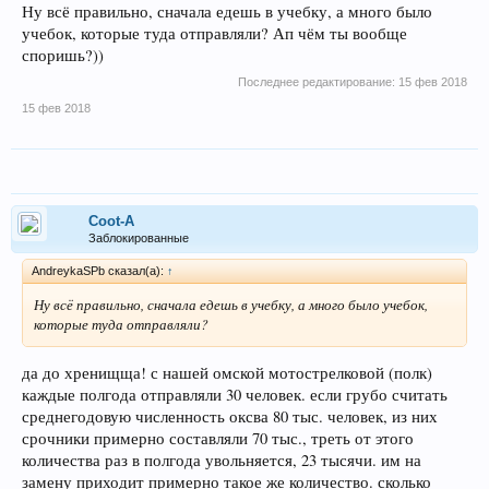
Ну всё правильно, сначала едешь в учебку, а много было
учебок, которые туда отправляли? Ап чём ты вообще
споришь?))
Последнее редактирование:
15 фев 2018
15 фев 2018
Coot-A
Заблокированные
AndreykaSPb сказал(а):
↑
Ну всё правильно, сначала едешь в учебку, а много было учебок,
которые туда отправляли?
да до хренищща! с нашей омской мотострелковой (полк)
каждые полгода отправляли 30 человек. если грубо считать
среднегодовую численность оксва 80 тыс. человек, из них
срочники примерно составляли 70 тыс., треть от этого
количества раз в полгода увольняется, 23 тысячи. им на
замену приходит примерно такое же количество. сколько