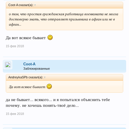
Coot-A сказал(а):
↑
о том, что простая гражданская работница военкомата не могла
достоверно знать, что отправляет призывника в афган или не в
афган...
Да вот всякое бывает
15 фев 2018
Coot-A
Заблокированные
AndreykaSPb сказал(а):
↑
Да вот всякое бывает
да не бывает... всякого... и я попытался объяснить тебе
почему. не хочешь понять-твоё дело...
15 фев 2018