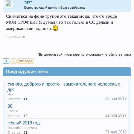
"47"
Воинствующий циник и Врагъ либерала
Сниматься на фоне трупов это такая мода, что-то вроде
МОИ ТРОФЕИ? Я думал что так только в СС делали и
американские подонки.
16 фев 2018
(Вы должны войти или зарегистрироваться, чтобы ответить.)
1
2
Вперёд >
Предыдущие темы
Умного, доброго и просто - замечательного человека с
др!
Ийя
22 ноя 2017
Ответов:
41
88
Coot-A
21 ноя 2017
Ответов:
12
Новый 2018 год
Devochka-s-severa
31 дек 2018
Ответов:
81