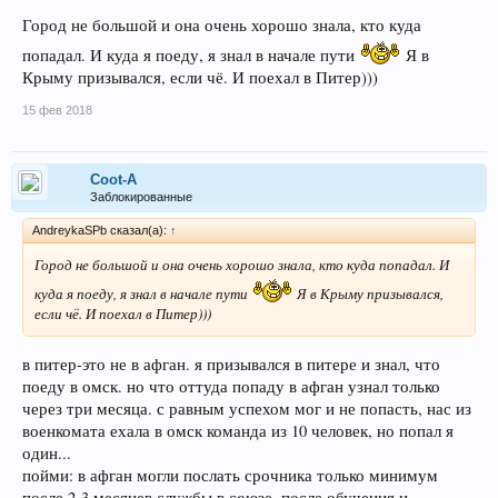
Город не большой и она очень хорошо знала, кто куда
попадал. И куда я поеду, я знал в начале пути
Я в
Крыму призывался, если чё. И поехал в Питер)))
15 фев 2018
Coot-A
Заблокированные
AndreykaSPb сказал(а):
↑
Город не большой и она очень хорошо знала, кто куда попадал. И
куда я поеду, я знал в начале пути
Я в Крыму призывался,
если чё. И поехал в Питер)))
в питер-это не в афган. я призывался в питере и знал, что
поеду в омск. но что оттуда попаду в афган узнал только
через три месяца. с равным успехом мог и не попасть, нас из
военкомата ехала в омск команда из 10 человек, но попал я
один...
пойми: в афган могли послать срочника только минимум
после 2-3 месяцев службы в союзе, после обучения и