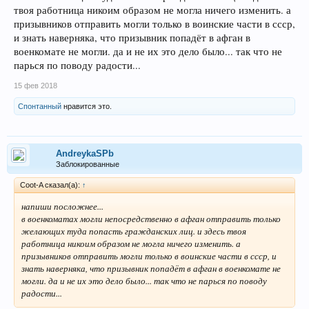
твоя работница никоим образом не могла ничего изменить. а
призывников отправить могли только в воинские части в ссср,
и знать наверняка, что призывник попадёт в афган в
военкомате не могли. да и не их это дело было... так что не
парься по поводу радости...
15 фев 2018
Спонтанный
нравится это.
AndreykaSPb
Заблокированные
Coot-A сказал(а):
↑
напиши посложнее...
в военкоматах могли непосредственно в афган отправить только
желающих туда попасть гражданских лиц. и здесь твоя
работница никоим образом не могла ничего изменить. а
призывников отправить могли только в воинские части в ссср, и
знать наверняка, что призывник попадёт в афган в военкомате не
могли. да и не их это дело было... так что не парься по поводу
радости...