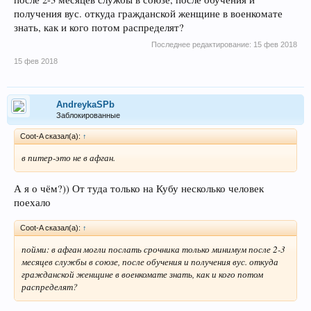
получения вус. откуда гражданской женщине в военкомате
знать, как и кого потом распределят?
Последнее редактирование:
15 фев 2018
15 фев 2018
AndreykaSPb
Заблокированные
Coot-A сказал(а):
↑
в питер-это не в афган.
А я о чём?)) От туда только на Кубу несколько человек
поехало
Coot-A сказал(а):
↑
пойми: в афган могли послать срочника только минимум после 2-3
месяцев службы в союзе, после обучения и получения вус. откуда
гражданской женщине в военкомате знать, как и кого потом
распределят?