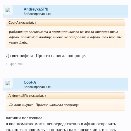
AndreykaSPb
Заблокированные
Coot-A сказал(а):
↑
работница военкомата в принципе никого не могла отправлять в
афган. военкомат вообще никого не отправлял в афган. так что ты
узнал фэйк...
Да вот нифига. Просто написал попроще.
15 фев 2018
Coot-A
Заблокированные
AndreykaSPb сказал(а):
↑
Да вот нифига. Просто написал попроще.
напиши посложнее...
в военкоматах могли непосредственно в афган отправить
только желающих туда попасть гражданских лиц. и здесь