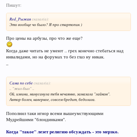
Пишут:
Red_Рыжая
сказал(а):
Это вообще чо было? Я про стартопик )
Про цены на арбузы, про что же еще?
Когда даже читать не умеют .. грех конечно стебаться над
инвалидами, но на форумах то без глаз ну никак.
_
Сама по себе
сказал(а):
.. "жил-был" ..
Ой, извини, минусанула тебя нечаянно, замазала "лайком".
Автор болен, наверное, совсем бредит, бедолага.
Пополнил таки игнор всеми вышеумствующими
Мудрейшими "блондинками".
Когда "такое" лезет религию обсуждать - это мерзко.