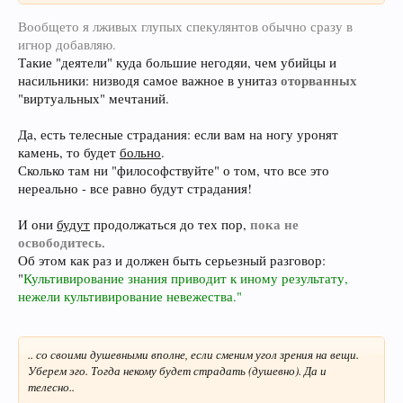
Вообщето я лживых глупых спекулянтов обычно сразу в
игнор добавляю.
Такие "деятели" куда большие негодяи, чем убийцы и
оторванных
насильники: низводя самое важное в унитаз
"виртуальных" мечтаний.
Да, есть телесные страдания: если вам на ногу уронят
камень, то будет
больно
.
Сколько там ни "философствуйте" о том, что все это
нереально - все равно будут страдания!
пока не
И они
будут
продолжаться до тех пор,
освободитесь
.
Об этом как раз и должен быть серьезный разговор:
"
Культивирование знания приводит к иному результату,
нежели культивирование невежества."
.. со своими душевными вполне, если сменим угол зрения на вещи.
Уберем эго. Тогда некому будет страдать (душевно). Да и
телесно..