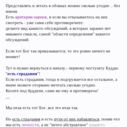
Представлять и летать в облаках можно сколько угодно .. без
мненя.
Есть
критерии оценок
, и если вы отказываетесь на них
смотреть - уже сами себе противоречите:
делаете вид какихто обсуждений, в которых заранее нет
никакого смысла, самой "области определения" какихто
обсуждений.
Если тот Бог так прикалывается, то это ровно ничего не
меняет!
Тут и нужно вернуться к началу,- первому постулату Будды:
есть страдания
"
"!
Если есть страдания, тогда и подгружается все остальное, а
иначе можете оторвано мечтать сколько угодно.
Косите под буддизм, сами же ему и противореча!
__
Мы итак есть тот Бог, все это итак так.
Но
есть страдания
и есть
пути от них избавляться
, поняв что
мы есть
личности
, а не "нечто абстрактное"
(какието