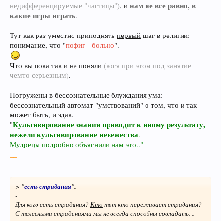
нам не все равно, в
недифференцируемые "частицы")
, и
какие игры играть
.
Тут как раз уместно приподнять
первый
шаг в религии:
понимание, что "
пофиг - больно
".
Что вы пока так и не поняли
(кося при этом под занятие
чемто серьезным)
.
Погружены в бессознательные блуждания ума:
бессознательный автомат "умствований" о том, что и так
может быть, и эдак.
Культивирование знания приводит к иному результату,
"
нежели культивирование невежества
.
Мудрецы подробно объяснили нам это.."
__
> "
есть страдания
"..
-
Для кого есть страдания?
Кто
тот кто переживает страдания?
С телесными страданиями мы не всегда способны совладать. ..