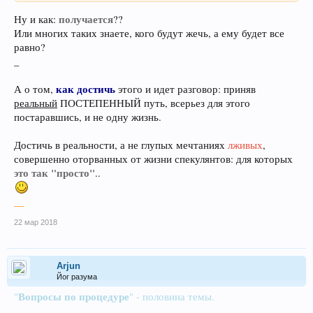
получается
Ну и как:
??
Или многих таких знаете, кого будут жечь, а ему будет все
равно?
_
как достичь
А о том,
этого и идет разговор: приняв
реальный
ПОСТЕПЕННЫЙ путь, всерьез для этого
постаравшись, и не одну жизнь.
Достичь в реальности, а не глупых мечтаниях
лживых
,
совершенно оторванных от жизни спекулянтов: для которых
это так "просто"
..
__
22 мар 2018
Arjun
Йог разума
Вопросы по процедуре
"
" - половина темы.