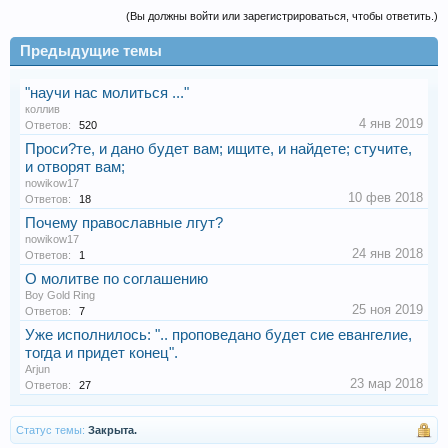
(Вы должны войти или зарегистрироваться, чтобы ответить.)
Предыдущие темы
"научи нас молиться ..."
коллив
4 янв 2019
Ответов:
520
Проси?те, и дано будет вам; ищите, и найдете; стучите,
и отворят вам;
nowikow17
10 фев 2018
Ответов:
18
Почему православные лгут?
nowikow17
24 янв 2018
Ответов:
1
О молитве по соглашению
Boy Gold Ring
25 ноя 2019
Ответов:
7
Уже исполнилось: ".. проповедано будет сие евангелие,
тогда и придет конец".
Arjun
23 мар 2018
Ответов:
27
Статус темы:
Закрыта.