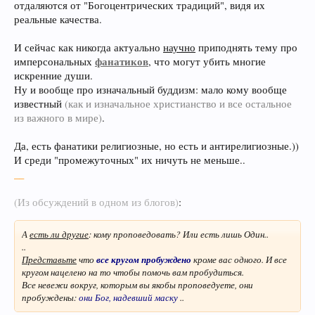
отдаляются от "Богоцентрических традиций", видя их
реальные качества.
И сейчас как никогда актуально
научно
приподнять тему про
фанатиков
имперсональных
, что могут убить многие
искренние души.
Ну и вообще про изначальный буддизм: мало кому вообще
известный
(как и изначальное христианство и все остальное
из важного в мире)
.
Да, есть фанатики религиозные, но есть и антирелигиозные.))
И среди "промежуточных" их ничуть не меньше..
__
(Из обсуждений в одном из блогов)
:
А
есть ли другие
: кому проповедовать? Или есть лишь Один..
..
Представьте
что
все кругом пробуждено
кроме вас одного. И все
кругом нацелено на то чтобы помочь вам пробудиться.
Все невежи вокруг, которым вы якобы проповедуете, они
пробуждены:
они Бог, надевший маску
..