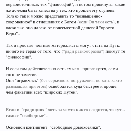
первоисточниках тех "философий", и потом прикинуть: какие
же должны быть качества у тех, кто прошел эту ступень.
Только так и можно представить то "возвышенно-
сокровенное" в отношениях с Богом
(если Он таки есть)
, и
насколько оно далеко от повсеместной дешевой "просто
Веры"..
Так и простые честные материалисты могут стать на Путь:
ничего не теряя от того, что
("ради разнообразия")
поймут те
"философии".
И если там действительно есть смысл - привлекутся, сами
того не заметив.
Они "играючись"
(без серьезного погружения, но хоть както
размышляя при этом)
освободятся куда быстрее и проще,
чем фанатики всех "широких Путей".
____
Если в "традициях" хоть за чемто както следится, то тут ..
самые "свободные".
Основной контингент: "свободные домохозяйки".