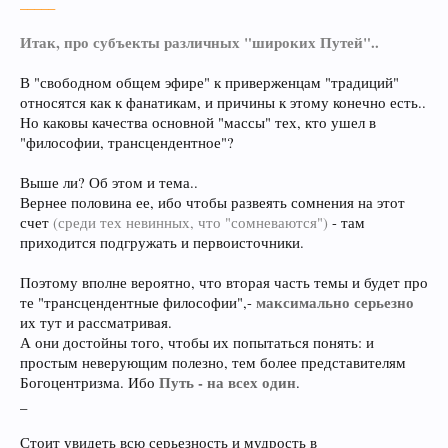
_____
Итак, про субъекты различных "широких Путей"..
В "свободном общем эфире" к приверженцам "традиций"
относятся как к фанатикам, и причины к этому конечно есть..
Но каковы качества основной "массы" тех, кто ушел в
"философии, трансцендентное"?
Выше ли? Об этом и тема..
Вернее половина ее, ибо чтобы развеять сомнения на этот
счет
(среди тех невинных, что "сомневаются")
- там
приходится подгружать и первоисточники.
Поэтому вполне вероятно, что вторая часть темы и будет про
максимально серьезно
те "трансцендентные философии",-
их тут и рассматривая.
А они достойны того, чтобы их попытаться понять: и
простым неверующим полезно, тем более представителям
Путь - на всех один
Богоцентризма. Ибо
.
_
Стоит увидеть всю серьезность и мудрость в