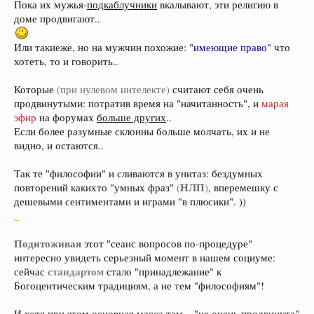
Пока их мужья-
подкаблучники
вкалывают, эти религию в
доме продвигают..
Или такиеже, но на мужчин похожие: "
имеющие право
" что
хотеть, то и говорить..
Которые
(при нулевом интелекте)
считают себя очень
продвинутыми: потратив время на "начитанность", и
марая
эфир
на форумах
больше других
..
Если более разумные склонны больше молчать, их и не
видно, и остаются..
Так те "философии" и сливаются в унитаз: бездумных
НЛП
повторений какихто "умных фраз"
(
)
, вперемешку с
дешевыми сентиментами и играми "в плюсики". ))
_
Подитоживая
этот "сеанс вопросов по-процедуре"
интересно увидеть серьезный момент в нашем социуме:
стандартом
сейчас
стало "принадлежание" к
Богоцентическим традициям, а не тем "философиям"!
И хотя при этом основная масса там .. "не очень продвинута"