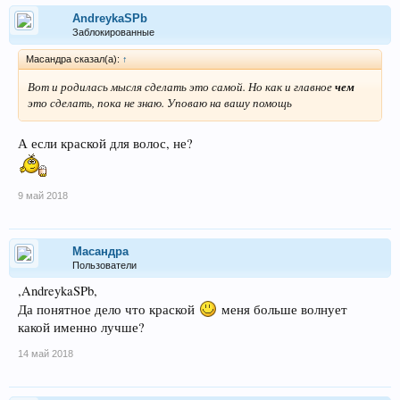
AndreykaSPb
Заблокированные
Масандра сказал(а):
↑
Вот и родилась мысля сделать это самой. Но как и главное
чем
это сделать, пока не знаю. Уповаю на вашу помощь
А если краской для волос, не?
9 май 2018
Масандра
Пользователи
,AndreykaSPb,
Да понятное дело что краской
меня больше волнует
какой именно лучше?
14 май 2018