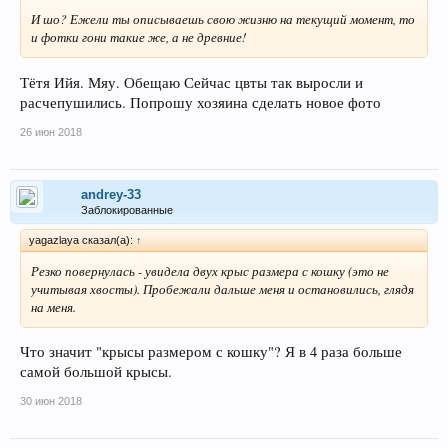
И шо? Ежели ты описываешь свою жизню на текущий момент, то
и фотки гони такие же, а не древние!
Тётя Ийя. Мяу. Обещаю Сейчас цвты так выросли и
расчепушились. Попрошу хозяина сделать новое фото
26 июн 2018
andrey-33
Заблокированные
yagazlaya сказал(а):
↑
Резко повернулась - увидела двух крыс размера с кошку (это не
учитывая хвосты). Пробежали дальше меня и остановились, глядя
на меня.
Что значит "крысы размером с кошку"? Я в 4 раза больше
самой большой крысы.
30 июн 2018