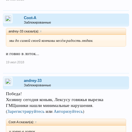
Coot-A
Заблокированные
andrey-33 сказал(а):
↑
мы до самой своей кончины несём радость людям.
и говно в лоток...
19 июл 2018
andrey-33
Заблокированные
Победа!
Хозяину сегодня коньяк, Лексусу говяжья вырезка
ГМЦшники нашли минимальные нарушения.
(
Зарегистрируйтесь
или
Авторизуйтесь
)
Coot-A сказал(а):
↑
и говно в лоток...