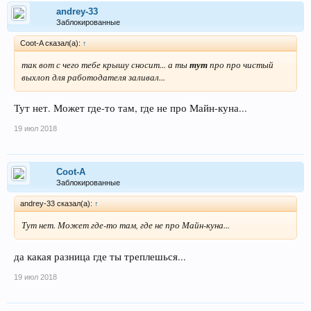
andrey-33
Заблокированные
Coot-A сказал(а):
↑
так вот с чего тебе крышу сносит... а ты
тут
про про чистый
выхлоп для работодателя заливал...
Тут нет. Может где-то там, где не про Майн-куна...
19 июл 2018
Coot-A
Заблокированные
andrey-33 сказал(а):
↑
Тут нет. Может где-то там, где не про Майн-куна...
да какая разница где ты треплешься...
19 июл 2018