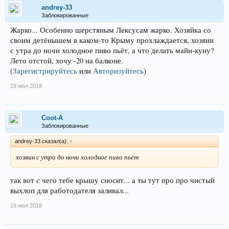
andrey-33
Заблокированные
Жарко... Особенно шерстяным Лексусам жарко. Хозяйка со
своим детёнышем в каком-то Крыму прохлаждается, хозяин
с утра до ночи холодное пиво пьёт, а что делать майн-куну?
Лето отстой, хочу -20 на балконе.
(
Зарегистрируйтесь
или
Авторизуйтесь
)
19 июл 2018
Coot-A
Заблокированные
andrey-33 сказал(а):
↑
хозяин с утра до ночи холодное пиво пьёт
так вот с чего тебе крышу сносит... а ты тут про про чистый
выхлоп для работодателя заливал...
19 июл 2018