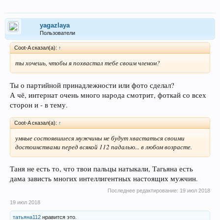
yagazlaya
Пользователи
Coot-A сказал(а):
↑
ты хочешь, чтобы я похвастал тебе своим членом?
Ты о партийной принадлежности или фото сделал?
А чё, интернат очень много народа смотрит, фоткай со всех
сторон и - в тему.
Coot-A сказал(а):
↑
умные состоявшиеся мужчины не будут хвастаться своими
достоинствами перед всякой 112 падалью... в любом возрасте.
Таня не есть то, что твои пальцы натыкали, Тагьяна есть
дама зависть многих интеллигентных настоящих мужчин.
Последнее редактирование:
19 июл 2018
19 июл 2018
татьяна112
нравится это.