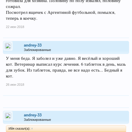
готовила для хозяина. Половину по полу извалял, половину
сожрал.
Посмотрел ящичек с Аргентиной футбольной, помылся,
теперь в коечку.
22 июн 2018
andrey-33
Заблокированные
У меня беда. Я заболел и уже давно. Я весёлый и хороший
кот. Ветеринар выписал курс лечения. 6 таблеток в день, мазь
для зубок. Из таблеток, правда, не все надо есть... Бедный я
кот.
26 июн 2018
andrey-33
Заблокированные
Ийя сказал(а):
↑