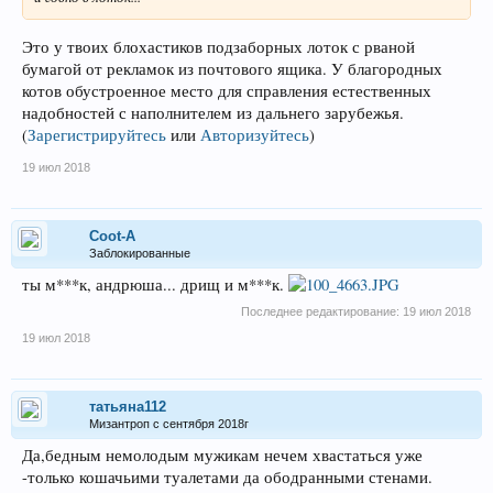
Это у твоих блохастиков подзаборных лоток с рваной
бумагой от рекламок из почтового ящика. У благородных
котов обустроенное место для справления естественных
надобностей с наполнителем из дальнего зарубежья.
(
Зарегистрируйтесь
или
Авторизуйтесь
)
19 июл 2018
Coot-A
Заблокированные
ты м***к, андрюша... дрищ и м***к.
Последнее редактирование:
19 июл 2018
19 июл 2018
татьяна112
Мизантроп с сентября 2018г
Да,бедным немолодым мужикам нечем хвастаться уже
-только кошачьими туалетами да ободранными стенами.