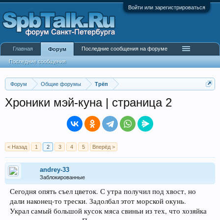
Войти или зарегистрироваться
Главная
Последние сообщения на форуме
Форум
Последние сообщения
Форум
Общие форумы
Трёп
Хроники мэй-куна | страница 2
< Назад
1
2
3
4
5
Вперёд >
andrey-33
Заблокированные
Сегодня опять съел цветок. С утра получил под хвост, но
дали наконец-то трески. Задолбал этот морской окунь.
Украл самый большой кусок мяса свиньи из тех, что хозяйка