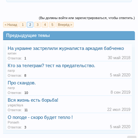
(Вы должны войти или зарегистрироваться, чтобы ответить.)
< Назад
1
2
3
4
5
Вперёд >
Предыдущие темы
На украине застрелили журналиста аркадия бабченко
китин
30 май 2018
Ответов:
1
Кто за телеграм? тест на предательство.
патр
5 май 2020
Ответов:
8
Про скандов.
патр
8 сен 2019
Ответов:
10
Вся жизнь есть борьба!
yagazlaya
22 июл 2019
Ответов:
11
О погоде - скоро будет тепло !
Ponaeh
5 май 2020
Ответов:
3