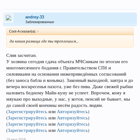
andrey-33
Заблокированные
Coot-A сказал(а):
↑
да какая разница где ты треплешься...
Слив засчитан.
У хозяина сегодня сдача объекта МЧСникам по итогам его
многомесячного бодания с Правительством СПб и
силовиками на основании нижеприведённых согласований
(без заноса бабла и коньяка). Законный выходной, завтра и до
вечера воскресенья пахота, уже без пива. Даже свежей рыбки
наловить бедному Майн-куну не успеет. Впрочем, кому я
мяукаю про выходные, у нас, у котов, пенсий не бывает, мы
до самой своей кончины несём радость людям.
(
Зарегистрируйтесь
или
Авторизуйтесь
)
(
Зарегистрируйтесь
или
Авторизуйтесь
)
(
Зарегистрируйтесь
или
Авторизуйтесь
)
(
Зарегистрируйтесь
или
Авторизуйтесь
)
19 июл 2018