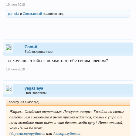
19 июл 2018
pamella
и
Спонтанный
нравится это.
Coot-A
Заблокированные
ты хочешь, чтобы я похвастал тебе своим членом?
19 июл 2018
yagazlaya
Пользователи
andrey-33 сказал(а):
↑
Жарко... Особенно шерстяным Лексусам жарко. Хозяйка со своим
детёнышем в каком-то Крыму прохлаждается, хозяин с утра до
ночи холодное пиво пьёт, а что делать майн-куну? Лето отстой,
хочу -20 на балконе.
(
Зарегистрируйтесь
или
Авторизуйтесь
)