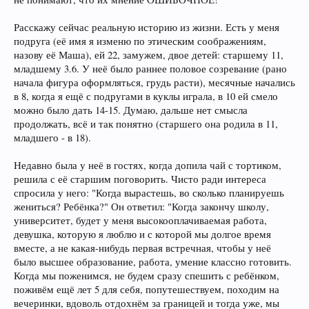
Расскажу сейчас реальную историю из жизни. Есть у меня
подруга (её имя я изменю по этическим соображениям,
назову её Маша), ей 22, замужем, двое детей: старшему 11,
младшему 3.6. У неё было раннее половое созревание (рано
начала фигура оформляться, грудь расти), месячные начались
в 8, когда я ещё с подругами в куклы играла, в 10 ей смело
можно было дать 14-15. Думаю, дальше нет смысла
продолжать, всё и так понятно (старшего она родила в 11,
младшего - в 18).
Недавно была у неё в гостях, когда допила чай с тортиком,
решила с её старшим поговорить. Чисто ради интереса
спросила у него: "Когда вырастешь, во сколько планируешь
жениться? Ребёнка?" Он ответил: "Когда закончу школу,
университет, будет у меня высокооплачиваемая работа,
девушка, которую я люблю и с которой мы долгое время
вместе, а не какая-нибудь первая встречная, чтобы у неё
было высшее образование, работа, умение классно готовить.
Когда мы поженимся, не будем сразу спешить с ребёнком,
поживём ещё лет 5 для себя, попутешествуем, походим на
вечеринки, вдоволь отдохнём за границей и тогда уже, мы