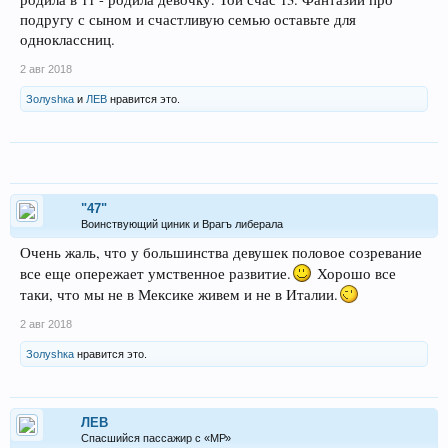
подругу с сыном и счастливую семью оставьте для
одноклассниц.
2 авг 2018
Золуshка
и
ЛEB
нравится это.
"47"
Воинствующий циник и Врагъ либерала
Очень жаль, что у большинства девушек половое созревание
все еще опережает умственное развитие.
Хорошо все
таки, что мы не в Мексике живем и не в Италии.
2 авг 2018
Золуshка
нравится это.
ЛEB
Спасшийся пассажир с «МР»