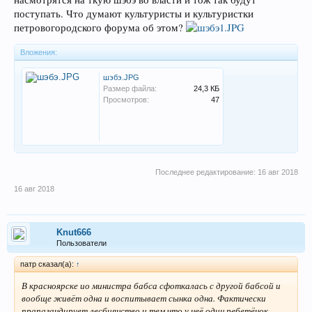
поступать. Что думают культуристы и культуристки
петровогородского форума об этом?
Вложения:
шэбэ.JPG
Размер файла:
24,3 КБ
Просмотров:
47
Последнее редактирование:
16 авг 2018
16 авг 2018
Knut666
Пользователи
патр сказал(а):
↑
В красноярске ио министра бабса сфоткалась с другой бабсой и
вообще живёт одна и воспитывает сынка одна. Фактически
прапагандирует лесбиянство и тем что у неё один ребетёнок