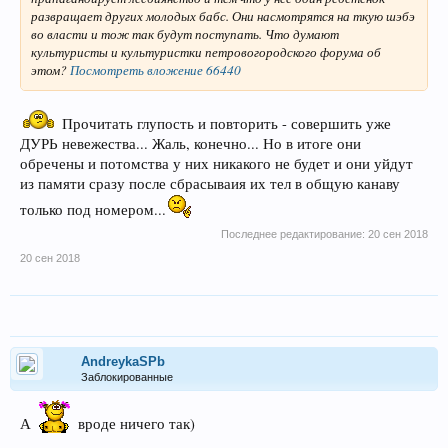
развращает других молодых бабс. Они насмотрятся на ткую шэбэ
во власти и тож так будут поступать. Что думают
культуристы и культуристки петровогородского форума об
этом?
Посмотреть вложение 66440
Прочитать глупость и повторить - совершить уже
ДУРЬ невежества... Жаль, конечно... Но в итоге они
обречены и потомства у них никакого не будет и они уйдут
из памяти сразу после сбрасываия их тел в общую канаву
только под номером...
Последнее редактирование:
20 сен 2018
20 сен 2018
AndreykaSPb
Заблокированные
А
вроде ничего так)