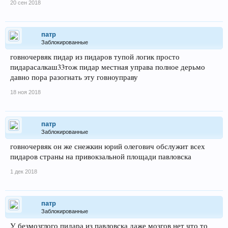
20 сен 2018
патр
Заблокированные
говночервяк пидар из пидаров тупой логик просто
пидарасалкаш33тож пидар местная управа полное дерьмо
давно пора разогнать эту говноуправу
18 ноя 2018
патр
Заблокированные
говночервяк он же снежкин юрий олегович обслужит всех
пидаров страны на привокзальной площади павловска
1 дек 2018
патр
Заблокированные
У безмозглого пидара из павловска даже мозгов нет что то