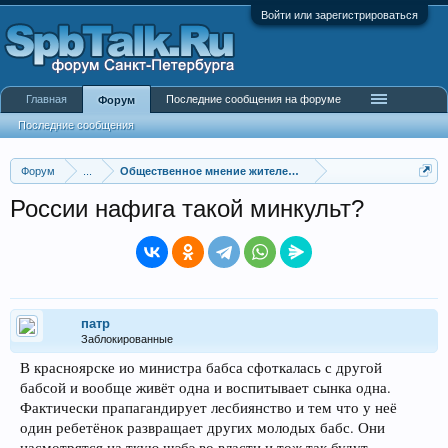
Войти или зарегистрироваться
Главная
Последние сообщения на форуме
Форум
Последние сообщения
Форум
...
Общественное мнение жителей города
России нафига такой минкульт?
патр
Заблокированные
В красноярске ио министра бабса сфоткалась с другой
бабсой и вообще живёт одна и воспитывает сынка одна.
Фактически прапагандирует лесбиянство и тем что у неё
один ребетёнок развращает других молодых бабс. Они
насмотрятся на ткую шэбэ во власти и тож так будут