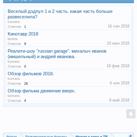
Веселый дэдпул 1 и 2 часть. какая часть больше
развеселила?
konrans
16 сен 2018
Ответов:
1
Кинотавр 2018
lamirta
10 июн 2018
Ответов:
9
Реалити-шоу "russian garage". михалыч иванов
(мишельный) и андрей иванова.
konrans
19 фев 2018
Ответов:
0
Обзор фильмов 2018.
konrans
6 ноя 2018
Ответов:
26
Обзор фильма движение вверх.
konrans
8 май 2018
Ответов:
4
Форум
Развлекательные форумы
Форум о кино и ТВ