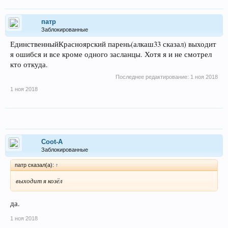
патр
Заблокированные
ЕдинственныйКрасноярский парень(алкаш33 сказал) выходит
я ошибся и все кроме одного засланцы. Хотя я и не смотрел
кто откуда.
Последнее редактирование:
1 ноя 2018
1 ноя 2018
Coot-A
Заблокированные
патр сказал(а):
↑
выходит я козёл
да.
1 ноя 2018