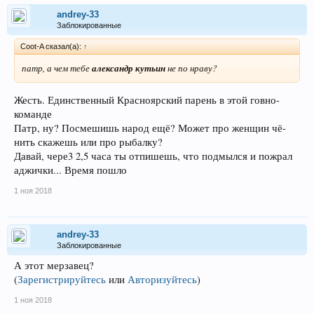
andrey-33
Заблокированные
Coot-A сказал(а):
↑
патр, а чем тебе
александр кутьин
не по нраву?
Жесть. Единственный Красноярский парень в этой говно-
команде
Патр, ну? Посмешишь народ ещё? Может про женщин чё-
нить скажешь или про рыбалку?
Давай, чере3 2,5 часа ты отпишешь, что подмылся и пожрал
аджички... Время пошло
1 ноя 2018
andrey-33
Заблокированные
А этот мерзавец?
(
Зарегистрируйтесь
или
Авторизуйтесь
)
1 ноя 2018