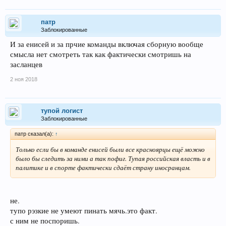
патр
Заблокированные
И за енисей и за прчие команды включая сборную вообще
смысла нет смотреть так как фактически смотришь на
засланцев
2 ноя 2018
тупой логист
Заблокированные
патр сказал(а):
↑
Только если бы в команде енисей были все красноярцы ещё можно
было бы следить за ними а так пофиг. Тупая российская власть и в
палитике и в спорте фактически сдаёт страну иносранцам.
не.
тупо рэзкие не умеют пинать мячь.это факт.
с ним не поспоришь.