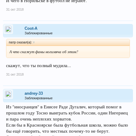
И чего в Норильске в футбол не играют.
31 окт 2018
Coot-A
Заблокированные
патр сказал(а):
↑
А что скажут фаны ногимяча об этом?
скажут, что ты полный мудила...
31 окт 2018
andrey-33
Заблокированные
Из "иносранцев" в Енисее Раде Дугалич, который помог в
прошлом году Тосно выиграть кубок России, один Нигериец
и пара очень неплохих хорватов.
Если бы в Красноярске была футбольная школа, можно было
бы ещё говорить, что местных почему-то не берут.