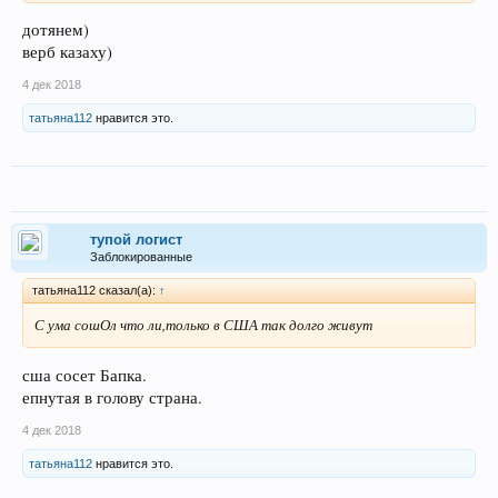
дотянем)
верб казаху)
4 дек 2018
татьяна112
нравится это.
тупой логист
Заблокированные
татьяна112 сказал(а):
↑
С ума сошОл что ли,только в США так долго живут
сша сосет Бапка.
епнутая в голову страна.
4 дек 2018
татьяна112
нравится это.