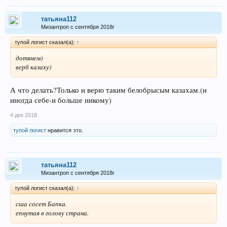
татьяна112
Мизантроп с сентября 2018г
тупой логист сказал(а):
↑
дотянем)
верб казаху)
А что делать?Только и верю таким белобрысым казахам.(и
иногда себе-и больше никому)
4 дек 2018
тупой логист
нравится это.
татьяна112
Мизантроп с сентября 2018г
тупой логист сказал(а):
↑
сша сосет Бапка.
епнутая в голову страна.