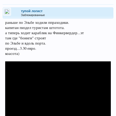
тупой логист
Заблокированные
раньше по Эльбе ходили ппраходики.
капитан пиздел туристам штотота.
а типерь ходит караблик на Финкервердер...эт
там где "боинги" строят
по Эльбе и вдоль порта.
проезд...3.30 евро.
коасота)