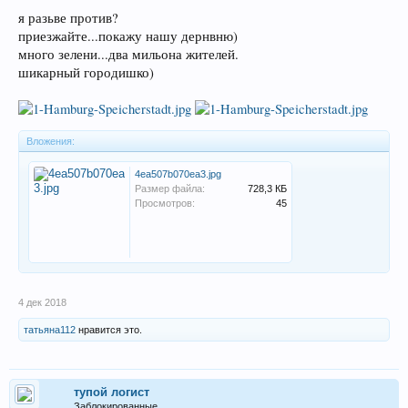
я разьве против?
приезжайте...покажу нашу дернвню)
много зелени...два мильона жителей.
шикарный городишко)
Вложения:
4ea507b070ea3.jpg
Размер файла:
728,3 КБ
Просмотров:
45
4 дек 2018
татьяна112
нравится это.
тупой логист
Заблокированные