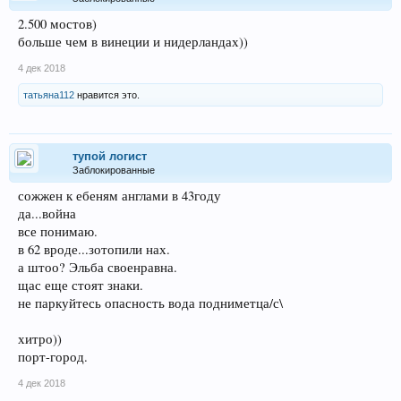
2.500 мостов)
больше чем в винеции и нидерландах))
4 дек 2018
татьяна112
нравится это.
тупой логист
Заблокированные
сожжен к ебеням англами в 43году
да...война
все понимаю.
в 62 вроде...зотопили нах.
а штоо? Эльба своенравна.
щас еще стоят знаки.
не паркуйтесь опасность вода подниметца/с\
хитро))
порт-город.
4 дек 2018