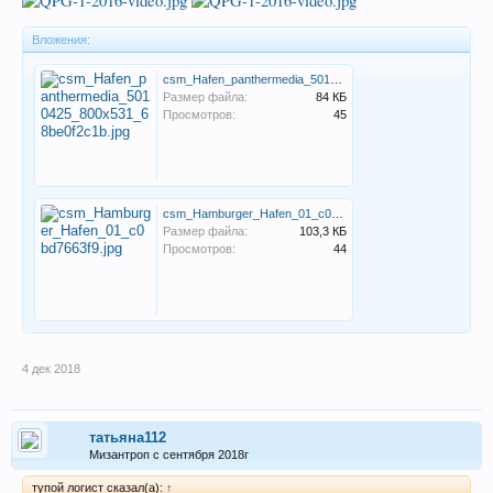
Вложения:
csm_Hafen_panthermedia_5010425_800x531_68be0f2c1b.jpg
Размер файла:
84 КБ
Просмотров:
45
csm_Hamburger_Hafen_01_c0bd7663f9.jpg
Размер файла:
103,3 КБ
Просмотров:
44
4 дек 2018
татьяна112
Мизантроп с сентября 2018г
тупой логист сказал(а):
↑