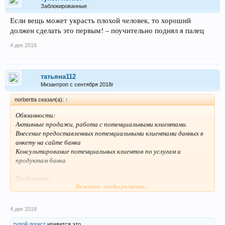
Заблокированные
Если вещь может украсть плохой человек, то хороший
должен сделать это первым! – поучительно поднял я палец
4 дек 2018
татьяна112
Мизантроп с сентября 2018г
norbertta сказал(а):
↑
Обязанности:
Активные продажи, работа с потенциальными клиентами.
Внесение предоставленных потенциальными клиентами данных в
анкету на сайте банка
Консультирование потенциальных клиентов по услугам и
продуктам банка
Требования:
Нажмите, чтобы раскрыть...
Уверенный пользователь ПК
Устойчивое интернет-соединение
Наличие головной гарнитуры с хорошим микрофоном
4 дек 2018
Умение общаться с людьми
Готовность к удаленной работе и способность поддерживать
тупой логист
нравится это.