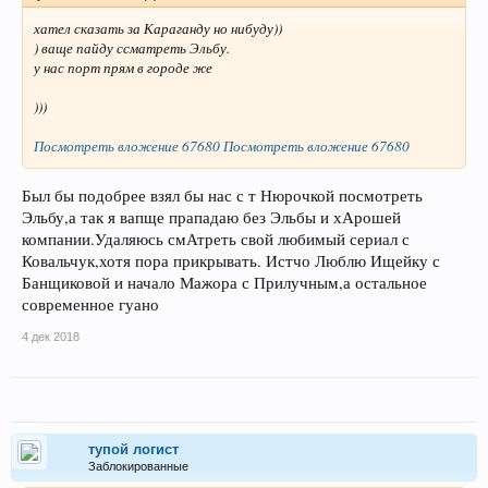
хател сказать за Караганду но нибуду))
) ваще пайду ссматреть Эльбу.
у нас порт прям в городе же
)))
Посмотреть вложение 67680
Посмотреть вложение 67680
Был бы подобрее взял бы нас с т Нюрочкой посмотреть
Эльбу,а так я вапще прападаю без Эльбы и хАрошей
компании.Удаляюсь смАтреть свой любимый сериал с
Ковальчук,хотя пора прикрывать. Истчо Люблю Ищейку с
Банщиковой и начало Мажора с Прилучным,а остальное
современное гуано
4 дек 2018
тупой логист
Заблокированные