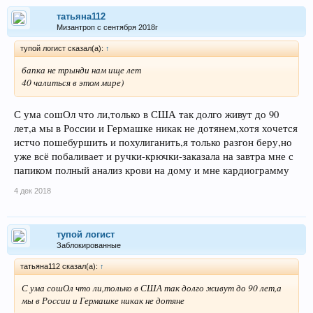
татьяна112
Мизантроп с сентября 2018г
тупой логист сказал(а):
↑
бапка не трынди нам ище лет
40 чалиться в этом мире)
С ума сошОл что ли,только в США так долго живут до 90
лет,а мы в России и Гермашке никак не дотянем,хотя хочется
истчо пошебуршить и похулиганить,я только разгон беру,но
уже всё побаливает и ручки-крючки-заказала на завтра мне с
папиком полный анализ крови на дому и мне кардиограмму
4 дек 2018
тупой логист
Заблокированные
татьяна112 сказал(а):
↑
С ума сошОл что ли,только в США так долго живут до 90 лет,а
мы в России и Гермашке никак не дотяне