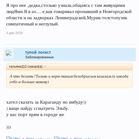
Я про нее ,дедка,столько узнала,общаясь с там живущими
людЯми.Я в ах.....е,как говаривал пропавший в Новгородской
области и на задворках Ленинградской,Мурик-толстопузик
симпатичный и неглупый.
4 дек 2018
тупой логист
Заблокированные
татьяна112 сказал(а):
↑
А что делать?Только и верю таким белобрысым казахам.(и иногда
себе-и больше никому)
хател сказать за Караганду но нибуду))
) ваще пайду ссматреть Эльбу.
у нас порт прям в городе же
)))