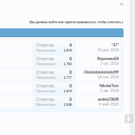
#5
(Вы должны войти или зарегистрироваться, чтобы ответить.)
Ответов:
4
"47"
19 дек 2018
Просмотров:
1.878
Ответов:
0
Вероника59
2 окт 2018
Просмотров:
1.792
Ответов:
0
Olololololololololoffff
19 сен 2018
Просмотров:
1.777
Ответов:
0
NikolaiTest
1 авг 2018
Просмотров:
1.874
Ответов:
0
andrei23608
8 май 2018
Просмотров:
2.538