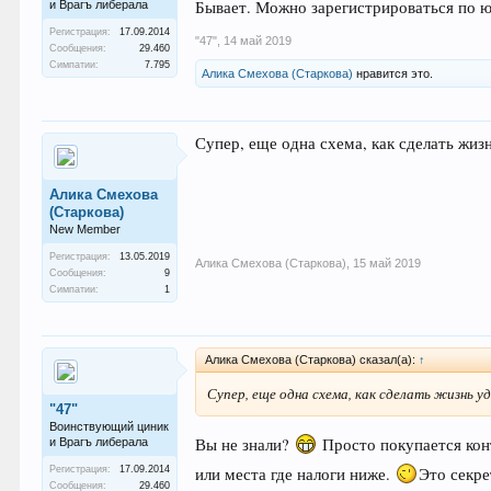
Бывает. Можно зарегистрироваться по ю
и Врагъ либерала
Регистрация:
17.09.2014
"47"
,
14 май 2019
Сообщения:
29.460
Симпатии:
7.795
Алика Смехова (Старкова)
нравится это.
Супер, еще одна схема, как сделать жиз
Алика Смехова
(Старкова)
New Member
Регистрация:
13.05.2019
Алика Смехова (Старкова)
,
15 май 2019
Сообщения:
9
Симпатии:
1
Алика Смехова (Старкова) сказал(а):
↑
Супер, еще одна схема, как сделать жизнь у
"47"
Воинствующий циник
Вы не знали?
Просто покупается кон
и Врагъ либерала
или места где налоги ниже.
Это секре
Регистрация:
17.09.2014
Сообщения:
29.460