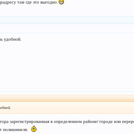
радресу там где это выгодно.
нь удобной.
добной.
тора зарегистрированная в определенном районе/ городе или пере
т полишинеля.