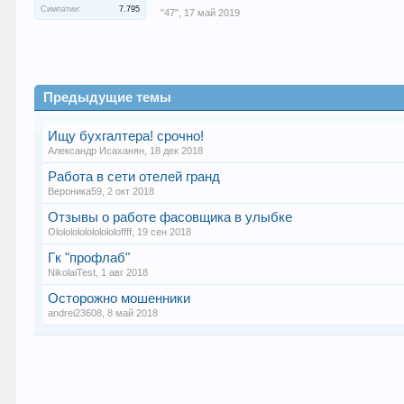
Симпатии:
7.795
"47"
,
17 май 2019
Предыдущие темы
Ищу бухгалтера! срочно!
Александр Исаханян
,
18 дек 2018
Работа в сети отелей гранд
Вероника59
,
2 окт 2018
Отзывы о работе фасовщика в улыбке
Olololololololololoffff
,
19 сен 2018
Гк "профлаб"
NikolaiTest
,
1 авг 2018
Осторожно мошенники
andrei23608
,
8 май 2018