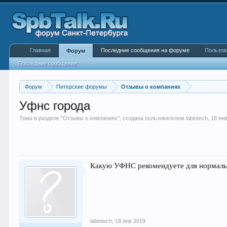
Главная
Последние сообщения на форуме
Пользов
Форум
Последние сообщения
Форум
Питерские форумы
Отзывы о компаниях
Уфнс города
Тема в разделе "
Отзывы о компаниях
", создана пользователем
labintech
,
18 ян
Какую УФНС рекомендуете для нормаль
labintech
,
18 янв 2019