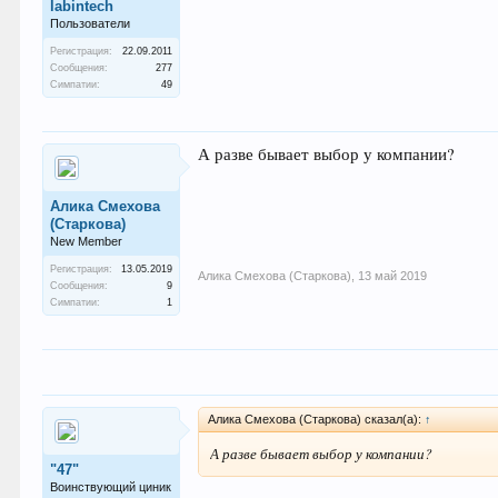
labintech
Пользователи
Регистрация:
22.09.2011
Сообщения:
277
Симпатии:
49
А разве бывает выбор у компании?
Алика Смехова
(Старкова)
New Member
Регистрация:
13.05.2019
Алика Смехова (Старкова)
,
13 май 2019
Сообщения:
9
Симпатии:
1
Алика Смехова (Старкова) сказал(а):
↑
А разве бывает выбор у компании?
"47"
Воинствующий циник