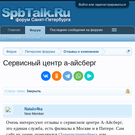
Войти или зарегистрироваться
Главная
Последние сообщения на форуме
Форум
Последние сообщения
Форум
Питерские форумы
Отзывы о компаниях
Сервисный центр а-айсберг
Статус темы:
Закрыта.
Natalo4ka
New Member
Очень интересуют отзывы о сервисном центре А-Айсберг,
это единая служба, есть филиалы в Москве и в Питере. Сам
сайт их очень понравился
(
Зарегистрируйтесь
или