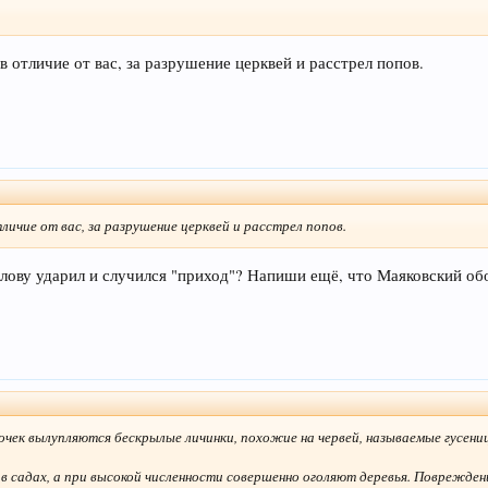
в отличие от вас, за разрушение церквей и расстрел попов.
личие от вас, за разрушение церквей и расстрел попов.
олову ударил и случился "приход"? Напиши ещё, что Маяковский обо
бочек вылупляются бескрылые личинки, похожие на червей, называемые гусени
 в садах, а при высокой численности совершенно оголяют деревья. Поврежд