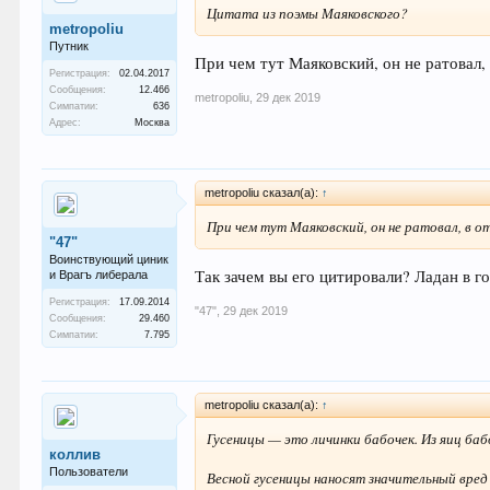
Цитата из поэмы Маяковского?
metropoliu
Путник
При чем тут Маяковский, он не ратовал, 
Регистрация:
02.04.2017
Сообщения:
12.466
metropoliu
,
29 дек 2019
Симпатии:
636
Адрес:
Москва
metropoliu сказал(а):
↑
При чем тут Маяковский, он не ратовал, в от
"47"
Воинствующий циник
Так зачем вы его цитировали? Ладан в г
и Врагъ либерала
Регистрация:
17.09.2014
"47"
,
29 дек 2019
Сообщения:
29.460
Симпатии:
7.795
metropoliu сказал(а):
↑
Гусеницы — это личинки бабочек. Из яиц ба
коллив
Пользователи
Весной гусеницы наносят значительный вред