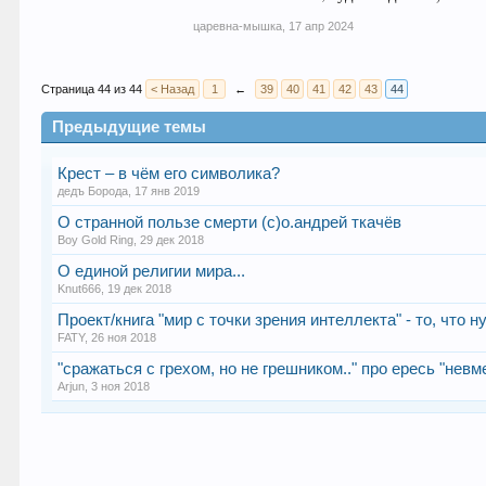
царевна-мышка
,
17 апр 2024
Страница 44 из 44
< Назад
1
←
39
40
41
42
43
44
Предыдущие темы
Крест – в чём его символика?
дедъ Борода
,
17 янв 2019
О странной пользе смерти (с)о.андрей ткачёв
Boy Gold Ring
,
29 дек 2018
О единой религии мира...
Knut666
,
19 дек 2018
Проект/книга "мир с точки зрения интеллекта" - то, что
FATY
,
26 ноя 2018
"сражаться с грехом, но не грешником.." про ересь "нев
Arjun
,
3 ноя 2018