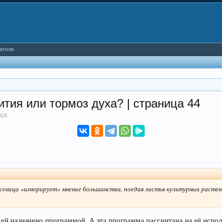
атели
тия или тормоз духа? | страница 44
019
.
гусеница «игнорирует» мнение большинства, поедая листья культурных расте
о ей назначено программой. А эта программа рассчитана на её исп