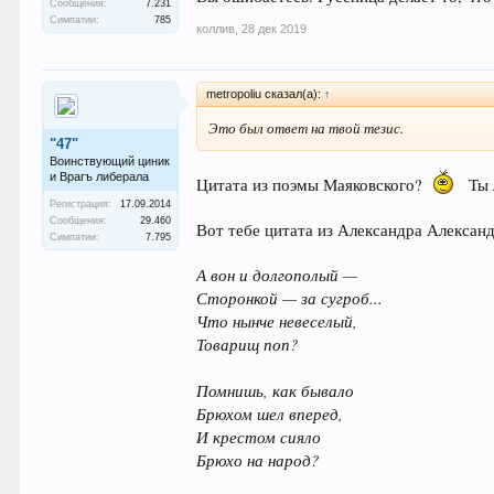
Сообщения:
7.231
Симпатии:
785
коллив
,
28 дек 2019
metropoliu сказал(а):
↑
Это был ответ на твой тезис.
"47"
Воинствующий циник
и Врагъ либерала
Цитата из поэмы Маяковского?
Ты 
Регистрация:
17.09.2014
Сообщения:
29.460
Вот тебе цитата из Александра Алексан
Симпатии:
7.795
А вон и долгополый —
Сторонкой — за сугроб...
Что нынче невеселый,
Товарищ поп?
Помнишь, как бывало
Брюхом шел вперед,
И крестом сияло
Брюхо на народ?