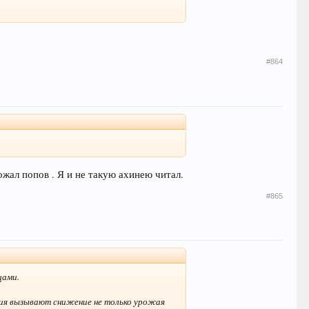
#864
жал попов . Я и не такую ахинею читал.
#865
цами.
ения вызывают снижение не только урожая