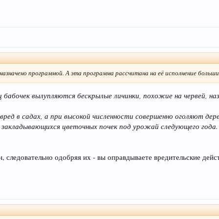
 назначено программой. А эта программа рассчитана на её исполнение больш
ц бабочек вылупляются бескрылые личинки, похожие на червей, на
 вред в садах, а при высокой численности совершенно оголяют д
ва закладывающихся цветочных почек под урожай следующего года.
н, следовательно одобряя их - вы оправдываете вредительские дейс