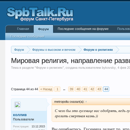
Главная
Последние сообщения на форуме
Пользов
Форум
Последние сообщения
Форум
Форумы о высоком и вечном
Форум о религиях
Мировая религия, направление разви
Тема в разделе "
Форум о религиях
", создана пользователем
bykovsky
,
4 фев 2
Страница 44 из 44
< Назад
1
←
39
40
41
42
43
44
metropoliu сказал(а):
↑
С чего бы это гусенице вас одобрять, ведь 
коллив
грозить смертная казнь.))
Пользователи
Регистрация:
13.12.2015
Вы ошибаетесь. Гусеница делает то, чт