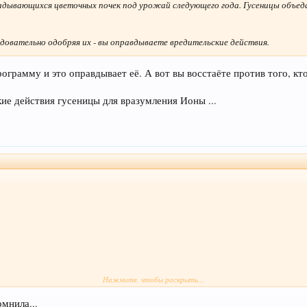
кладывающихся цветочных почек под урожай следующего года. Гусеницы объед
ледовательно одобряя их - вы оправдываете вредительские действия.
ограмму и это оправдывает её. А вот вы восстаёте против того, кт
ие действия гусеницы для вразумления Ионы ...
Нажмите, чтобы раскрыть...
омнила...