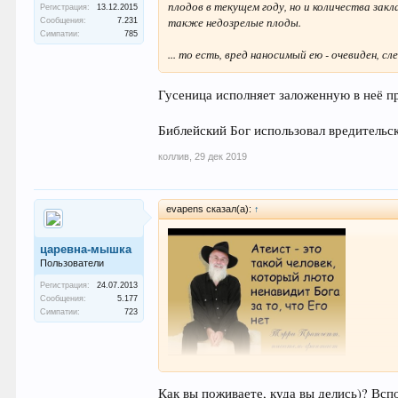
плодов в текущем году, но и количества за
Регистрация:
13.12.2015
также недозрелые плоды.
Сообщения:
7.231
Симпатии:
785
...
то есть, вред наносимый ею - очевиден, с
Гусеница исполняет заложенную в неё пр
Библейский Бог использовал вредительск
коллив
,
29 дек 2019
evapens сказал(а):
↑
царевна-мышка
Пользователи
Регистрация:
24.07.2013
Сообщения:
5.177
Симпатии:
723
Как вы поживаете, куда вы делись)? Всп