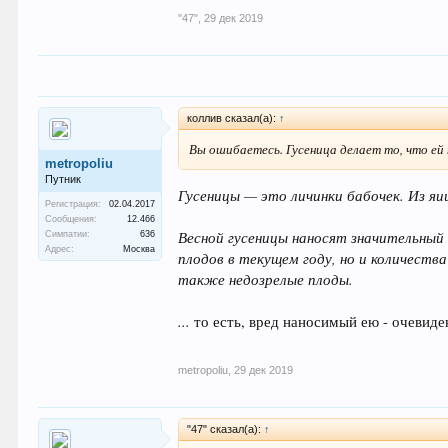
"47"
,
29 дек 2019
коллив сказал(а):
↑
Вы ошибаетесь. Гусеница делает то, что ей
metropoliu
Путник
Гусеницы — это личинки бабочек. Из яи
Регистрация:
02.04.2017
Сообщения:
12.466
Весной гусеницы наносят значительный
Симпатии:
636
Адрес:
Москва
плодов в текущем году, но и количест
также недозрелые плоды.
...
то есть, вред наносимый ею - очевиде
metropoliu
,
29 дек 2019
"47" сказал(а):
↑