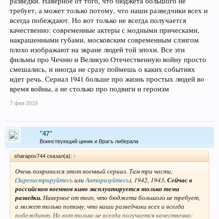
разведки. Наверное от того, что бюджета большого не
требует, а может только потому, что наши разведчики всех и
всегда побеждают. Но вот только не всегда получается
качественно: современные актеры с модными прическами,
накрашенными губами, московским современным слэнгом
плохо изображают на экране людей той эпохи. Все эти
фильмы про Чечню и Великую Отечественную войну просто
смешались, и иногда не сразу поймешь о каких событиях
идет речь. Сериал 1941 больше про жизнь простых людей во
время войны, а не столько про подвиги и героизм
7 фев 2019
"47"
Воинствующий циник и Врагъ либерала
sharapov744 сказал(а):
↑
Очень понравился этот военный сериал. Там три части,
(
Зарегистрируйтесь
или
Авторизуйтесь
)
, 1942, 1943
. Сейчас в
российском военном кино эксплуатируется только тема
разведки.
Наверное от того, что бюджета большого не требует,
а может только потому, что наши разведчики всех и всегда
побеждают. Но вот только не всегда получается качественно: