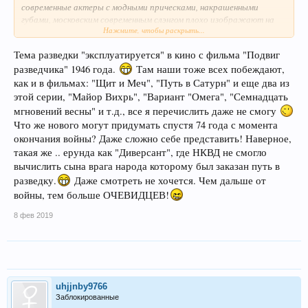
современные актеры с модными прическами, накрашенными
губами, московским современным слэнгом плохо изображают на
Нажмите, чтобы раскрыть...
экране людей той эпохи. Все эти фильмы про Чечню и Великую
Отечественную войну просто смешались, и иногда не сразу
Тема разведки "эксплуатируется" в кино с фильма "Подвиг
поймешь о каких событиях идет речь. Сериал 1941 больше про
разведчика" 1946 года.
Там наши тоже всех побеждают,
жизнь простых людей во время войны, а не столько про подвиги и
героизм
как и в фильмах: "Щит и Меч", "Путь в Сатурн" и еще два из
этой серии, "Майор Вихрь", "Вариант "Омега", "Семнадцать
мгновений весны" и т.д., все я перечислить даже не смогу
Что же нового могут придумать спустя 74 года с момента
окончания войны? Даже сложно себе представить! Наверное,
такая же .. ерунда как "Диверсант", где НКВД не смогло
вычислить сына врага народа которому был заказан путь в
разведку.
Даже смотреть не хочется. Чем дальше от
войны, тем больше ОЧЕВИДЦЕВ!
8 фев 2019
uhjjnby9766
Заблокированные