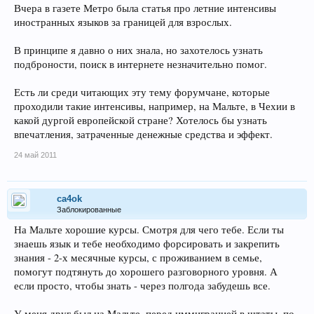
Вчера в газете Метро была статья про летние интенсивы
иностранных языков за границей для взрослых.
В принципе я давно о них знала, но захотелось узнать
подброности, поиск в интернете незначительно помог.
Есть ли среди читающих эту тему форумчане, которые
проходили такие интенсивы, например, на Мальте, в Чехии в
какой дургой европейской стране? Хотелось бы узнать
впечатления, затраченные денежные средства и эффект.
24 май 2011
ca4ok
Заблокированные
На Мальте хорошие курсы. Смотря для чего тебе. Если ты
знаешь язык и тебе необходимо форсировать и закрепить
знания - 2-х месячные курсы, с проживанием в семье,
помогут подтянуть до хорошего разговорного уровня. А
если просто, чтобы знать - через полгода забудешь все.
У меня друг был на Мальте, перед иммиграцией в штаты, по