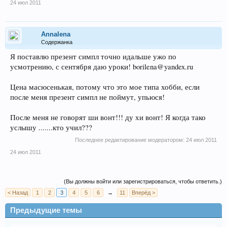
24 июл 2011
Annalena
Содержанка
Я поставлю презент симпл точно идальше ужо по
усмотрению, с сентября даю уроки! borilena@yandex.ru
Цена масюсенькая, потому что это мое типа хобби, если
после меня презент симпл не поймут, упьюся!
После меня не говорят ши вонт!!! ду хи вонт! Я когда тако
услышу .......кто учил???
Последнее редактирование модератором:
24 июл 2011
24 июл 2011
(Вы должны войти или зарегистрироваться, чтобы ответить.)
< Назад
1
2
3
4
5
6
→
11
Вперёд >
Предыдущие темы