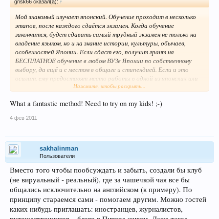
grisk66 сказал(а):
↑
Мой знакомый изучает японский. Обучение проходит в несколько
этапов, после каждого сдаётся экзамен. Когда обучение
закончится, будет сдавать самый трудный экзамен не только на
владение языком, но и на знание истории, культуры, обычаев,
особенностей Японии. Если сдаст его, получит грант на
БЕСПЛАТНОЕ обучение в любом ВУЗе Японии по собственному
выбору, да ещё и с местом в общаге и стипендией. Если и это
осилит, ему предоставят место работы в одной из японских или
Нажмите, чтобы раскрыть...
международных фирм. Неплохо для начала собственной карьеры,
верно?
What a fantastic method! Need to try on my kids! ;-)
Не единственная, конечно, но реальная трудность заключается в
4 фев 2011
том, что обучение ведут японцы на английском языке. То есть для
начала надо выучить хорошо английский. Но стимул-то какой!
sakhalinman
Пользователи
Вместо того чтобы пообсуждать и забыть, создали бы клуб
(не вируальный - реальный), где за чашечкой чая все бы
общались исключительно на английском (к примеру). По
принципу стараемся сами - помогаем другим. Можно гостей
каких нибудь приглашать: иностранцев, журналистов,
путешественников... благо в Питере живем. Даже такое