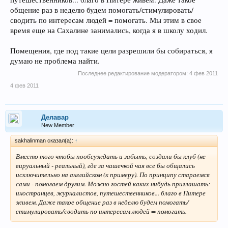
общение раз в неделю будем помогать/стимулировать/
сводить по интересам людей = помогать. Мы этим в свое
время еще на Сахалине занимались, когда я в школу ходил.
Помещения, где под такие цели разрешили бы собираться, я
думаю не проблема найти.
Последнее редактирование модератором:
4 фев 2011
4 фев 2011
Делавар
New Member
sakhalinman сказал(а):
↑
Вместо того чтобы пообсуждать и забыть, создали бы клуб (не
вируальный - реальный), где за чашечкой чая все бы общались
исключительно на английском (к примеру). По принципу стараемся
сами - помогаем другим. Можно гостей каких нибудь приглашать:
иностранцев, журналистов, путешественников... благо в Питере
живем. Даже такое общение раз в неделю будем помогать/
стимулировать/сводить по интересам людей = помогать.