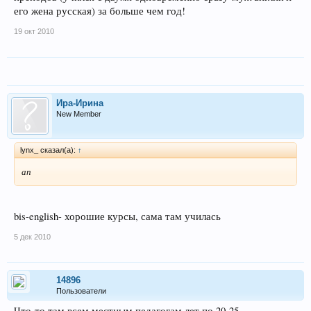
его жена русская) за больше чем год!
19 окт 2010
Ира-Ирина
New Member
lynx_ сказал(а):
↑
ап
bis-english- хорошие курсы, сама там училась
5 дек 2010
14896
Пользователи
Что-то там всем местным педагогам лет по 20-25