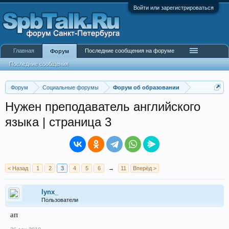
Войти или зарегистрироваться
Главная
Последние сообщения на форуме
Форум
Последние сообщения
Форум
Социальные форумы
Форум об образовании
Нужен преподаватель английского
языка | страница 3
< Назад
1
2
3
4
5
6
→
11
Вперёд >
lynx_
Пользователи
ап