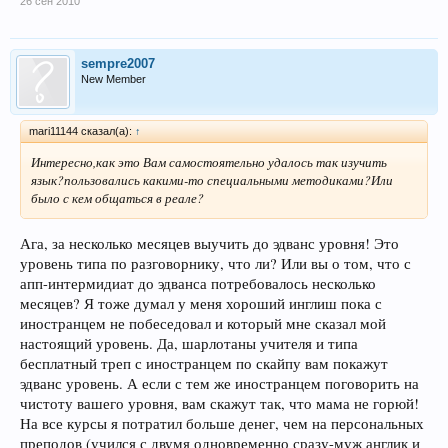
26 сен 2010
sempre2007
New Member
mari11144 сказал(а):
↑
Интересно,как это Вам самостоятельно удалось так изучить
язык?пользовались какими-то специальными методиками?Или
было с кем общаться в реале?
Ага, за несколько месяцев выучить до эдванс уровня! Это
уровень типа по разговорнику, что ли? Или вы о том, что с
апп-интермидиат до эдванса потребовалось несколько
месяцев? Я тоже думал у меня хороший инглиш пока с
иностранцем не побеседовал и который мне сказал мой
настоящий уровень. Да, шарлотаны учителя и типа
бесплатный треп с иностранцем по скайпу вам покажут
эдванс уровень. А если с тем же иностранцем поговорить на
чистоту вашего уровня, вам скажут так, что мама не горюй!
На все курсы я потратил больше денег, чем на персональных
преподов (учился с двумя одновременно сразу-муж англик и