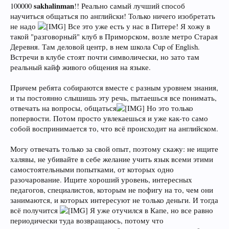
sakhalinman
100000
!! Реально самый лучший способ
научиться общаться по английски! Только ничего изобретать
не надо
Все это уже есть у нас в Питере! Я хожу в
такой "разговорный" клуб в Приморском, возле метро Старая
Деревня. Там деловой центр, в нем школа Cup of English.
Встречи в клубе стоят почти символически, но зато там
реальный кайф живого общения на языке.
Причем ребята собираются вместе с разным уровнем знания,
и ты постоянно слышишь эту речь, пытаешься все понимать,
отвечать на вопросы, общаться
Но это только
попервости. Потом просто увлекаешься и уже как-то само
собой воспринимается то, что всё происходит на английском.
Могу отвечать только за свой опыт, поэтому скажу: не ищите
халявы, не убивайте в себе желание учить язык всеми этими
самостоятельными попытками, от которых одно
разочарование. Ищите хороший уровень, интересных
педагогов, специалистов, которым не пофигу на то, чем они
занимаются, и которых интересуют не только деньги. И тогда
всё получится
Я уже отучился в Капе, но все равно
периодически туда возвращаюсь, потому что