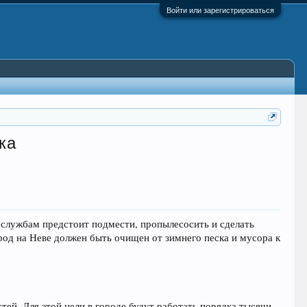
Войти или зарегистрироваться
ка
 службам предстоит подмести, пропылесосить и сделать
од на Неве должен быть очищен от зимнего песка и мусора к
ей. Для этой цели в городе будут работать порядка тысячи