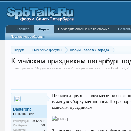
Главная
Последние сообщения на форуме
Пользов
Форум
Последние сообщения
Форум
Питерские форумы
Форум новостей города
К майским праздникам петербург по
Тема в разделе "
Форум новостей города
", создана пользователем
Danteront
,
7 
Первого апреля начался месячник сезон
влажную уборку мегаполиса. По распоря
майским праздникам.
Danteront
Пользователи
Регистрация:
26.12.2018
Сообщения:
187
За четыре апрельских недели будут очи
Симпатии:
9