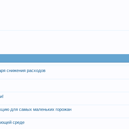
аря снижения расходов
и!
акцию для самых маленьких горожан
жающей среде