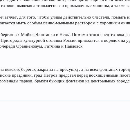
техники, включая автопылесосы и промывочные машины, а также в
чатляет, для того, чтобы улицы действительно блестели, помыть и
лагается мыть особым пенно-мыльным раствором с хорошими очи
абережных Мойки, Фонтанки и Невы. Помимо этого спецтехника раб
 Пригороды культурной столицы России приводятся в порядок на у
очереди Ораниенбаум, Гатчина и Павловск.
а невских берегах закрыты на просушку, а на всех фонтанах город
майские праздники, град Петров предстал перед восхищенными посе
променады парков, брызги бьющих фонтанов на центральных городс