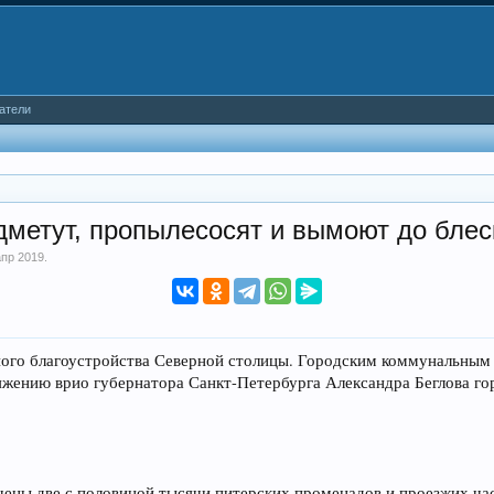
атели
дметут, пропылесосят и вымоют до блес
апр 2019
.
ного благоустройства Северной столицы. Городским коммунальным
жению врио губернатора Санкт-Петербурга Александра Беглова гор
щены две с половиной тысячи питерских променадов и проезжих част