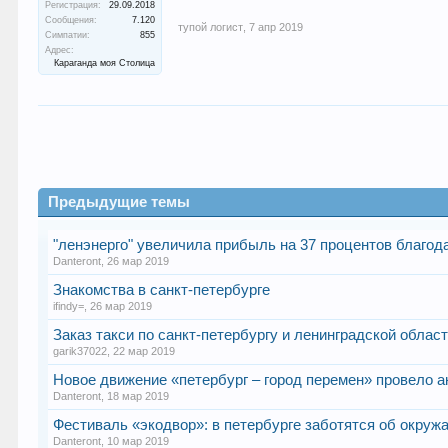
Регистрация:
29.09.2018
Сообщения:
7.120
тупой логист
,
7 апр 2019
Симпатии:
855
Адрес:
Караганда моя Столица
Предыдущие темы
"ленэнерго" увеличила прибыль на 37 процентов благод
Danteront
,
26 мар 2019
Знакомства в санкт-петербурге
ifindy=
,
26 мар 2019
Заказ такси по санкт-петербургу и ленинградской област
garik37022
,
22 мар 2019
Новое движение «петербург – город перемен» провело 
Danteront
,
18 мар 2019
Фестиваль «экодвор»: в петербурге заботятся об окру
Danteront
,
10 мар 2019