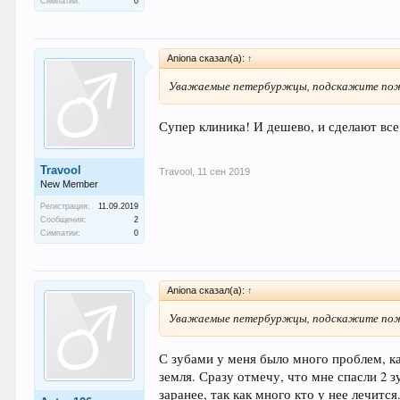
Симпатии:
0
Aniona сказал(а):
↑
Уважаемые петербуржцы, подскажите пожал
Супер клиника! И дешево, и сделают все
Travool
Travool
,
11 сен 2019
New Member
Регистрация:
11.09.2019
Сообщения:
2
Симпатии:
0
Aniona сказал(а):
↑
Уважаемые петербуржцы, подскажите пожал
С зубами у меня было много проблем, ка
земля. Сразу отмечу, что мне спасли 2
заранее, так как много кто у нее лечится