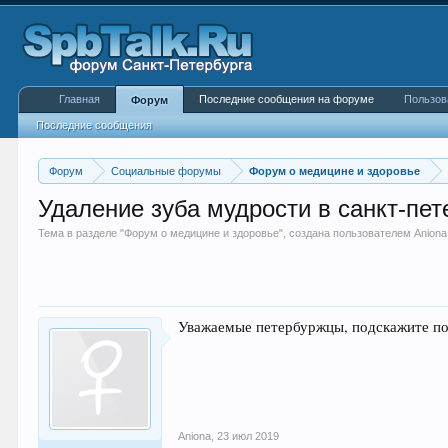
Главная
Последние сообщения на форуме
Пользов
Форум
Последние сообщения
Форум
Социальные форумы
Форум о медицине и здоровье
Удаление зуба мудрости в санкт-пет
Тема в разделе "
Форум о медицине и здоровье
", создана пользователем
Aniona
Уважаемые петербуржцы, подскажите пож
Aniona
,
23 июл 2019