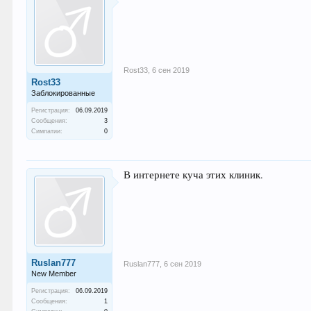
Rost33
,
6 сен 2019
Rost33
Заблокированные
Регистрация:
06.09.2019
Сообщения:
3
Симпатии:
0
В интернете куча этих клиник.
Ruslan777
Ruslan777
,
6 сен 2019
New Member
Регистрация:
06.09.2019
Сообщения:
1