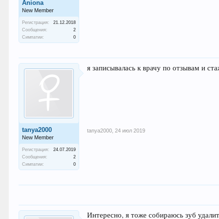
Aniona
New Member
Регистрация:
21.12.2018
Сообщения:
2
Симпатии:
0
я записывалась к врачу по отзывам и ста
tanya2000
tanya2000
,
24 июл 2019
New Member
Регистрация:
24.07.2019
Сообщения:
2
Симпатии:
0
Интересно, я тоже собираюсь зуб удалит