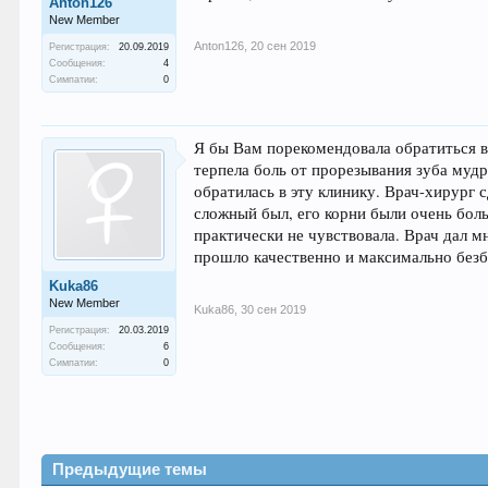
Anton126
New Member
Anton126
,
20 сен 2019
Регистрация:
20.09.2019
Сообщения:
4
Симпатии:
0
Я бы Вам порекомендовала обратиться в
терпела боль от прорезывания зуба мудр
обратилась в эту клинику. Врач-хирург 
сложный был, его корни были очень боль
практически не чувствовала. Врач дал м
прошло качественно и максимально безб
Kuka86
New Member
Kuka86
,
30 сен 2019
Регистрация:
20.03.2019
Сообщения:
6
Симпатии:
0
Предыдущие темы