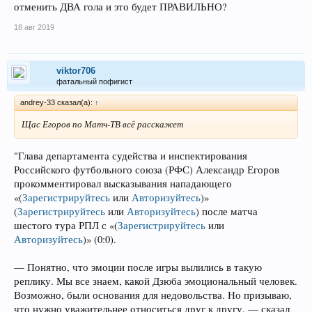
отменить ДВА гола и это будет ПРАВИЛЬНО?
18 авг 2019
viktor706
фатальный пофигист
andrey-33 сказал(а):
↑
Щас Егоров по Матч-ТВ всё расскажет
"Глава департамента судейства и инспектирования
Российского футбольного союза (РФС) Александр Егоров
прокомментировал высказывания нападающего
«
(
Зарегистрируйтесь
или
Авторизуйтесь
)
»
(
Зарегистрируйтесь
или
Авторизуйтесь
)
после матча
шестого тура РПЛ с «
(
Зарегистрируйтесь
или
Авторизуйтесь
)
» (0:0).
— Понятно, что эмоции после игры вылились в такую
реплику. Мы все знаем, какой Дзюба эмоциональный человек.
Возможно, были основания для недовольства. Но призываю,
что нужно уважительнее относиться друг к другу, — сказал