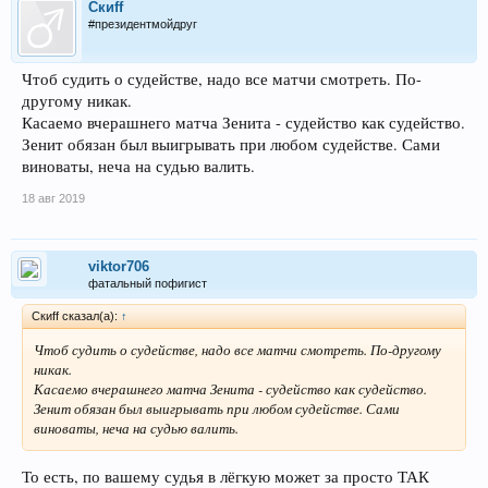
Скиff
#президентмойдруг
Чтоб судить о судействе, надо все матчи смотреть. По-
другому никак.
Касаемо вчерашнего матча Зенита - судейство как судейство.
Зенит обязан был выигрывать при любом судействе. Сами
виноваты, неча на судью валить.
18 авг 2019
viktor706
фатальный пофигист
Скиff сказал(а):
↑
Чтоб судить о судействе, надо все матчи смотреть. По-другому
никак.
Касаемо вчерашнего матча Зенита - судейство как судейство.
Зенит обязан был выигрывать при любом судействе. Сами
виноваты, неча на судью валить.
То есть, по вашему судья в лёгкую может за просто ТАК