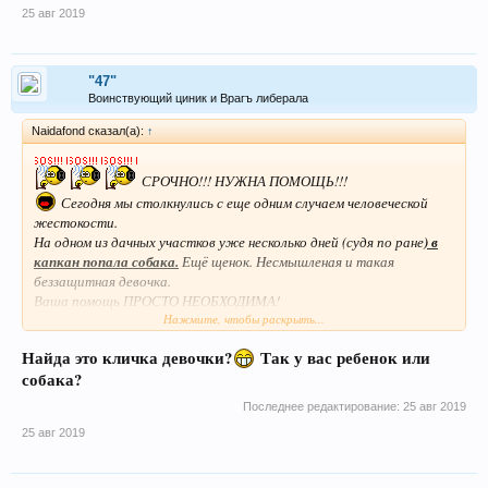
25 авг 2019
"47"
Воинствующий циник и Врагъ либерала
Naidafond сказал(а):
↑
СРОЧНО!!! НУЖНА ПОМОЩЬ!!!
Сегодня мы столкнулись с еще одним случаем человеческой
жестокости.
На одном из дачных участков уже несколько дней (судя по ране
) в
капкан попала собака.
Ещё щенок. Несмышленая и такая
беззащитная девочка.
Ваша помощь ПРОСТО НЕОБХОДИМА!
Поможем ребенку вернуться к нормальной жизни!
Нажмите, чтобы раскрыть...
*************************************
Найда это кличка девочки?
Так у вас ребенок или
собака?
Последнее редактирование:
25 авг 2019
25 авг 2019