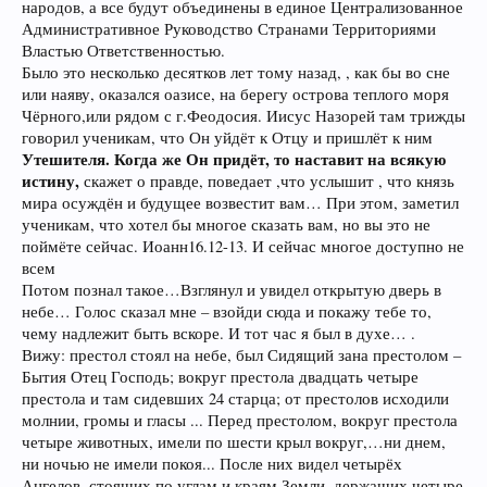
народов, а все будут объединены в единое Централизованное
Административное Руководство Странами Территориями
Властью Ответственностью.
Было это несколько десятков лет тому назад, , как бы во сне
или наяву, оказался оазисе, на берегу острова теплого моря
Чёрного,или рядом с г.Феодосия. Иисус Назорей там трижды
говорил ученикам, что Он уйдёт к Отцу и пришлёт к ним
Утешителя. Когда же Он придёт, то наставит на всякую
истину,
скажет о правде, поведает ,что услышит , что князь
мира осуждён и будущее возвестит вам… При этом, заметил
ученикам, что хотел бы многое сказать вам, но вы это не
поймёте сейчас. Иоанн16.12-13. И сейчас многое доступно не
всем
Потом познал такое…Взглянул и увидел открытую дверь в
небе… Голос сказал мне – взойди сюда и покажу тебе то,
чему надлежит быть вскоре. И тот час я был в духе… .
Вижу: престол стоял на небе, был Сидящий зана престолом –
Бытия Отец Господь; вокруг престола двадцать четыре
престола и там сидевших 24 старца; от престолов исходили
молнии, громы и гласы ... Перед престолом, вокруг престола
четыре животных, имели по шести крыл вокруг,…ни днем,
ни ночью не имели покоя... После них видел четырёх
Ангелов, стоящих по углам и краям Земли, держащих четыре