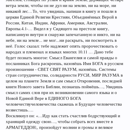
ветра земли, чтобы он не дул ни на землю, ни на море, ни
никакой лес…То, что увидишь, напиши в книгу и пошли в
церкви Единой Религии Крестиян, Объединённых Верой в
России, Китая, Индии, Африки, Америки, Австралии,
Европы.4.1-… Видел я у Сидящего на престоле книгу,
написанную внутри и снаружи запечатанную и никто, ни на
небе, ни на земле... не мог...ни раскрыть, ни посмотреть в
неё. Голос сказал: тебе надлежит опять пророчествовать о
народах и племенах и языках многих 10.11 … Дано тебе
будет познать многое: Смысл Евангелия и самой правды о
посланниках Бога раскроешь, назовёшь Имя БОГА в русском
произношении - СВЕТ СВЯТ РАЗУМ, назовёшь. Системы
стран сотрудничества, солидарности РУСИ, МИР РАЗУМА в
целом на планете Земля и сам смысл Откровения, последней
книги Нового завета Библии, познаешь поймёшь…, Увидишь
смысл самих слов при их возникновении самого языка и о
Новой Единой Вере в ЕДИНОГО БОГА
человечествучеловечества скажешь и Будущее человечества
возвестишь….
Воскликнул он: «…Иду как стать счастлив бодрствующий и
хранящий одежду свою…, чтобы собрать всех вместе в
АРМАГЕДДОН;, произойдут молнии и громы и великое