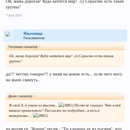
Ой, мама дорогая! Куда катится мир! -))) Серьезно есть такая
группа?
7 фев 2007
Язычница
Пользователи
Патриция сказал(а):
↑
Ой, мама дорогая! Куда катится мир! -))) Серьезно есть такая
группа?
да!!! честно говорю!!! у меня на компе есть... если чего могу
на мыло скинуть..
Денис сказал(а):
↑
Я свой Х..й узнаю из тысячи...
Песню не слышал. Что в ней
такого прикольного? Расскажи по подробнее...я весь в
нетерпенье.....
на мотив гр. "Корни" песня - "Ты узнаешь ее из тысячи"..что