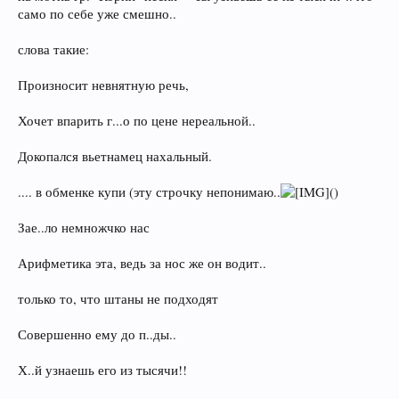
само по себе уже смешно..
слова такие:
Произносит невнятную речь,
Хочет впарить г...о по цене нереальной..
Докопался вьетнамец нахальный.
.... в обменке купи (эту строчку непонимаю..
()
Зае..ло немножчко нас
Арифметика эта, ведь за нос же он водит..
только то, что штаны не подходят
Совершенно ему до п..ды..
Х..й узнаешь его из тысячи!!