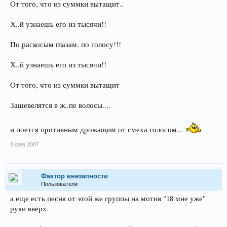
От того, что из суммки вытащит..
Х..й узнаешь его из тысячи!!
По раскосым глазам, по голосу!!!
Х..й узнаешь его из тысячи!!
От того, что из суммки вытащит
Зашевелятся в ж..пе волосы....
и поется противным дрожащим от смеха голосом...
8 фев 2007
Фактор внезапности
Пользователи
а еще есть песня от этой же группы на мотив "18 мне уже"
руки вверх.