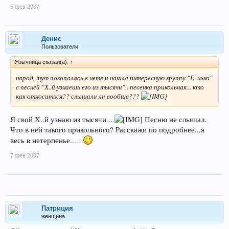
5 фев 2007
Денис
Пользователи
Язычница сказал(а):
↑
народ, тут покопалась в нете и нашла интересную группу "Е..нько"
с песней "Х..й узнаешь его из тысячи".. песенка прикольная... кто
как относиться?? слышали ли вообще???
Я свой Х..й узнаю из тысячи...
Песню не слышал.
Что в ней такого прикольного? Расскажи по подробнее...я
весь в нетерпенье.....
7 фев 2007
Патриция
женщина