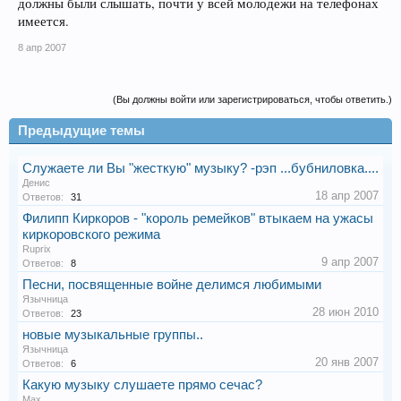
должны были слышать, почти у всей молодежи на телефонах
имеется.
8 апр 2007
(Вы должны войти или зарегистрироваться, чтобы ответить.)
Предыдущие темы
Служаете ли Вы "жесткую" музыку? -рэп ...бубниловка....
Денис
18 апр 2007
Ответов:
31
Филипп Киркоров - "король ремейков" втыкаем на ужасы
киркоровского режима
Ruprix
9 апр 2007
Ответов:
8
Песни, посвященные войне делимся любимыми
Язычница
28 июн 2010
Ответов:
23
новые музыкальные группы..
Язычница
20 янв 2007
Ответов:
6
Какую музыку слушаете прямо сечас?
Max