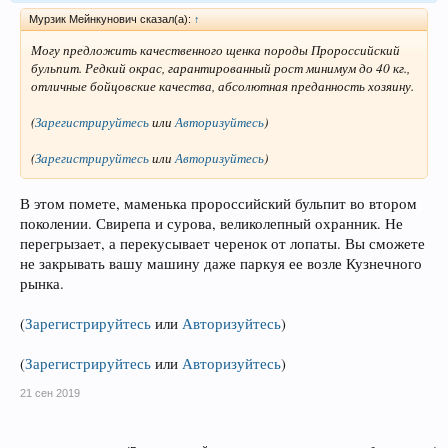
Мурзик Мейнкунович сказал(а):
↑
Могу предложить качественного щенка породы Пророссийский
бульпит. Редкий окрас, гарантированный рост минимум до 40 кг.,
отличные бойцовские качества, абсолютная преданность хозяину.
(
Зарегистрируйтесь
или
Авторизуйтесь
)
(
Зарегистрируйтесь
или
Авторизуйтесь
)
В этом помете, маменька пророссийский бульпит во втором
поколении. Свирепа и сурова, великолепный охранник. Не
перегрызает, а перекусывает черенок от лопаты. Вы сможете
не закрывать вашу машину даже паркуя ее возле Кузнечного
рынка.
(
Зарегистрируйтесь
или
Авторизуйтесь
)
(
Зарегистрируйтесь
или
Авторизуйтесь
)
21 сен 2019