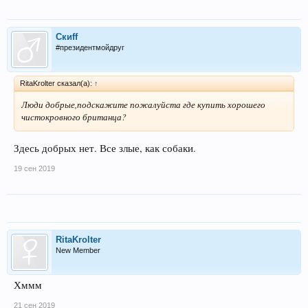
Скиff
#президентмойдруг
RitaKrolter сказал(а):
↑
Люди добрые,подскажите пожалуйста где купить хорошего
чистокровного британца?
Здесь добрых нет. Все злые, как собаки.
19 сен 2019
RitaKrolter
New Member
Хммм
21 сен 2019