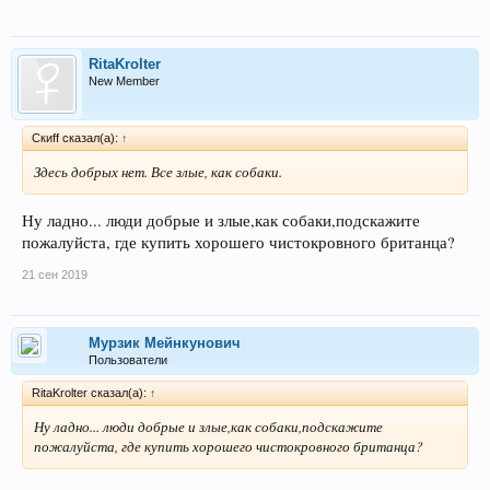
RitaKrolter
New Member
Скиff сказал(а):
↑
Здесь добрых нет. Все злые, как собаки.
Ну ладно... люди добрые и злые,как собаки,подскажите
пожалуйста, где купить хорошего чистокровного британца?
21 сен 2019
Мурзик Мейнкунович
Пользователи
RitaKrolter сказал(а):
↑
Ну ладно... люди добрые и злые,как собаки,подскажите
пожалуйста, где купить хорошего чистокровного британца?